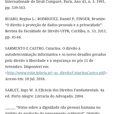
Internationale de Droit Comparé, Paris, Ano 43, n. 3, 1991,
pp. 539-563.
RUARO; Regina L.; RODRIGUEZ, Daniel P.; FINGER, Brunize.
“O direito à proteção de dados pessoais e a privacidade”.
Revista da Faculdade de Direito UFPR, Curitiba, n. 53, 2011,
pp. 45-66.
SARMENTO E CASTRO, Catarina. O direito à
autodeterminação informativa e os novos desafios gerados
pelo direito à liberdade e à segurança no pós 11 de
Setembro. Disponível em:
<
http://www.estig.ipbeja.pt/~ac_direito/CatarinaCastro.pdf
>.
Acesso em: 18 jul. 2018.
SARLET, Ingo W. A Eficácia dos Direitos Fundamentais. 4a
ed. Porto Alegre: Livraria do Advogado, 2004.
______. “Notas sobre a dignidade (da pessoa) humana no
âmbito da evolução do pensamento ocidental”. Opinião