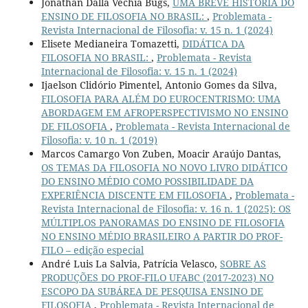
Jonathan Dalla Vechia Bugs,
UMA BREVE HISTÓRIA DO
ENSINO DE FILOSOFIA NO BRASIL:
,
Problemata -
Revista Internacional de Filosofia: v. 15 n. 1 (2024)
Elisete Medianeira Tomazetti,
DIDÁTICA DA
FILOSOFIA NO BRASIL:
,
Problemata - Revista
Internacional de Filosofia: v. 15 n. 1 (2024)
Ijaelson Clidório Pimentel, Antonio Gomes da Silva,
FILOSOFIA PARA ALÉM DO EUROCENTRISMO: UMA
ABORDAGEM EM AFROPERSPECTIVISMO NO ENSINO
DE FILOSOFIA
,
Problemata - Revista Internacional de
Filosofia: v. 10 n. 1 (2019)
Marcos Camargo Von Zuben, Moacir Araújo Dantas,
OS TEMAS DA FILOSOFIA NO NOVO LIVRO DIDÁTICO
DO ENSINO MÉDIO COMO POSSIBILIDADE DA
EXPERIÊNCIA DISCENTE EM FILOSOFIA
,
Problemata -
Revista Internacional de Filosofia: v. 16 n. 1 (2025): OS
MÚLTIPLOS PANORAMAS DO ENSINO DE FILOSOFIA
NO ENSINO MÉDIO BRASILEIRO A PARTIR DO PROF-
FILO – edição especial
André Luis La Salvia, Patrícia Velasco,
SOBRE AS
PRODUÇÕES DO PROF-FILO UFABC (2017-2023) NO
ESCOPO DA SUBÁREA DE PESQUISA ENSINO DE
FILOSOFIA
,
Problemata - Revista Internacional de