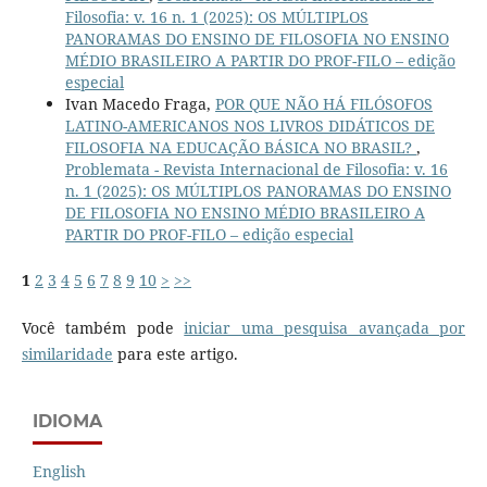
Filosofia: v. 16 n. 1 (2025): OS MÚLTIPLOS
PANORAMAS DO ENSINO DE FILOSOFIA NO ENSINO
MÉDIO BRASILEIRO A PARTIR DO PROF-FILO – edição
especial
Ivan Macedo Fraga,
POR QUE NÃO HÁ FILÓSOFOS
LATINO-AMERICANOS NOS LIVROS DIDÁTICOS DE
FILOSOFIA NA EDUCAÇÃO BÁSICA NO BRASIL?
,
Problemata - Revista Internacional de Filosofia: v. 16
n. 1 (2025): OS MÚLTIPLOS PANORAMAS DO ENSINO
DE FILOSOFIA NO ENSINO MÉDIO BRASILEIRO A
PARTIR DO PROF-FILO – edição especial
1
2
3
4
5
6
7
8
9
10
>
>>
Você também pode
iniciar uma pesquisa avançada por
similaridade
para este artigo.
IDIOMA
English