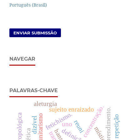
Português (Brasil)
ENVIAR SUBMISSÃO
NAVEGAR
PALAVRAS-CHAVE
aleturgia
concentração.
sujeito enraizado
desprendimento.
fetichismo.
comunitarismo
dizível
reuni
uno
mística
transe