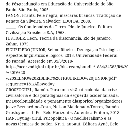
de Pós-graduação em Educação da Universidade de São
Paulo. São Paulo, 2005.
FANON, Frantz. Pele negra, máscaras brancas. Tradução de
Renato da Silveira. Salvador: EDUFBA, 2008.
______. Os Condenados da Terra. Rio de Janeiro: Editora
Civilização Brasileira S.A, 1968.
FESTIGER, Leon. Teoria da dissonância. Rio de Janeiro,
Zahar, 1975.
FIGUEIREDO JUNIOR, Selmo Ribeiro. Denegaçao Psicológica-
Aspectos linguísticos e lógicos. 2013. Universidade Federal
do Paraná. Acessado em 31/3/2018-
https://acervodigital.ufpr.br/bitstream/handle/1884/34583/R%20
%20D%20-
%20SELMO%20RIBEIRO%20FIGUEIREDO%20JUNIOR.pdf?
sequence=1&isAllowed=y
GROSFOGUEL, Ramón. Para uma visão decolonial da crise
civilizatória e dos paradigmas da esquerda ocidentalizada.
In: Decolonialidade e pensamento diaspórico/ organizadores
Joaze Bernardino-Costa, Nelson Maldonado-Torres, Ramón
Grosfoguel. - 1. Ed- Belo Horizonte: Autentica Editora, 2018.
HAN, Byung- CHul. Psicopolítica - O neoliberalismo e as
novas técnicas de poder. Nr. 1, aut-aut. Editora Ayné, Belo