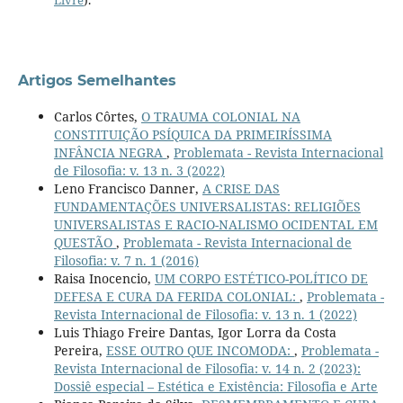
Artigos Semelhantes
Carlos Côrtes,
O TRAUMA COLONIAL NA
CONSTITUIÇÃO PSÍQUICA DA PRIMEIRÍSSIMA
INFÂNCIA NEGRA
,
Problemata - Revista Internacional
de Filosofia: v. 13 n. 3 (2022)
Leno Francisco Danner,
A CRISE DAS
FUNDAMENTAÇÕES UNIVERSALISTAS: RELIGIÕES
UNIVERSALISTAS E RACIO-NALISMO OCIDENTAL EM
QUESTÃO
,
Problemata - Revista Internacional de
Filosofia: v. 7 n. 1 (2016)
Raisa Inocencio,
UM CORPO ESTÉTICO-POLÍTICO DE
DEFESA E CURA DA FERIDA COLONIAL:
,
Problemata -
Revista Internacional de Filosofia: v. 13 n. 1 (2022)
Luis Thiago Freire Dantas, Igor Lorra da Costa
Pereira,
ESSE OUTRO QUE INCOMODA:
,
Problemata -
Revista Internacional de Filosofia: v. 14 n. 2 (2023):
Dossiê especial – Estética e Existência: Filosofia e Arte