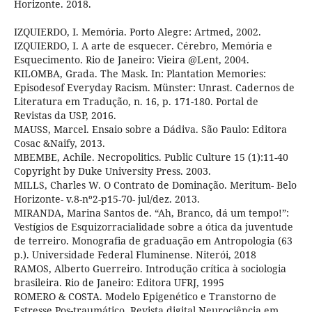
Horizonte. 2018.
IZQUIERDO, I. Memória. Porto Alegre: Artmed, 2002.
IZQUIERDO, I. A arte de esquecer. Cérebro, Memória e
Esquecimento. Rio de Janeiro: Vieira @Lent, 2004.
KILOMBA, Grada. The Mask. In: Plantation Memories:
Episodesof Everyday Racism. Münster: Unrast. Cadernos de
Literatura em Tradução, n. 16, p. 171-180. Portal de
Revistas da USP, 2016.
MAUSS, Marcel. Ensaio sobre a Dádiva. São Paulo: Editora
Cosac &Naify, 2013.
MBEMBE, Achile. Necropolitics. Public Culture 15 (1):11-40
Copyright by Duke University Press. 2003.
MILLS, Charles W. O Contrato de Dominação. Meritum- Belo
Horizonte- v.8-nº2-p15-70- jul/dez. 2013.
MIRANDA, Marina Santos de. “Ah, Branco, dá um tempo!”:
Vestígios de Esquizorracialidade sobre a ótica da juventude
de terreiro. Monografia de graduação em Antropologia (63
p.). Universidade Federal Fluminense. Niterói, 2018
RAMOS, Alberto Guerreiro. Introdução crítica à sociologia
brasileira. Rio de Janeiro: Editora UFRJ, 1995
ROMERO & COSTA. Modelo Epigenético e Transtorno de
Estresse Pos-traumático. Revista digital Neurociência em