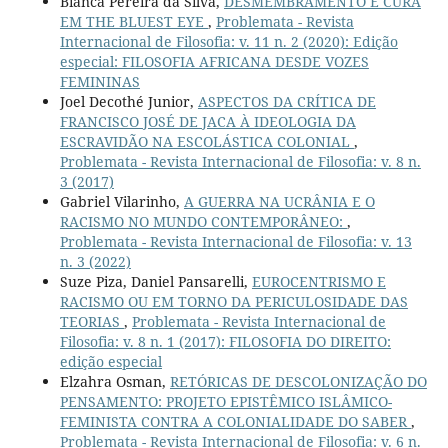
Bianca Pereira da Silva,
DESMEMBRAMENTO E CURA
EM THE BLUEST EYE
,
Problemata - Revista
Internacional de Filosofia: v. 11 n. 2 (2020): Edição
especial: FILOSOFIA AFRICANA DESDE VOZES
FEMININAS
Joel Decothé Junior,
ASPECTOS DA CRÍTICA DE
FRANCISCO JOSÉ DE JACA À IDEOLOGIA DA
ESCRAVIDÃO NA ESCOLÁSTICA COLONIAL
,
Problemata - Revista Internacional de Filosofia: v. 8 n.
3 (2017)
Gabriel Vilarinho,
A GUERRA NA UCRÂNIA E O
RACISMO NO MUNDO CONTEMPORÂNEO:
,
Problemata - Revista Internacional de Filosofia: v. 13
n. 3 (2022)
Suze Piza, Daniel Pansarelli,
EUROCENTRISMO E
RACISMO OU EM TORNO DA PERICULOSIDADE DAS
TEORIAS
,
Problemata - Revista Internacional de
Filosofia: v. 8 n. 1 (2017): FILOSOFIA DO DIREITO:
edição especial
Elzahra Osman,
RETÓRICAS DE DESCOLONIZAÇÃO DO
PENSAMENTO: PROJETO EPISTÊMICO ISLÂMICO-
FEMINISTA CONTRA A COLONIALIDADE DO SABER
,
Problemata - Revista Internacional de Filosofia: v. 6 n.