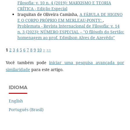
Filosofia: v. 10 n. 4 (2019): MARXISMO E TEORIA
CRÍTICA - Edição Especial
Iraquitan de Oliveira Caminha,
A FÁBULA DE HIGINO
E O CORPO PRÓPRIO EM MERLEAU-PONTY:
,
Problemata - Revista Internacional de Filosofia: v. 14
n. 3 (2023): NÚMERO ESPECIAL – "O filósofo do Sertão:
homenagem ao prof. Edmilson Alves de Azevêdo"
1
2
3
4
5
6
7
8
9
10
>
>>
Você também pode
iniciar uma pesquisa avançada por
similaridade
para este artigo.
IDIOMA
English
Português (Brasil)