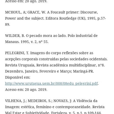
Acesso em: 20 ago. 2019.
MCHOUL, A; GRACE, W. A Foucault primer: Discourse,
Power and the subject. Editora Routledge (UK), 1995, p.57-
89.
WILDER, B. O pecado mora ao lado. Polo industrial de
Manaus. 1995, v. 2, nº 55.
PELEGRINI, T. Imagens do corpo reflexões sobre as
acepções corporais construídas pelas sociedades ocidentais.
Revista Uruguaia, Revista acadêmica multidisciplinar, n°8.
Dezembro, Janeiro, Fevereiro e Março; Maringá-PR.
Disponível em:
http://www.urutagua.uem.br/008/08edu_pelegrini.pdf
.
Acesso em: 20 ago. 2019.
VILHENA, J.; MEDEIROS, S.; NOVAES, J: A Violência da
Imagem: estética, feminino e contemporaneidade. Revista
Mal Estar e Subjetividade. Fortaleza, v. 5, n.1, p.109-144,