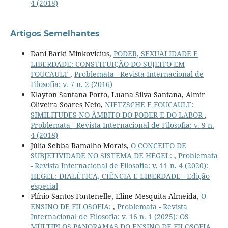
4 (2018)
Artigos Semelhantes
Dani Barki Minkovicius,
PODER, SEXUALIDADE E
LIBERDADE: CONSTITUIÇÃO DO SUJEITO EM
FOUCAULT
,
Problemata - Revista Internacional de
Filosofia: v. 7 n. 2 (2016)
Klayton Santana Porto, Luana Silva Santana, Almir
Oliveira Soares Neto,
NIETZSCHE E FOUCAULT:
SIMILITUDES NO ÂMBITO DO PODER E DO LABOR
,
Problemata - Revista Internacional de Filosofia: v. 9 n.
4 (2018)
Júlia Sebba Ramalho Morais,
O CONCEITO DE
SUBJETIVIDADE NO SISTEMA DE HEGEL:
,
Problemata
- Revista Internacional de Filosofia: v. 11 n. 4 (2020):
HEGEL: DIALÉTICA, CIÊNCIA E LIBERDADE - Edição
especial
Plínio Santos Fontenelle, Eline Mesquita Almeida,
O
ENSINO DE FILOSOFIA:
,
Problemata - Revista
Internacional de Filosofia: v. 16 n. 1 (2025): OS
MÚLTIPLOS PANORAMAS DO ENSINO DE FILOSOFIA