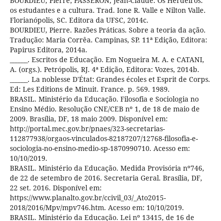
BOURDIEU, Pierre; PASSERON, Jean-Claude. Os Herdeiros:
os estudantes e a cultura. Trad. Ione R. Valle e Nilton Valle.
Florianópolis, SC. Editora da UFSC, 2014c.
BOURDIEU, Pierre. Razões Práticas. Sobre a teoria da ação.
Tradução: Maria Corrêa. Campinas, SP. 11ª Edição, Editora:
Papirus Editora, 2014a.
______. Escritos de Educação. Em Nogueira M. A. e CATANI,
A. (orgs.). Petrópolis, RJ. 4ª Edição, Editora: Vozes, 2014b.
______. La noblesse D'État: Grandes écoles et Esprit de Corps.
Ed: Les Editions de Minuit. France. p. 569. 1989.
BRASIL. Ministério da Educação. Filosofia e Sociologia no
Ensino Médio. Resolução CNE/CEB nº 1, de 18 de maio de
2009. Brasília, DF, 18 maio 2009. Disponível em:
http://portal.mec.gov.br/pnaes/323-secretarias-
112877938/orgaos-vinculados-82187207/12768-filosofia-e-
sociologia-no-ensino-medio-sp-1870990710. Acesso em:
10/10/2019.
BRASIL. Ministério da Educação. Medida Provisória nº746,
de 22 de setembro de 2016. Secretaria Geral. Brasília, DF,
22 set. 2016. Disponível em:
https://www.planalto.gov.br/ccivil_03/_Ato2015-
2018/2016/Mpv/mpv746.htm. Acesso em: 10/10/2019.
BRASIL. Ministério da Educação. Lei nº 13415, de 16 de