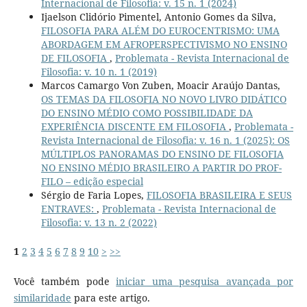
Internacional de Filosofia: v. 15 n. 1 (2024)
Ijaelson Clidório Pimentel, Antonio Gomes da Silva,
FILOSOFIA PARA ALÉM DO EUROCENTRISMO: UMA
ABORDAGEM EM AFROPERSPECTIVISMO NO ENSINO
DE FILOSOFIA
,
Problemata - Revista Internacional de
Filosofia: v. 10 n. 1 (2019)
Marcos Camargo Von Zuben, Moacir Araújo Dantas,
OS TEMAS DA FILOSOFIA NO NOVO LIVRO DIDÁTICO
DO ENSINO MÉDIO COMO POSSIBILIDADE DA
EXPERIÊNCIA DISCENTE EM FILOSOFIA
,
Problemata -
Revista Internacional de Filosofia: v. 16 n. 1 (2025): OS
MÚLTIPLOS PANORAMAS DO ENSINO DE FILOSOFIA
NO ENSINO MÉDIO BRASILEIRO A PARTIR DO PROF-
FILO – edição especial
Sérgio de Faria Lopes,
FILOSOFIA BRASILEIRA E SEUS
ENTRAVES:
,
Problemata - Revista Internacional de
Filosofia: v. 13 n. 2 (2022)
1
2
3
4
5
6
7
8
9
10
>
>>
Você também pode
iniciar uma pesquisa avançada por
similaridade
para este artigo.