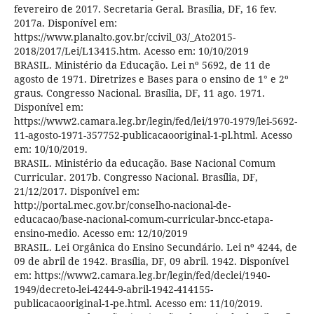
fevereiro de 2017. Secretaria Geral. Brasília, DF, 16 fev.
2017a. Disponível em:
https://www.planalto.gov.br/ccivil_03/_Ato2015-
2018/2017/Lei/L13415.htm. Acesso em: 10/10/2019
BRASIL. Ministério da Educação. Lei nº 5692, de 11 de
agosto de 1971. Diretrizes e Bases para o ensino de 1° e 2º
graus. Congresso Nacional. Brasília, DF, 11 ago. 1971.
Disponível em:
https://www2.camara.leg.br/legin/fed/lei/1970-1979/lei-5692-
11-agosto-1971-357752-publicacaooriginal-1-pl.html. Acesso
em: 10/10/2019.
BRASIL. Ministério da educação. Base Nacional Comum
Curricular. 2017b. Congresso Nacional. Brasília, DF,
21/12/2017. Disponível em:
http://portal.mec.gov.br/conselho-nacional-de-
educacao/base-nacional-comum-curricular-bncc-etapa-
ensino-medio. Acesso em: 12/10/2019
BRASIL. Lei Orgânica do Ensino Secundário. Lei nº 4244, de
09 de abril de 1942. Brasília, DF, 09 abril. 1942. Disponível
em: https://www2.camara.leg.br/legin/fed/declei/1940-
1949/decreto-lei-4244-9-abril-1942-414155-
publicacaooriginal-1-pe.html. Acesso em: 11/10/2019.