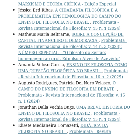
MARXISMO E TEORIA CRÍTICA - Edição Especial
Jéssica Erd Ribas,
A CIDADANIA FILOSÓFICA E A
PROBLEMÁTICA EPISTEMOLÓGICA DO CAMPO DO
ENSINO DE FILOSOFIA NO BRASIL
,
Problemata -
Revista Internacional de Filosofia: v. 15 n. 1 (2024)
Matheus Maria Beltrame,
SOBRE A CONCEPÇÃO DE
CAPITAL FINANCEIRO E DEMOCRACIA
,
Problemata -
Revista Internacional de Filosofia: v. 14 n. 3 (2023):
NÚMERO ESPECIAL – "O filósofo do Sertão:
homenagem ao prof. Edmilson Alves de Azevêdo"
Amanda Veloso Garcia,
ENSINO DE FILOSOFIA COMO
UMA QUESTÃO FILOSÓFICA NO BRASIL:
,
Problemata
- Revista Internacional de Filosofia: v. 16 n. 2 (2025)
Augusto Rodrigues, Patrícia Del Nero Velasco,
O
CAMPO DO ENSINO DE FILOSOFIA EM DEBATE:
,
Problemata - Revista Internacional de Filosofia: v. 15
n. 1 (2024)
Jonathan Dalla Vechia Bugs,
UMA BREVE HISTÓRIA DO
ENSINO DE FILOSOFIA NO BRASIL:
,
Problemata -
Revista Internacional de Filosofia: v. 15 n. 1 (2024)
Elisete Medianeira Tomazetti,
DIDÁTICA DA
FILOSOFIA NO BRASIL:
,
Problemata - Revista