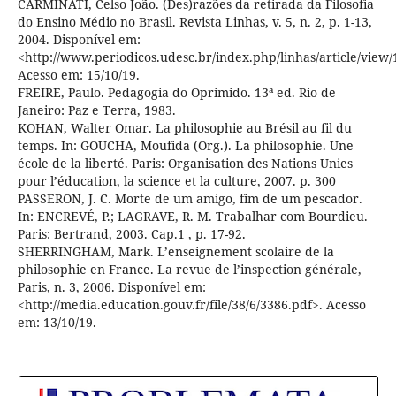
CARMINATI, Celso João. (Des)razões da retirada da Filosofia
do Ensino Médio no Brasil. Revista Linhas, v. 5, n. 2, p. 1-13,
2004. Disponível em:
<http://www.periodicos.udesc.br/index.php/linhas/article/view/
Acesso em: 15/10/19.
FREIRE, Paulo. Pedagogia do Oprimido. 13ª ed. Rio de
Janeiro: Paz e Terra, 1983.
KOHAN, Walter Omar. La philosophie au Brésil au fil du
temps. In: GOUCHA, Moufida (Org.). La philosophie. Une
école de la liberté. Paris: Organisation des Nations Unies
pour l’éducation, la science et la culture, 2007. p. 300
PASSERON, J. C. Morte de um amigo, fim de um pescador.
In: ENCREVÉ, P.; LAGRAVE, R. M. Trabalhar com Bourdieu.
Paris: Bertrand, 2003. Cap.1 , p. 17-92.
SHERRINGHAM, Mark. L’enseignement scolaire de la
philosophie en France. La revue de l’inspection générale,
Paris, n. 3, 2006. Disponível em:
<http://media.education.gouv.fr/file/38/6/3386.pdf>. Acesso
em: 13/10/19.