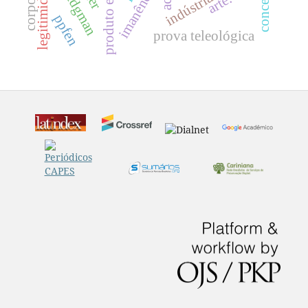
legitimidade
imanência
arte.
ppfen
prova teleológica