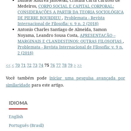
Daniele Andrea Janowski, Cristina Carta Cardoso de
Medeiros,
CORPO SOCIAL E CAPITAL CORPORAL:
CONSIDERAÇÕES A PARTIR DA TEORIA SOCIOLÓGICA
DE PIERRE BOURDIEU
,
Problemata - Revista
Internacional de Filosofia: v. 9 n. 2 (2018)
Antonio Charles Santiago de Almeida, Samon
Noyama, Leandro Sousa Costa,
APRESENTAÇÃO –
MARGINAIS E CLANDESTINOS: OUTRAS FILOSOFIAS
,
Problemata - Revista Internacional de Filosofia: v. 9 n.
2 (2018)
<<
<
70
71
72
73
74
75
76
77
78
79
>
>>
Você também pode
iniciar uma pesquisa avançada por
similaridade
para este artigo.
IDIOMA
English
Português (Brasil)