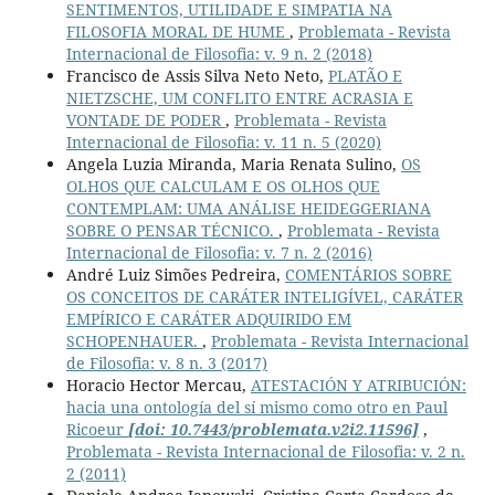
SENTIMENTOS, UTILIDADE E SIMPATIA NA
FILOSOFIA MORAL DE HUME
,
Problemata - Revista
Internacional de Filosofia: v. 9 n. 2 (2018)
Francisco de Assis Silva Neto Neto,
PLATÃO E
NIETZSCHE, UM CONFLITO ENTRE ACRASIA E
VONTADE DE PODER
,
Problemata - Revista
Internacional de Filosofia: v. 11 n. 5 (2020)
Angela Luzia Miranda, Maria Renata Sulino,
OS
OLHOS QUE CALCULAM E OS OLHOS QUE
CONTEMPLAM: UMA ANÁLISE HEIDEGGERIANA
SOBRE O PENSAR TÉCNICO.
,
Problemata - Revista
Internacional de Filosofia: v. 7 n. 2 (2016)
André Luiz Simões Pedreira,
COMENTÁRIOS SOBRE
OS CONCEITOS DE CARÁTER INTELIGÍVEL, CARÁTER
EMPÍRICO E CARÁTER ADQUIRIDO EM
SCHOPENHAUER.
,
Problemata - Revista Internacional
de Filosofia: v. 8 n. 3 (2017)
Horacio Hector Mercau,
ATESTACIÓN Y ATRIBUCIÓN:
hacia una ontología del sí mismo como otro en Paul
Ricoeur
[doi: 10.7443/problemata.v2i2.11596]
,
Problemata - Revista Internacional de Filosofia: v. 2 n.
2 (2011)