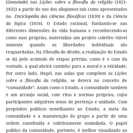
(
Gemeinde
) nas
Lições sobre a filosofia da religião
(1821-
1832) a partir do uso dos silogismos tais como apresentados
na
Enciclopédia das ciências filosóficas
(1830) e da
Ciência
da lógica
(1816). O Estado racional, fundando-se nas
diferentes dimensões da vida humana e reconhecendo-as
como suas próprias, materializa um projeto coletivo viável
somente quando as liberdades individuais são
resguardadas. Na
Filosofia do direito
, a realização do Estado
se dá pelo acúmulo de etapas prévias, como é o caso da
vontade, a qual abrirá caminho para a moral e a eticidade.
Por outro lado, Hegel, nas aulas que compõem as
Lições
sobre a filosofia da religião
, se deterá no conceito de
“comunidade”. Assim como o Estado, a comunidade também
é um arranjo social, com ritos e normas próprios, cujos
participantes adquirem senso de pertença e unidade. Com
propósitos políticos semelhantes ao Estado, a meta da
comunidade é a manutenção do grupo a partir de uma
ordem constituída e coletivamente assimilada. O papel
político da comunidade, portanto, é melhor visualizado ao