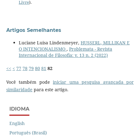
Livre
).
Artigos Semelhantes
Luciane Luisa Lindenmeyer,
HUSSERL, MILLIKAN E
O INTENCIONALISMO
,
Problemata - Revista
Internacional de Filosofia: v. 13 n. 2 (2022)
<<
<
77
78
79
80
81
82
Você também pode
iniciar uma pesquisa avançada por
similaridade
para este artigo.
IDIOMA
English
Português (Brasil)