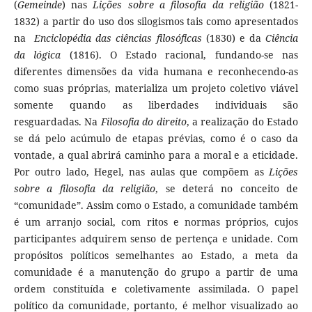
(
Gemeinde
) nas
Lições sobre a filosofia da religião
(1821-
1832) a partir do uso dos silogismos tais como apresentados
na
Enciclopédia das ciências filosóficas
(1830) e da
Ciência
da lógica
(1816). O Estado racional, fundando-se nas
diferentes dimensões da vida humana e reconhecendo-as
como suas próprias, materializa um projeto coletivo viável
somente quando as liberdades individuais são
resguardadas. Na
Filosofia do direito
, a realização do Estado
se dá pelo acúmulo de etapas prévias, como é o caso da
vontade, a qual abrirá caminho para a moral e a eticidade.
Por outro lado, Hegel, nas aulas que compõem as
Lições
sobre a filosofia da religião
, se deterá no conceito de
“comunidade”. Assim como o Estado, a comunidade também
é um arranjo social, com ritos e normas próprios, cujos
participantes adquirem senso de pertença e unidade. Com
propósitos políticos semelhantes ao Estado, a meta da
comunidade é a manutenção do grupo a partir de uma
ordem constituída e coletivamente assimilada. O papel
político da comunidade, portanto, é melhor visualizado ao