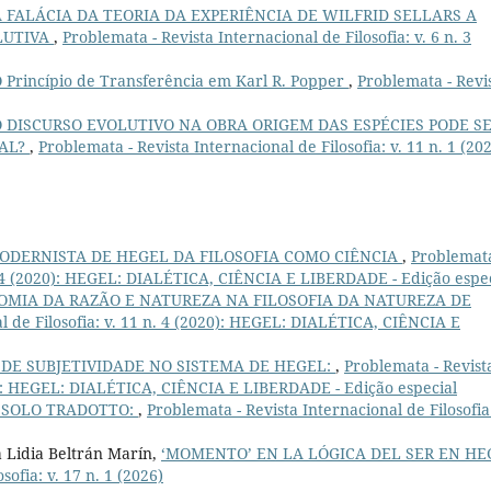
A FALÁCIA DA TEORIA DA EXPERIÊNCIA DE WILFRID SELLARS A
LUTIVA
,
Problemata - Revista Internacional de Filosofia: v. 6 n. 3
 Princípio de Transferência em Karl R. Popper
,
Problemata - Revi
O DISCURSO EVOLUTIVO NA OBRA ORIGEM DAS ESPÉCIES PODE S
RAL?
,
Problemata - Revista Internacional de Filosofia: v. 11 n. 1 (20
MODERNISTA DE HEGEL DA FILOSOFIA COMO CIÊNCIA
,
Problemata
 n. 4 (2020): HEGEL: DIALÉTICA, CIÊNCIA E LIBERDADE - Edição espe
OMIA DA RAZÃO E NATUREZA NA FILOSOFIA DA NATUREZA DE
l de Filosofia: v. 11 n. 4 (2020): HEGEL: DIALÉTICA, CIÊNCIA E
 DE SUBJETIVIDADE NO SISTEMA DE HEGEL:
,
Problemata - Revist
020): HEGEL: DIALÉTICA, CIÊNCIA E LIBERDADE - Edição especial
 SOLO TRADOTTO:
,
Problemata - Revista Internacional de Filosofia:
 Lidia Beltrán Marín,
‘MOMENTO’ EN LA LÓGICA DEL SER EN HE
sofia: v. 17 n. 1 (2026)