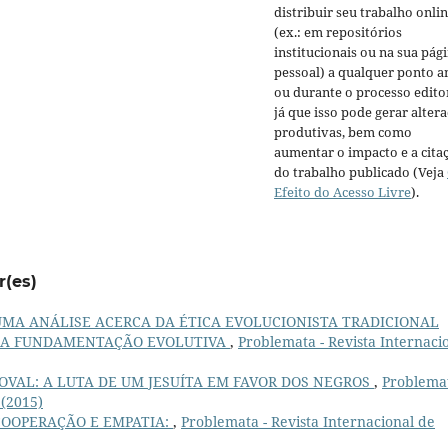
distribuir seu trabalho onli
(ex.: em repositórios
institucionais ou na sua pág
pessoal) a qualquer ponto a
ou durante o processo editor
já que isso pode gerar alter
produtivas, bem como
aumentar o impacto e a cita
do trabalho publicado (Veja
Efeito do Acesso Livre
).
r(es)
UMA ANÁLISE ACERCA DA ÉTICA EVOLUCIONISTA TRADICIONAL
RE A FUNDAMENTAÇÃO EVOLUTIVA
,
Problemata - Revista Internaci
VAL: A LUTA DE UM JESUÍTA EM FAVOR DOS NEGROS
,
Problemat
 (2015)
COOPERAÇÃO E EMPATIA:
,
Problemata - Revista Internacional de