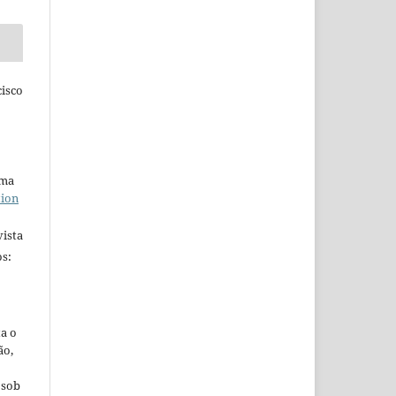
isco
uma
tion
ista
s:
ta o
ão,
 sob