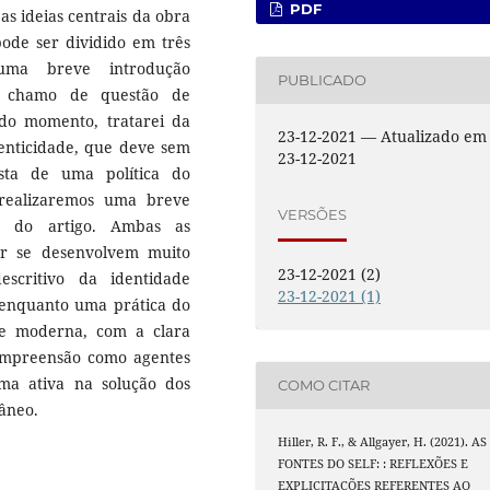
PDF
 as ideias centrais da obra
pode ser dividido em três
 uma breve introdução
PUBLICADO
e chamo de questão de
do momento, tratarei da
23-12-2021 — Atualizado em
tenticidade, que deve sem
23-12-2021
ta de uma política do
realizaremos uma breve
VERSÕES
go do artigo. Ambas as
or se desenvolvem muito
23-12-2021 (2)
critivo da identidade
23-12-2021 (1)
e enquanto uma prática do
de moderna, com a clara
compreensão como agentes
ma ativa na solução dos
COMO CITAR
âneo.
Hiller, R. F., & Allgayer, H. (2021). AS
FONTES DO SELF: : REFLEXÕES E
EXPLICITAÇÕES REFERENTES AO