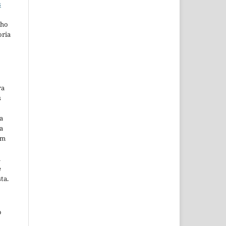
s
lho
oria
ra
s
a
a
em
m
e
ta.
o