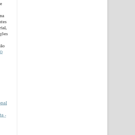
ne
ina
ntes
ial,
ações
ção
O
onal
a -