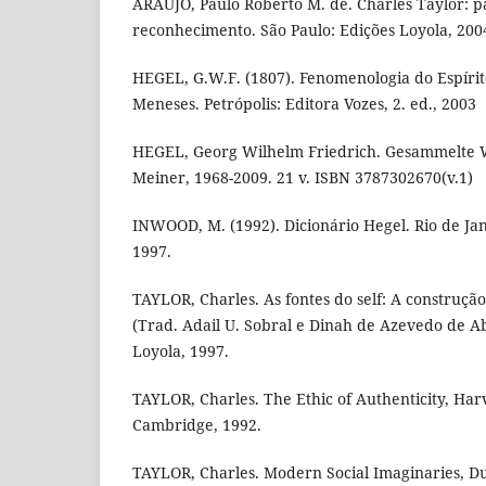
ARAUJO, Paulo Roberto M. de. Charles Taylor: p
reconhecimento. São Paulo: Edições Loyola, 200
HEGEL, G.W.F. (1807). Fenomenologia do Espíri
Meneses. Petrópolis: Editora Vozes, 2. ed., 2003
HEGEL, Georg Wilhelm Friedrich. Gesammelte 
Meiner, 1968-2009. 21 v. ISBN 3787302670(v.1)
INWOOD, M. (1992). Dicionário Hegel. Rio de Jan
1997.
TAYLOR, Charles. As fontes do self: A construç
(Trad. Adail U. Sobral e Dinah de Azevedo de Ab
Loyola, 1997.
TAYLOR, Charles. The Ethic of Authenticity, Har
Cambridge, 1992.
TAYLOR, Charles. Modern Social Imaginaries, Du