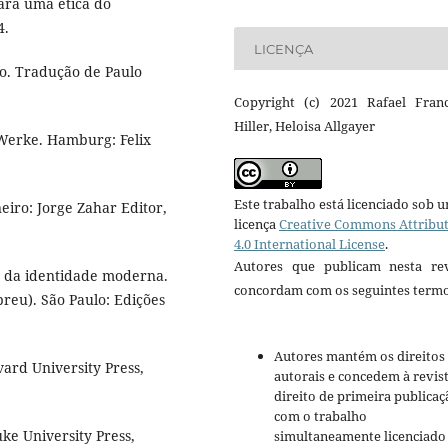
ara uma ética do
4.
LICENÇA
to. Tradução de Paulo
Copyright (c) 2021 Rafael Franc
Hiller, Heloisa Allgayer
Werke. Hamburg: Felix
Este trabalho está licenciado sob 
eiro: Jorge Zahar Editor,
licença
Creative Commons Attribu
4.0 International License
.
Autores que publicam nesta rev
ão da identidade moderna.
concordam com os seguintes termo
reu). São Paulo: Edições
Autores mantém os direitos
vard University Press,
autorais e concedem à revis
direito de primeira publicaç
com o trabalho
ke University Press,
simultaneamente licenciado