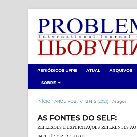
PERIÓDICOS UFPB
ATUAL
ARQUIVOS
SOBRE
INÍCIO
/
ARQUIVOS
/
V. 12 N. 2 (2021)
/
Artigos
AS FONTES DO SELF:
REFLEXÕES E EXPLICITAÇÕES REFERENTES A
INFLUÊNCIA DE HEGEL