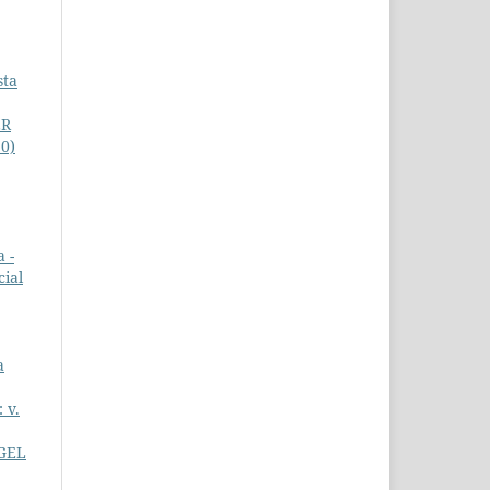
sta
ER
20)
 -
cial
a
 v.
GEL