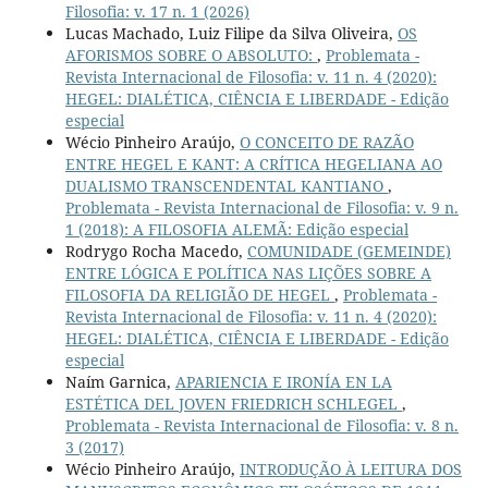
Filosofia: v. 17 n. 1 (2026)
Lucas Machado, Luiz Filipe da Silva Oliveira,
OS
AFORISMOS SOBRE O ABSOLUTO:
,
Problemata -
Revista Internacional de Filosofia: v. 11 n. 4 (2020):
HEGEL: DIALÉTICA, CIÊNCIA E LIBERDADE - Edição
especial
Wécio Pinheiro Araújo,
O CONCEITO DE RAZÃO
ENTRE HEGEL E KANT: A CRÍTICA HEGELIANA AO
DUALISMO TRANSCENDENTAL KANTIANO
,
Problemata - Revista Internacional de Filosofia: v. 9 n.
1 (2018): A FILOSOFIA ALEMÃ: Edição especial
Rodrygo Rocha Macedo,
COMUNIDADE (GEMEINDE)
ENTRE LÓGICA E POLÍTICA NAS LIÇÕES SOBRE A
FILOSOFIA DA RELIGIÃO DE HEGEL
,
Problemata -
Revista Internacional de Filosofia: v. 11 n. 4 (2020):
HEGEL: DIALÉTICA, CIÊNCIA E LIBERDADE - Edição
especial
Naím Garnica,
APARIENCIA E IRONÍA EN LA
ESTÉTICA DEL JOVEN FRIEDRICH SCHLEGEL
,
Problemata - Revista Internacional de Filosofia: v. 8 n.
3 (2017)
Wécio Pinheiro Araújo,
INTRODUÇÃO À LEITURA DOS