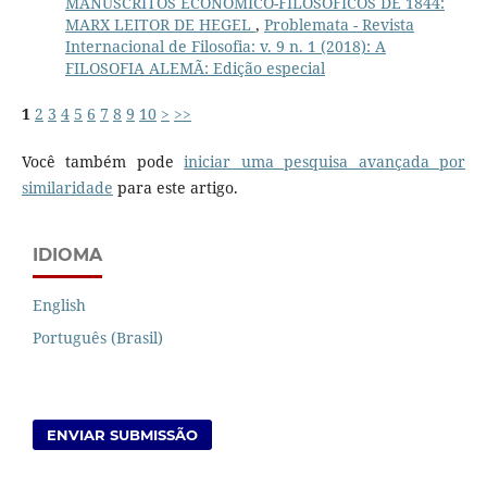
MANUSCRITOS ECONÔMICO-FILOSÓFICOS DE 1844:
MARX LEITOR DE HEGEL
,
Problemata - Revista
Internacional de Filosofia: v. 9 n. 1 (2018): A
FILOSOFIA ALEMÃ: Edição especial
1
2
3
4
5
6
7
8
9
10
>
>>
Você também pode
iniciar uma pesquisa avançada por
similaridade
para este artigo.
IDIOMA
English
Português (Brasil)
ENVIAR SUBMISSÃO