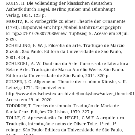
KUHN, H. Die Vollendung der klassischen deutschen
Ästhetik durch Hegel. Berlim: Junker und Dünnhaupt
Verlag, 1931. 123 p.
MORITZ, K. P. Vorbegriffe zu einer Theorie der Ornamente
(1793). Disponível em: https://babel.hathitrust.org/cgi/pt?
id=njp.32101076807708&view=1up&seq=9. Acesso em 29 jul.
2020.
SCHELLING, F. W. J. Filosofia da arte. Tradução de Márcio
Suzuki. São Paulo: Editora da Universidade de São Paulo,
2001. 424 p.
SCHLEGEL, A. W. Doutrina da Arte: Cursos sobre Literatura
Bela e Arte. Tradução de Marco Aurélio Werle. São Paulo:
Editora da Universidade de São Paulo, 2014. 320 p.
SULZER, J. G. Allgemeine Theorie der schönen Künste, v. II.
Leipzig: 1774. Disponível em:
http://www.deutschestextarchiv.de/book/show/sulzer_theorie01
Acesso em 29 jul. 2020.
TODOROV, T. Teorias do símbolo. Tradução de Maria de
Santa Cruz. Edições 70: Lisboa, 1979. 327 p.
TOLLE, O. Apresentação. In: HEGEL, G.W.F. A arquitetura.
Tradução, introdução e notas de Oliver Tolle. 1ª ed. 1ª
reimpr. São Paulo: Editora da Universidade de São Paulo,