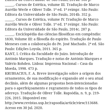
______. Cursos de Estética, volume III. Tradução de Marco
Aurélio Werle e Oliver Tolle. 1ª ed. 1ª reimpr. São Paulo:
Editora da Universidade de São Paulo, 2014b. 352 p.
______. Cursos de Estética, volume IV. Tradução de Marco
Aurélio Werle e Oliver Tolle. 1ª ed. 1ª reimpr. São Paulo:
Editora da Universidade de São Paulo, 2014c. 287 p.
______. Enciclopédia das ciências filosóficas em compêndio:
1830, Volume III: a filosofia do espírito. Tradução de Paulo
Meneses com a colaboração do Pe. José Machado. 2ª ed. São
Paulo: Edições Loyola, 2011. 365 p.
KANT, I. Crítica da Faculdade do Juízo. Introdução de
António Marques. Tradução e notas de António Marques e
Valério Rohden. Lisboa: Imprensa Nacional – Casa da
Moeda, 1998. 473 p.
KRUBSACIUS, F. A. Breve investigação sobre a origem dos
ornamentos, de sua modificação e expansão até o seu atual
declínio, além de algumas propostas bem-intencionadas
para o aperfeiçoamento e regramento de todos os tipos de
adereço. Tradução de Oliver Tolle. Rapsódia, n. 9, p. 219-
226, 2015. Disponível em:
http://www.revistas.usp.br/rapsodia/article/view/113688.
Acesso em 30 jul. 2020.