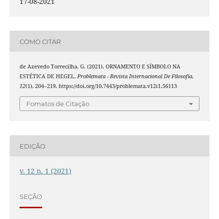
17-08-2021
COMO CITAR
de Azevedo Torrecilha, G. (2021). ORNAMENTO E SÍMBOLO NA
ESTÉTICA DE HEGEL.
Problemata - Revista Internacional De Filosofia
,
12
(1), 204–219. https://doi.org/10.7443/problemata.v12i1.56113
Fomatos de Citação
EDIÇÃO
v. 12 n. 1 (2021)
SEÇÃO