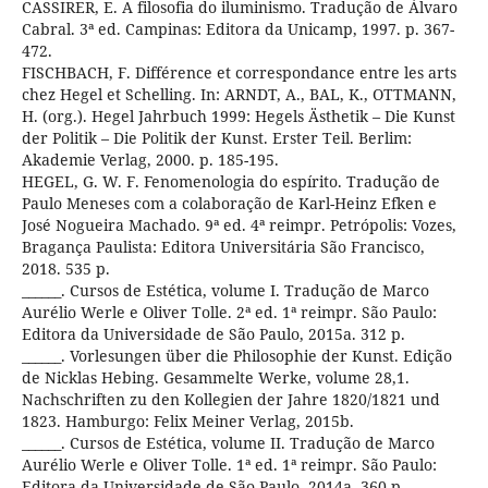
CASSIRER, E. A filosofia do iluminismo. Tradução de Álvaro
Cabral. 3ª ed. Campinas: Editora da Unicamp, 1997. p. 367-
472.
FISCHBACH, F. Différence et correspondance entre les arts
chez Hegel et Schelling. In: ARNDT, A., BAL, K., OTTMANN,
H. (org.). Hegel Jahrbuch 1999: Hegels Ästhetik – Die Kunst
der Politik – Die Politik der Kunst. Erster Teil. Berlim:
Akademie Verlag, 2000. p. 185-195.
HEGEL, G. W. F. Fenomenologia do espírito. Tradução de
Paulo Meneses com a colaboração de Karl-Heinz Efken e
José Nogueira Machado. 9ª ed. 4ª reimpr. Petrópolis: Vozes,
Bragança Paulista: Editora Universitária São Francisco,
2018. 535 p.
______. Cursos de Estética, volume I. Tradução de Marco
Aurélio Werle e Oliver Tolle. 2ª ed. 1ª reimpr. São Paulo:
Editora da Universidade de São Paulo, 2015a. 312 p.
______. Vorlesungen über die Philosophie der Kunst. Edição
de Nicklas Hebing. Gesammelte Werke, volume 28,1.
Nachschriften zu den Kollegien der Jahre 1820/1821 und
1823. Hamburgo: Felix Meiner Verlag, 2015b.
______. Cursos de Estética, volume II. Tradução de Marco
Aurélio Werle e Oliver Tolle. 1ª ed. 1ª reimpr. São Paulo:
Editora da Universidade de São Paulo, 2014a. 360 p.