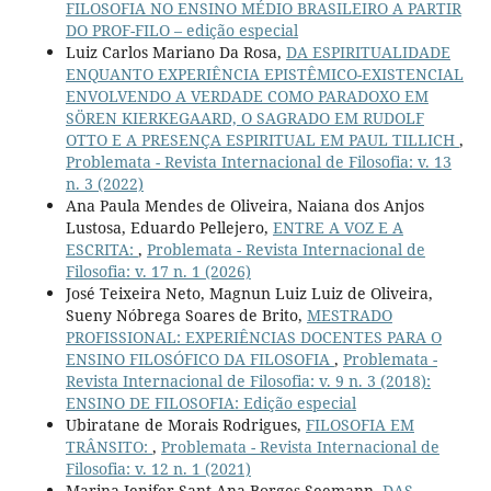
FILOSOFIA NO ENSINO MÉDIO BRASILEIRO A PARTIR
DO PROF-FILO – edição especial
Luiz Carlos Mariano Da Rosa,
DA ESPIRITUALIDADE
ENQUANTO EXPERIÊNCIA EPISTÊMICO-EXISTENCIAL
ENVOLVENDO A VERDADE COMO PARADOXO EM
SÖREN KIERKEGAARD, O SAGRADO EM RUDOLF
OTTO E A PRESENÇA ESPIRITUAL EM PAUL TILLICH
,
Problemata - Revista Internacional de Filosofia: v. 13
n. 3 (2022)
Ana Paula Mendes de Oliveira, Naiana dos Anjos
Lustosa, Eduardo Pellejero,
ENTRE A VOZ E A
ESCRITA:
,
Problemata - Revista Internacional de
Filosofia: v. 17 n. 1 (2026)
José Teixeira Neto, Magnun Luiz Luiz de Oliveira,
Sueny Nóbrega Soares de Brito,
MESTRADO
PROFISSIONAL: EXPERIÊNCIAS DOCENTES PARA O
ENSINO FILOSÓFICO DA FILOSOFIA
,
Problemata -
Revista Internacional de Filosofia: v. 9 n. 3 (2018):
ENSINO DE FILOSOFIA: Edição especial
Ubiratane de Morais Rodrigues,
FILOSOFIA EM
TRÂNSITO:
,
Problemata - Revista Internacional de
Filosofia: v. 12 n. 1 (2021)
Marina Jenifer Sant Ana Borges Seemann,
DAS