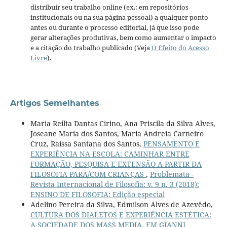
distribuir seu trabalho online (ex.: em repositórios
institucionais ou na sua página pessoal) a qualquer ponto
antes ou durante o processo editorial, já que isso pode
gerar alterações produtivas, bem como aumentar o impacto
e a citação do trabalho publicado (Veja
O Efeito do Acesso
Livre
).
Artigos Semelhantes
Maria Reilta Dantas Cirino, Ana Priscila da Silva Alves,
Joseane Maria dos Santos, Maria Andreia Carneiro
Cruz, Raíssa Santana dos Santos,
PENSAMENTO E
EXPERIÊNCIA NA ESCOLA: CAMINHAR ENTRE
FORMAÇÃO, PESQUISA E EXTENSÃO A PARTIR DA
FILOSOFIA PARA/COM CRIANÇAS
,
Problemata -
Revista Internacional de Filosofia: v. 9 n. 3 (2018):
ENSINO DE FILOSOFIA: Edição especial
Adelino Pereira da Silva, Edmilson Alves de Azevêdo,
CULTURA DOS DIALETOS E EXPERIÊNCIA ESTÉTICA:
A SOCIEDADE DOS MASS MEDIA, EM GIANNI