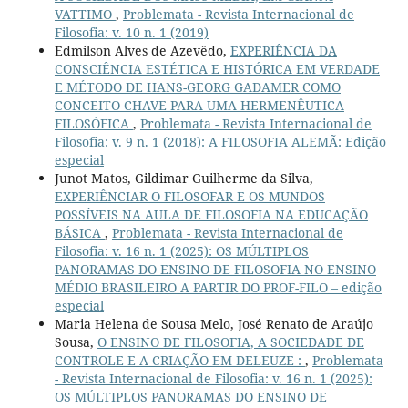
VATTIMO
,
Problemata - Revista Internacional de
Filosofia: v. 10 n. 1 (2019)
Edmilson Alves de Azevêdo,
EXPERIÊNCIA DA
CONSCIÊNCIA ESTÉTICA E HISTÓRICA EM VERDADE
E MÉTODO DE HANS-GEORG GADAMER COMO
CONCEITO CHAVE PARA UMA HERMENÊUTICA
FILOSÓFICA
,
Problemata - Revista Internacional de
Filosofia: v. 9 n. 1 (2018): A FILOSOFIA ALEMÃ: Edição
especial
Junot Matos, Gildimar Guilherme da Silva,
EXPERIÊNCIAR O FILOSOFAR E OS MUNDOS
POSSÍVEIS NA AULA DE FILOSOFIA NA EDUCAÇÃO
BÁSICA
,
Problemata - Revista Internacional de
Filosofia: v. 16 n. 1 (2025): OS MÚLTIPLOS
PANORAMAS DO ENSINO DE FILOSOFIA NO ENSINO
MÉDIO BRASILEIRO A PARTIR DO PROF-FILO – edição
especial
Maria Helena de Sousa Melo, José Renato de Araújo
Sousa,
O ENSINO DE FILOSOFIA, A SOCIEDADE DE
CONTROLE E A CRIAÇÃO EM DELEUZE :
,
Problemata
- Revista Internacional de Filosofia: v. 16 n. 1 (2025):
OS MÚLTIPLOS PANORAMAS DO ENSINO DE