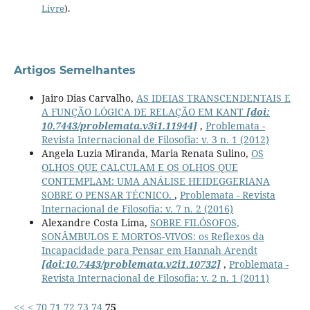
Livre
).
Artigos Semelhantes
Jairo Dias Carvalho,
AS IDEIAS TRANSCENDENTAIS E
A FUNÇÃO LÓGICA DE RELAÇÃO EM KANT
[doi:
10.7443/problemata.v3i1.11944]
,
Problemata -
Revista Internacional de Filosofia: v. 3 n. 1 (2012)
Angela Luzia Miranda, Maria Renata Sulino,
OS
OLHOS QUE CALCULAM E OS OLHOS QUE
CONTEMPLAM: UMA ANÁLISE HEIDEGGERIANA
SOBRE O PENSAR TÉCNICO.
,
Problemata - Revista
Internacional de Filosofia: v. 7 n. 2 (2016)
Alexandre Costa Lima,
SOBRE FILÓSOFOS,
SONÂMBULOS E MORTOS-VIVOS: os Reflexos da
Incapacidade para Pensar em Hannah Arendt
[doi:10.7443/problemata.v2i1.10732]
,
Problemata -
Revista Internacional de Filosofia: v. 2 n. 1 (2011)
<<
<
70
71
72
73
74
75