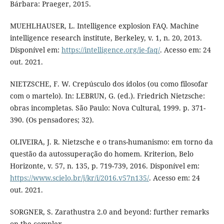
Bárbara: Praeger, 2015.
MUEHLHAUSER, L. Intelligence explosion FAQ. Machine
intelligence research institute, Berkeley, v. 1, n. 20, 2013.
Disponível em:
https://intelligence.org/ie-faq/
. Acesso em: 24
out. 2021.
NIETZSCHE, F. W. Crepúsculo dos ídolos (ou como filosofar
com o martelo). In: LEBRUN, G. (ed.). Friedrich Nietzsche:
obras incompletas. São Paulo: Nova Cultural, 1999. p. 371-
390. (Os pensadores; 32).
OLIVEIRA, J. R. Nietzsche e o trans-humanismo: em torno da
questão da autossuperação do homem. Kriterion, Belo
Horizonte, v. 57, n. 135, p. 719-739, 2016. Disponível em:
https://www.scielo.br/j/kr/i/2016.v57n135/
. Acesso em: 24
out. 2021.
SORGNER, S. Zarathustra 2.0 and beyond: further remarks
on the complex