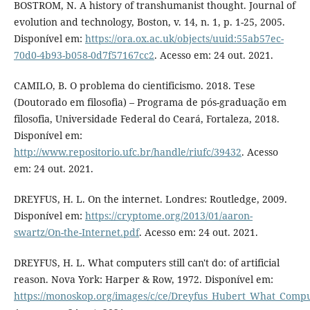
BOSTROM, N. A history of transhumanist thought. Journal of
evolution and technology, Boston, v. 14, n. 1, p. 1-25, 2005.
Disponível em:
https://ora.ox.ac.uk/objects/uuid:55ab57ec-
70d0-4b93-b058-0d7f57167cc2
. Acesso em: 24 out. 2021.
CAMILO, B. O problema do cientificismo. 2018. Tese
(Doutorado em filosofia) – Programa de pós-graduação em
filosofia, Universidade Federal do Ceará, Fortaleza, 2018.
Disponível em:
http://www.repositorio.ufc.br/handle/riufc/39432
. Acesso
em: 24 out. 2021.
DREYFUS, H. L. On the internet. Londres: Routledge, 2009.
Disponível em:
https://cryptome.org/2013/01/aaron-
swartz/On-the-Internet.pdf
. Acesso em: 24 out. 2021.
DREYFUS, H. L. What computers still can't do: of artificial
reason. Nova York: Harper & Row, 1972. Disponível em:
https://monoskop.org/images/c/ce/Dreyfus_Hubert_What_Comput