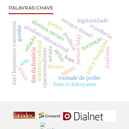
PALAVRAS-CHAVE
enrique dussel
legitimidade
direitos sociais
quebra
davi kopenawa yanomami
existência.
produto educacional
goethe
profecia
relação
herbert feigl
formação
percy bridgman
indústria cultural
acrasia
dualismo
fim da história
ppfen
operacionalismo
kant
arte.
idosos
bíblia
orixás
vontade de poder
francis fukuyama