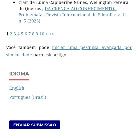
Clair de Luma Capiberibe Nunes, Wellington Pereira
de Queirós ,
DA CRENÇA AO CONHECIMENTO:
,
Problemata - Revista Internacional de Filosofia: v. 14
n. 5 (2023)
1
2
3
4
5
6
7
8
9
10
>
>>
Você também pode
iniciar uma pesquisa avançada por
similaridade
para este artigo.
IDIOMA
English
Português (Brasil)
ENVIAR SUBMISSÃO