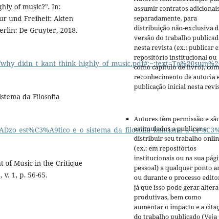
ly of music?”. In:
assumir contratos adicionai
separadamente, para
tur und Freiheit: Akten
distribuição não-exclusiva d
erlin: De Gruyter, 2018.
versão do trabalho publicad
nesta revista (ex.: publicar 
repositório institucional ou
9/07/why_didn_t_kant_think_highly_of_music.pdf#:~:text=To%2
como capítulo de livro), co
reconhecimento de autoria 
publicação inicial nesta revis
istema da Filosofia
Autores têm permissão e sã
estimulados a publicar e
ADzo_est%C3%A9tico_e_o_sistema_da_filosofia_kantiana_a_Cr%
distribuir seu trabalho onli
(ex.: em repositórios
institucionais ou na sua pág
of Music in the Critique
pessoal) a qualquer ponto a
 v. 1, p. 56-65.
ou durante o processo editor
já que isso pode gerar alter
produtivas, bem como
aumentar o impacto e a cita
do trabalho publicado (Veja