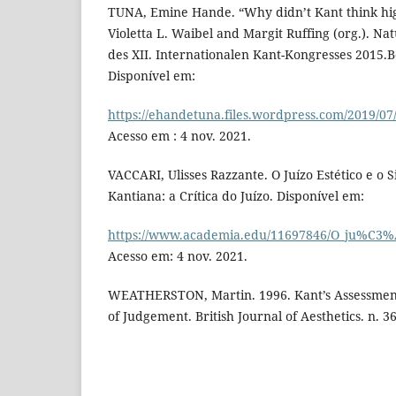
TUNA, Emine Hande. “Why didn’t Kant think high
Violetta L. Waibel and Margit Ruffing (org.). Na
des XII. Internationalen Kant-Kongresses 2015.B
Disponível em:
https://ehandetuna.files.wordpress.com/201
Acesso em : 4 nov. 2021.
VACCARI, Ulisses Razzante. O Juízo Estético e o S
Kantiana: a Crítica do Juízo. Disponível em:
https://www.academia.edu/11697846/O_ju%C3%
Acesso em: 4 nov. 2021.
WEATHERSTON, Martin. 1996. Kant’s Assessment 
of Judgement. British Journal of Aesthetics. n. 36,