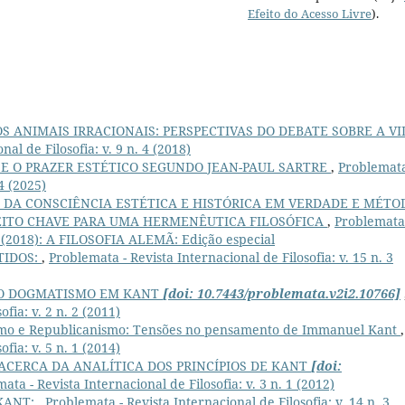
Efeito do Acesso Livre
).
 ANIMAIS IRRACIONAIS: PERSPECTIVAS DO DEBATE SOBRE A VI
al de Filosofia: v. 9 n. 4 (2018)
 E O PRAZER ESTÉTICO SEGUNDO JEAN-PAUL SARTRE
,
Problemata
 4 (2025)
 DA CONSCIÊNCIA ESTÉTICA E HISTÓRICA EM VERDADE E MÉTO
ITO CHAVE PARA UMA HERMENÊUTICA FILOSÓFICA
,
Problemata
. 1 (2018): A FILOSOFIA ALEMÃ: Edição especial
TIDOS:
,
Problemata - Revista Internacional de Filosofia: v. 15 n. 3
O DOGMATISMO EM KANT
[doi: 10.7443/problemata.v2i2.10766]
fia: v. 2 n. 2 (2011)
smo e Republicanismo: Tensões no pensamento de Immanuel Kant
,
fia: v. 5 n. 1 (2014)
ACERCA DA ANALÍTICA DOS PRINCÍPIOS DE KANT
[doi:
ata - Revista Internacional de Filosofia: v. 3 n. 1 (2012)
 KANT:
,
Problemata - Revista Internacional de Filosofia: v. 14 n. 3