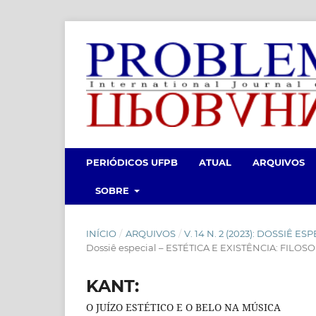
PERIÓDICOS UFPB
ATUAL
ARQUIVOS
SOBRE
INÍCIO
/
ARQUIVOS
/
V. 14 N. 2 (2023): DOSSIÊ E
Dossiê especial – ESTÉTICA E EXISTÊNCIA: FILOSO
KANT:
O JUÍZO ESTÉTICO E O BELO NA MÚSICA