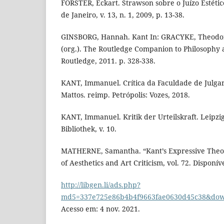
FÖRSTER, Eckart. Strawson sobre o Juízo Estétic
de Janeiro, v. 13, n. 1, 2009, p. 13-38.
GINSBORG, Hannah. Kant In: GRACYKE, Theodo
(org.). The Routledge Companion to Philosophy
Routledge, 2011. p. 328-338.
KANT, Immanuel. Crítica da Faculdade de Julga
Mattos. reimp. Petrópolis: Vozes, 2018.
KANT, Immanuel. Kritik der Urteilskraft. Leipzig
Bibliothek, v. 10.
MATHERNE, Samantha. “Kant’s Expressive Theory
of Aesthetics and Art Criticism, vol. 72. Disponív
http://libgen.li/ads.php?
md5=337e725e86b4b4f9663fae0630d45c38&down
Acesso em: 4 nov. 2021.