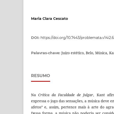
Maria Clara Cescato
DOI:
https://doi.org/10.7443/problemata.v14i2.
Juízo estético, Belo, Música, K
Palavras-chave:
RESUMO
Na
Crítica da Faculdade de Julgar
, Kant afi
expressa o jogo das sensações, a música deve 
afetos” e, assim, pertence mais à arte do agra
Dessa forma, a música não poderia ser consi