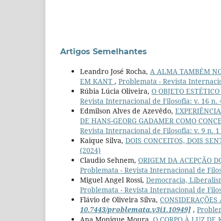
Artigos Semelhantes
Leandro José Rocha,
A ALMA TAMBÉM NOS
EM KANT
,
Problemata - Revista Internacion
Rúbia Lúcia Oliveira,
O OBJETO ESTÉTICO
Revista Internacional de Filosofia: v. 16 n.
Edmilson Alves de Azevêdo,
EXPERIÊNCIA
DE HANS-GEORG GADAMER COMO CONCE
Revista Internacional de Filosofia: v. 9 n
Kaique Silva,
DOIS CONCEITOS, DOIS SEN
(2024)
Claudio Sehnem,
ORIGEM DA ACEPÇÃO D
Problemata - Revista Internacional de Filoso
Miguel Angel Rossi,
Democracia, Liberali
Problemata - Revista Internacional de Filoso
Flávio de Oliveira Silva,
CONSIDERAÇÕES 
10.7443/problemata.v3i1.10949]
,
Problem
Ana Monique Moura,
O CORPO À LUZ DE