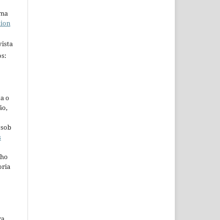
uma
tion
ista
s:
ta o
ão,
 sob
s
lho
oria
ra