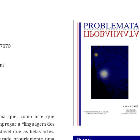
67870
ant
rma que, como arte que
empregar a “linguagem dos
dável que às belas artes.
derada propriamente uma