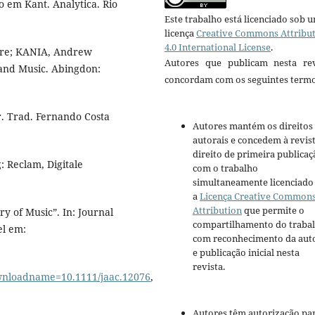
o em Kant. Analytica. Rio
Este trabalho está licenciado sob 
licença
Creative Commons Attribu
4.0 International License
.
re; KANIA, Andrew
Autores que publicam nesta rev
 and Music. Abingdon:
concordam com os seguintes termo
r. Trad. Fernando Costa
Autores mantém os direitos
autorais e concedem à revis
direito de primeira publicaç
: Reclam, Digitale
com o trabalho
simultaneamente licenciado
a
Licença Creative Common
Attribution
que permite o
 of Music”. In: Journal
compartilhamento do traba
el em:
com reconhecimento da aut
e publicação inicial nesta
revista.
loadname=10.1111/jaac.12076
,
Autores têm autorização pa