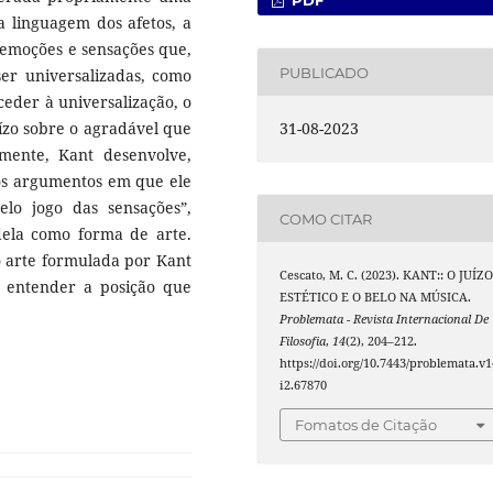
PDF
a linguagem dos afetos, a
 emoções e sensações que,
PUBLICADO
ser universalizadas, como
ceder à universalização, o
uízo sobre o agradável que
31-08-2023
mente, Kant desenvolve,
os argumentos em que ele
lo jogo das sensações”,
COMO CITAR
dela como forma de arte.
 arte formulada por Kant
Cescato, M. C. (2023). KANT:: O JUÍZ
e entender a posição que
ESTÉTICO E O BELO NA MÚSICA.
Problemata - Revista Internacional De
Filosofia
,
14
(2), 204–212.
https://doi.org/10.7443/problemata.v1
i2.67870
Fomatos de Citação