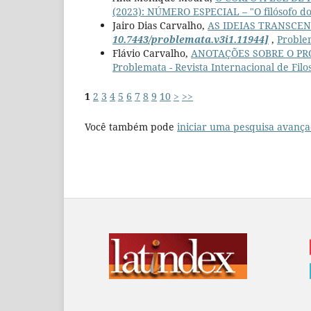
(2023): NÚMERO ESPECIAL – "O filósofo d
Jairo Dias Carvalho,
AS IDEIAS TRANSCE
10.7443/problemata.v3i1.11944]
,
Problem
Flávio Carvalho,
ANOTAÇÕES SOBRE O P
Problemata - Revista Internacional de Filo
1
2
3
4
5
6
7
8
9
10
>
>>
Você também pode
iniciar uma pesquisa avança