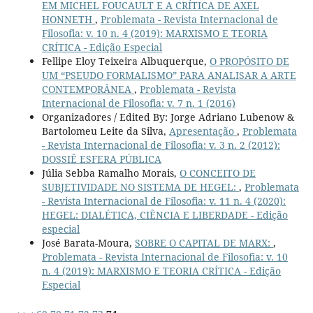
EM MICHEL FOUCAULT E A CRÍTICA DE AXEL
HONNETH
,
Problemata - Revista Internacional de
Filosofia: v. 10 n. 4 (2019): MARXISMO E TEORIA
CRÍTICA - Edição Especial
Fellipe Eloy Teixeira Albuquerque,
O PROPÓSITO DE
UM “PSEUDO FORMALISMO” PARA ANALISAR A ARTE
CONTEMPORÂNEA
,
Problemata - Revista
Internacional de Filosofia: v. 7 n. 1 (2016)
Organizadores / Edited By: Jorge Adriano Lubenow &
Bartolomeu Leite da Silva,
Apresentação
,
Problemata
- Revista Internacional de Filosofia: v. 3 n. 2 (2012):
DOSSIÊ ESFERA PÚBLICA
Júlia Sebba Ramalho Morais,
O CONCEITO DE
SUBJETIVIDADE NO SISTEMA DE HEGEL:
,
Problemata
- Revista Internacional de Filosofia: v. 11 n. 4 (2020):
HEGEL: DIALÉTICA, CIÊNCIA E LIBERDADE - Edição
especial
José Barata-Moura,
SOBRE O CAPITAL DE MARX:
,
Problemata - Revista Internacional de Filosofia: v. 10
n. 4 (2019): MARXISMO E TEORIA CRÍTICA - Edição
Especial