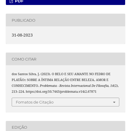
PDF
PUBLICADO
31-08-2023
COMO CITAR
dos Santos Silva, J. (2023). O BELO E SEU AMANTE NO FEDRO DE
PLATÃO:: SOBRE A ÍNTIMA RELAÇÃO ENTRE BELEZA, AMOR E
CONHECIMENTO.
Problemata - Revista Internacional De Filosofia
,
14
(2),
213–224. https://doi.org/10.7443/problemata.v14i2.67871
Fomatos de Citação
EDIÇÃO