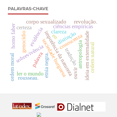
PALAVRAS-CHAVE
corpo sexualizado
revolução.
homo faber
ciências empíricas
certeza
evidência
clareza
impotência da natureza
distinção
genocídio
ideia em externalidade
conoscenza
eu
sociedade burguesa
antropologia
ordem natural
sobrevivência
tradução
palavra
etnia negra.
ordem moral
ouvir
ler o mundo
rousseau.