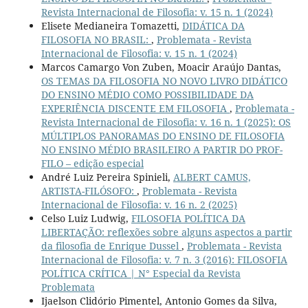
Revista Internacional de Filosofia: v. 15 n. 1 (2024)
Elisete Medianeira Tomazetti,
DIDÁTICA DA
FILOSOFIA NO BRASIL:
,
Problemata - Revista
Internacional de Filosofia: v. 15 n. 1 (2024)
Marcos Camargo Von Zuben, Moacir Araújo Dantas,
OS TEMAS DA FILOSOFIA NO NOVO LIVRO DIDÁTICO
DO ENSINO MÉDIO COMO POSSIBILIDADE DA
EXPERIÊNCIA DISCENTE EM FILOSOFIA
,
Problemata -
Revista Internacional de Filosofia: v. 16 n. 1 (2025): OS
MÚLTIPLOS PANORAMAS DO ENSINO DE FILOSOFIA
NO ENSINO MÉDIO BRASILEIRO A PARTIR DO PROF-
FILO – edição especial
André Luiz Pereira Spinieli,
ALBERT CAMUS,
ARTISTA-FILÓSOFO:
,
Problemata - Revista
Internacional de Filosofia: v. 16 n. 2 (2025)
Celso Luiz Ludwig,
FILOSOFIA POLÍTICA DA
LIBERTAÇÃO: reflexões sobre alguns aspectos a partir
da filosofia de Enrique Dussel
,
Problemata - Revista
Internacional de Filosofia: v. 7 n. 3 (2016): FILOSOFIA
POLÍTICA CRÍTICA | N° Especial da Revista
Problemata
Ijaelson Clidório Pimentel, Antonio Gomes da Silva,