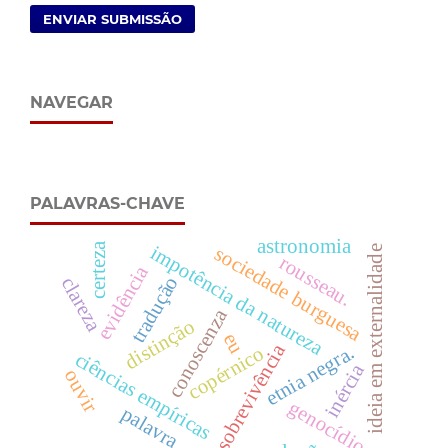
ENVIAR SUBMISSÃO
NAVEGAR
PALAVRAS-CHAVE
astronomia
certeza
impotência da natureza
sociedade burguesa
ideia em externalidade
rousseau.
evidência
tradução
clareza
conoscenza
distinção
eu
sobrevivência
etnia negra.
copérnico
ciências empíricas
inércia
ouvir
genocídio
palavra