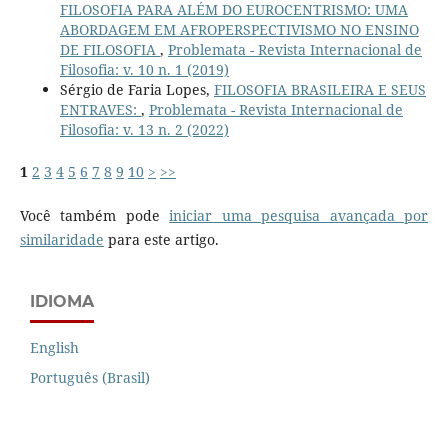
FILOSOFIA PARA ALÉM DO EUROCENTRISMO: UMA
ABORDAGEM EM AFROPERSPECTIVISMO NO ENSINO
DE FILOSOFIA
,
Problemata - Revista Internacional de
Filosofia: v. 10 n. 1 (2019)
Sérgio de Faria Lopes,
FILOSOFIA BRASILEIRA E SEUS
ENTRAVES:
,
Problemata - Revista Internacional de
Filosofia: v. 13 n. 2 (2022)
1
2
3
4
5
6
7
8
9
10
>
>>
Você também pode
iniciar uma pesquisa avançada por
similaridade
para este artigo.
IDIOMA
English
Português (Brasil)