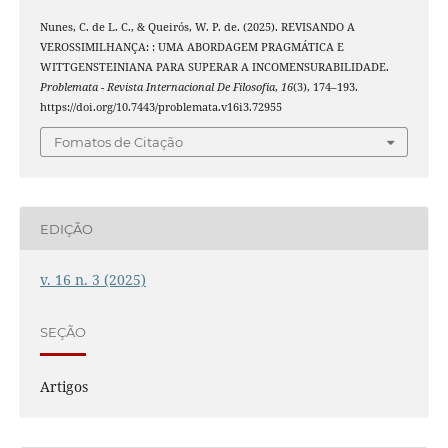
Nunes, C. de L. C., & Queirós, W. P. de. (2025). REVISANDO A
VEROSSIMILHANÇA: : UMA ABORDAGEM PRAGMÁTICA E
WITTGENSTEINIANA PARA SUPERAR A INCOMENSURABILIDADE.
Problemata - Revista Internacional De Filosofia
,
16
(3), 174–193.
https://doi.org/10.7443/problemata.v16i3.72955
Fomatos de Citação
EDIÇÃO
v. 16 n. 3 (2025)
SEÇÃO
Artigos