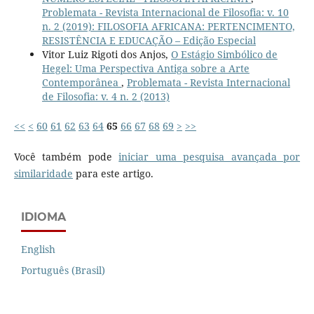
Problemata - Revista Internacional de Filosofia: v. 10
n. 2 (2019): FILOSOFIA AFRICANA: PERTENCIMENTO,
RESISTÊNCIA E EDUCAÇÃO – Edição Especial
Vitor Luiz Rigoti dos Anjos,
O Estágio Simbólico de
Hegel: Uma Perspectiva Antiga sobre a Arte
Contemporânea
,
Problemata - Revista Internacional
de Filosofia: v. 4 n. 2 (2013)
<<
<
60
61
62
63
64
65
66
67
68
69
>
>>
Você também pode
iniciar uma pesquisa avançada por
similaridade
para este artigo.
IDIOMA
English
Português (Brasil)