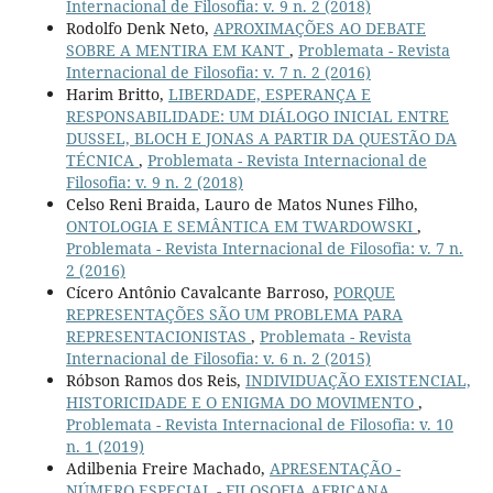
Internacional de Filosofia: v. 9 n. 2 (2018)
Rodolfo Denk Neto,
APROXIMAÇÕES AO DEBATE
SOBRE A MENTIRA EM KANT
,
Problemata - Revista
Internacional de Filosofia: v. 7 n. 2 (2016)
Harim Britto,
LIBERDADE, ESPERANÇA E
RESPONSABILIDADE: UM DIÁLOGO INICIAL ENTRE
DUSSEL, BLOCH E JONAS A PARTIR DA QUESTÃO DA
TÉCNICA
,
Problemata - Revista Internacional de
Filosofia: v. 9 n. 2 (2018)
Celso Reni Braida, Lauro de Matos Nunes Filho,
ONTOLOGIA E SEMÂNTICA EM TWARDOWSKI
,
Problemata - Revista Internacional de Filosofia: v. 7 n.
2 (2016)
Cícero Antônio Cavalcante Barroso,
PORQUE
REPRESENTAÇÕES SÃO UM PROBLEMA PARA
REPRESENTACIONISTAS
,
Problemata - Revista
Internacional de Filosofia: v. 6 n. 2 (2015)
Róbson Ramos dos Reis,
INDIVIDUAÇÃO EXISTENCIAL,
HISTORICIDADE E O ENIGMA DO MOVIMENTO
,
Problemata - Revista Internacional de Filosofia: v. 10
n. 1 (2019)
Adilbenia Freire Machado,
APRESENTAÇÃO -
NÚMERO ESPECIAL - FILOSOFIA AFRICANA
,