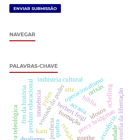
ENVIAR SUBMISSÃO
NAVEGAR
PALAVRAS-CHAVE
operacionalismo
indústria cultural
produto educacional
orixás
vontade de poder
schelling
fim da história
arte.
filosofia da libertação
imanência
ppfen
bíblia
herbert feigl
acrasia
prova teleológica
idosos
percy bridgman
formação
existência.
profecia
quebra
relação
seriedade
kant
goethe
dualismo