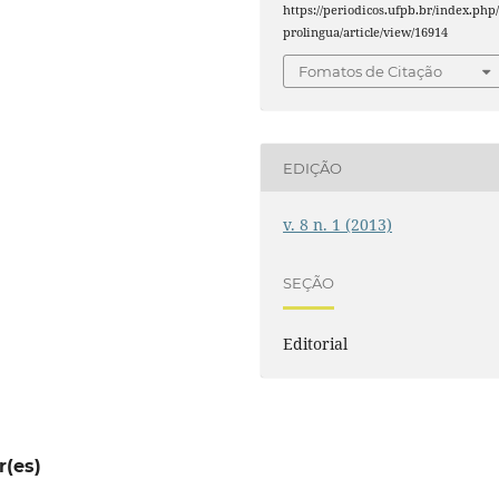
https://periodicos.ufpb.br/index.php
prolingua/article/view/16914
Fomatos de Citação
EDIÇÃO
v. 8 n. 1 (2013)
SEÇÃO
Editorial
r(es)