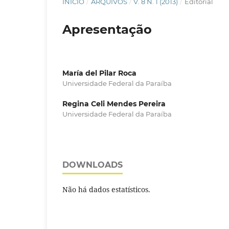
INÍCIO
/
ARQUIVOS
/
V. 8 N. 1 (2013)
/
Editorial
Apresentação
María del Pilar Roca
Universidade Federal da Paraíba
Regina Celi Mendes Pereira
Universidade Federal da Paraíba
DOWNLOADS
Não há dados estatísticos.