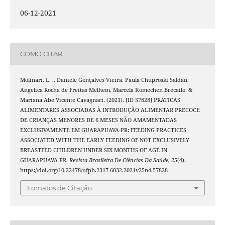
06-12-2021
COMO CITAR
Molinari, L. ., Daniele Gonçalves Vieira, Paula Chuproski Saldan,
Angelica Rocha de Freitas Melhem, Marcela Komechen Brecailo, &
Mariana Abe Vicente Cavagnari. (2021). [ID 57828] PRÁTICAS
ALIMENTARES ASSOCIADAS À INTRODUÇÃO ALIMENTAR PRECOCE
DE CRIANÇAS MENORES DE 6 MESES NÃO AMAMENTADAS
EXCLUSIVAMENTE EM GUARAPUAVA-PR: FEEDING PRACTICES
ASSOCIATED WITH THE EARLY FEEDING OF NOT EXCLUSIVELY
BREASTFED CHILDREN UNDER SIX MONTHS OF AGE IN
GUARAPUAVA-PR.
Revista Brasileira De Ciências Da Saúde
,
25
(4).
https://doi.org/10.22478/ufpb.2317-6032.2021v25n4.57828
Fomatos de Citação