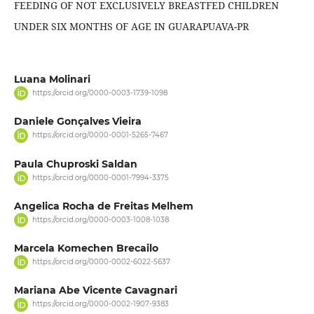
FEEDING OF NOT EXCLUSIVELY BREASTFED CHILDREN
UNDER SIX MONTHS OF AGE IN GUARAPUAVA-PR
Luana Molinari
https://orcid.org/0000-0003-1739-1098
Daniele Gonçalves Vieira
https://orcid.org/0000-0001-5265-7467
Paula Chuproski Saldan
https://orcid.org/0000-0001-7994-3375
Angelica Rocha de Freitas Melhem
https://orcid.org/0000-0003-1008-1038
Marcela Komechen Brecailo
https://orcid.org/0000-0002-6022-5637
Mariana Abe Vicente Cavagnari
https://orcid.org/0000-0002-1907-9383