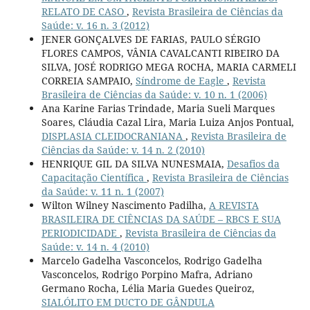
RELATO DE CASO
,
Revista Brasileira de Ciências da
Saúde: v. 16 n. 3 (2012)
JENER GONÇALVES DE FARIAS, PAULO SÉRGIO
FLORES CAMPOS, VÂNIA CAVALCANTI RIBEIRO DA
SILVA, JOSÉ RODRIGO MEGA ROCHA, MARIA CARMELI
CORREIA SAMPAIO,
Síndrome de Eagle
,
Revista
Brasileira de Ciências da Saúde: v. 10 n. 1 (2006)
Ana Karine Farias Trindade, Maria Sueli Marques
Soares, Cláudia Cazal Lira, Maria Luiza Anjos Pontual,
DISPLASIA CLEIDOCRANIANA
,
Revista Brasileira de
Ciências da Saúde: v. 14 n. 2 (2010)
HENRIQUE GIL DA SILVA NUNESMAIA,
Desafios da
Capacitação Científica
,
Revista Brasileira de Ciências
da Saúde: v. 11 n. 1 (2007)
Wilton Wilney Nascimento Padilha,
A REVISTA
BRASILEIRA DE CIÊNCIAS DA SAÚDE – RBCS E SUA
PERIODICIDADE
,
Revista Brasileira de Ciências da
Saúde: v. 14 n. 4 (2010)
Marcelo Gadelha Vasconcelos, Rodrigo Gadelha
Vasconcelos, Rodrigo Porpino Mafra, Adriano
Germano Rocha, Lélia Maria Guedes Queiroz,
SIALÓLITO EM DUCTO DE GÂNDULA