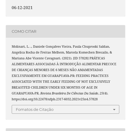
06-12-2021
COMO CITAR
Molinari, L. ., Daniele Gonçalves Vieira, Paula Chuproski Saldan,
Angelica Rocha de Freitas Melhem, Marcela Komechen Brecailo, &
Mariana Abe Vicente Cavagnari. (2021). [ID 57828] PRÁTICAS
ALIMENTARES ASSOCIADAS À INTRODUÇÃO ALIMENTAR PRECOCE
DE CRIANÇAS MENORES DE 6 MESES NÃO AMAMENTADAS
EXCLUSIVAMENTE EM GUARAPUAVA-PR: FEEDING PRACTICES
ASSOCIATED WITH THE EARLY FEEDING OF NOT EXCLUSIVELY
BREASTFED CHILDREN UNDER SIX MONTHS OF AGE IN
GUARAPUAVA-PR.
Revista Brasileira De Ciências Da Saúde
,
25
(4).
https://doi.org/10.22478/ufpb.2317-6032.2021v25n4.57828
Fomatos de Citação