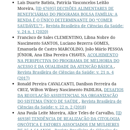
Lais Duarte Batista, Patrícia Vasconcelos Leitão
Moreira,
[ID 47695] DECISÕES ALIMENTARES DE
BENEFICIÁRIAS DO PROGRAMA BOLSA FAMÍLIA: A
RENDA É O ÚNICO DETERMINANTE DO “COMER
SAUDÁVEL”?
,
Revista Brasileira de Ciências da Saúde:
v. 24 n. 1 (2020)
Francisco de Sales CLEMENTINO, Libna Nobre do
Nascimento SANTOS, Luciano Bezerra GOMES,
Emanuela de Castro MARCOLINO, João Mário PESSOA
JÚNIOR, Ana Elisa Pereira CHAVES,
ACOLHIMENTO
NA PERSPECTIVA DO PROGRAMA DE MELHORIA DO
ACESSO E DA QUALIDADE DA ATENÇÃO BÁSICA
,
Revista Brasileira de Ciências da Saúde: v. 21 n. 4
(2017)
Ronald Pereira CAVALCANTI, Danilson Ferreira da
CRUZ, Wilton Wilney Nascimento PADILHA,
DESAFIOS
DA REGULAÇÃO ASSISTENCIAL NA ORGANIZAÇÃO
DO SISTEMA ÚNICO DE SAÚDE
,
Revista Brasileira de
Ciências da Saúde: v. 22 n. 2 (2018)
Ana Paula Leite Moreira, Alice Teles de Carvalho,
[ID
46938] TENDÊNCIA DE REALIZAÇÃO DA CITOLOGIA
ONCÓTICA E FATORES ASSOCIADOS EM MULHERES