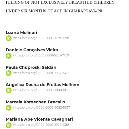
FEEDING OF NOT EXCLUSIVELY BREASTFED CHILDREN
UNDER SIX MONTHS OF AGE IN GUARAPUAVA-PR
Luana Molinari
https://orcid.org/0000-0003-1739-1098
Daniele Gonçalves Vieira
https://orcid.org/0000-0001-5265-7467
Paula Chuproski Saldan
https://orcid.org/0000-0001-7994-3375
Angelica Rocha de Freitas Melhem
https://orcid.org/0000-0003-1008-1038
Marcela Komechen Brecailo
https://orcid.org/0000-0002-6022-5637
Mariana Abe Vicente Cavagnari
https://orcid.org/0000-0002-1907-9383