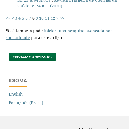
DE 25 A 64 ANOS
,
Revista Brasileira de Ciências da
Saúde: v. 24 n. 1 (2020)
<<
<
3
4
5
6
7
8
9
10
11
12
>
>>
Você também pode
iniciar uma pesquisa avançada por
similaridade
para este artigo.
ENVIAR SUBMISSÃO
IDIOMA
English
Português (Brasil)