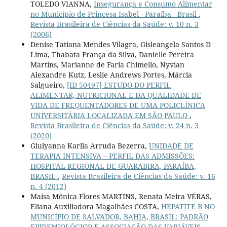
TOLEDO VIANNA,
Insegurança e Consumo Alimentar
no Município de Princesa Isabel - Paraíba - Brasil
,
Revista Brasileira de Ciências da Saúde: v. 10 n. 3
(2006)
Denise Tatiana Mendes Vilagra, Gisleangela Santos D
Lima, Thabata França da Silva, Danielle Pereira
Martins, Marianne de Faria Chimello, Nyvian
Alexandre Kutz, Leslie Andrews Portes, Márcia
Salgueiro,
[ID 50497] ESTUDO DO PERFIL
ALIMENTAR, NUTRICIONAL E DA QUALIDADE DE
VIDA DE FREQUENTADORES DE UMA POLICLÍNICA
UNIVERSITÁRIA LOCALIZADA EM SÃO PAULO
,
Revista Brasileira de Ciências da Saúde: v. 24 n. 3
(2020)
Giulyanna Karlla Arruda Bezerra,
UNIDADE DE
TERAPIA INTENSIVA – PERFIL DAS ADMISSÕES:
HOSPITAL REGIONAL DE GUARABIRA, PARAÍBA,
BRASIL
,
Revista Brasileira de Ciências da Saúde: v. 16
n. 4 (2012)
Maísa Mônica Flores MARTINS, Renata Meira VÉRAS,
Eliana Auxiliadora Magalhães COSTA,
HEPATITE B NO
MUNICÍPIO DE SALVADOR, BAHIA, BRASIL: PADRÃO
EPIDEMIOLÓGICO E ASSOCIAÇÃO DAS VARIÁVEIS