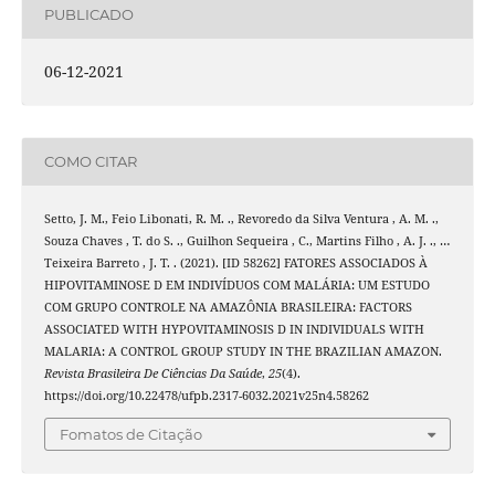
PUBLICADO
06-12-2021
COMO CITAR
Setto, J. M., Feio Libonati, R. M. ., Revoredo da Silva Ventura , A. M. .,
Souza Chaves , T. do S. ., Guilhon Sequeira , C., Martins Filho , A. J. ., …
Teixeira Barreto , J. T. . (2021). [ID 58262] FATORES ASSOCIADOS À
HIPOVITAMINOSE D EM INDIVÍDUOS COM MALÁRIA: UM ESTUDO
COM GRUPO CONTROLE NA AMAZÔNIA BRASILEIRA: FACTORS
ASSOCIATED WITH HYPOVITAMINOSIS D IN INDIVIDUALS WITH
MALARIA: A CONTROL GROUP STUDY IN THE BRAZILIAN AMAZON.
Revista Brasileira De Ciências Da Saúde
,
25
(4).
https://doi.org/10.22478/ufpb.2317-6032.2021v25n4.58262
Fomatos de Citação