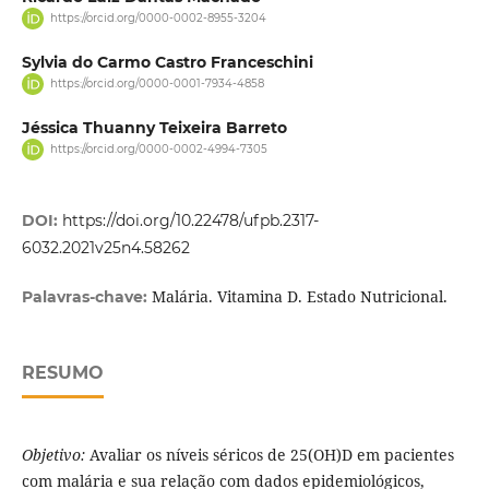
https://orcid.org/0000-0002-8955-3204
Sylvia do Carmo Castro Franceschini
https://orcid.org/0000-0001-7934-4858
Jéssica Thuanny Teixeira Barreto
https://orcid.org/0000-0002-4994-7305
DOI:
https://doi.org/10.22478/ufpb.2317-
6032.2021v25n4.58262
Malária. Vitamina D. Estado Nutricional.
Palavras-chave:
RESUMO
Objetivo:
Avaliar os níveis séricos de 25(OH)D em pacientes
com malária e sua relação com dados epidemiológicos,