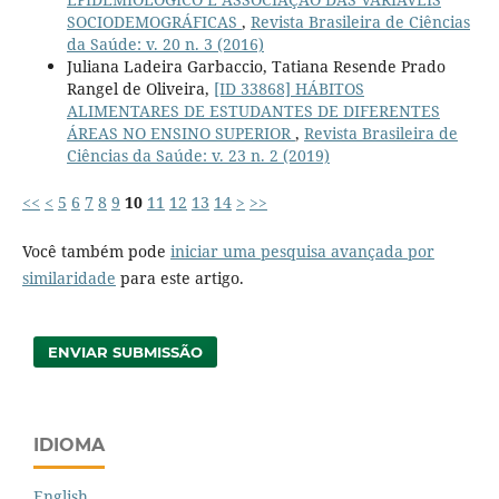
SOCIODEMOGRÁFICAS
,
Revista Brasileira de Ciências
da Saúde: v. 20 n. 3 (2016)
Juliana Ladeira Garbaccio, Tatiana Resende Prado
Rangel de Oliveira,
[ID 33868] HÁBITOS
ALIMENTARES DE ESTUDANTES DE DIFERENTES
ÁREAS NO ENSINO SUPERIOR
,
Revista Brasileira de
Ciências da Saúde: v. 23 n. 2 (2019)
<<
<
5
6
7
8
9
10
11
12
13
14
>
>>
Você também pode
iniciar uma pesquisa avançada por
similaridade
para este artigo.
ENVIAR SUBMISSÃO
IDIOMA
English