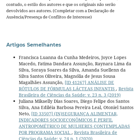
contudo, o estilo dos autores e que os originais não serão
devolvidos aos autores. (Completar com a Declaração de
Ausência/Presença de Conflitos de Interesse)
Artigos Semelhantes
Francisca Luanna da Cunha Medeiros, Joyce Lopes
Macedo, Fatima Dandara Assunção, Raynara Lima da
Silva, Soraya Soares da Silva, Amanda Suellenn da
Silva Santos Oliveira, Magnólia de Jesus Sousa
Magalhães Assunção,
[ID 41267] ANÁLISE DE
RÓTULOS DE FÓRMULAS LÁCTEAS INFANTIS
,
Revista
Brasileira de Ciências da Saúde: v. 23 n. 3 (2019)
Juliana Mikaelly Dias Soares, Diego Felipe dos Santos
Silva, Ana Ediléia Barbosa Pereira Leal, Otoniel Santos
Neto,
[ID 33507] (IN)SEGURANÇA ALIMENTAR,
INDICADORES SOCIOECONÔMICOS E PERFIL
ANTROPOMÉTRICO DE MULHERES CONTEMPLADAS
POR PROGRAMA SOCIAL
,
Revista Brasileira de
Ciências da Saúde: v. 24 n. 1 (2020)