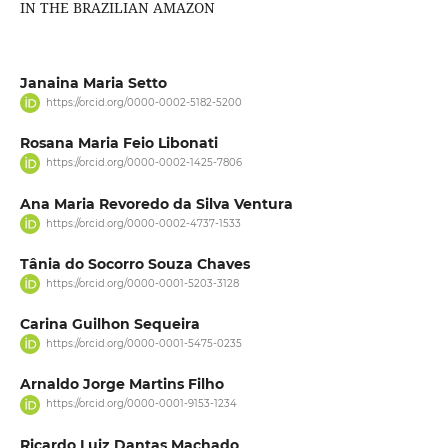
IN THE BRAZILIAN AMAZON
Janaina Maria Setto
https://orcid.org/0000-0002-5182-5200
Rosana Maria Feio Libonati
https://orcid.org/0000-0002-1425-7806
Ana Maria Revoredo da Silva Ventura
https://orcid.org/0000-0002-4737-1533
Tânia do Socorro Souza Chaves
https://orcid.org/0000-0001-5203-3128
Carina Guilhon Sequeira
https://orcid.org/0000-0001-5475-0235
Arnaldo Jorge Martins Filho
https://orcid.org/0000-0001-9153-1234
Ricardo Luiz Dantas Machado