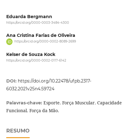
Eduarda Bergmann
https://orcid.org/0000-0003-3484-4300
Ana Cristina Farias de Oliveira
https://orcid.org/0000-0002-8089-2699
Kelser de Souza Kock
https://orcid.org/0000-0002-0117-6142
DOI:
https://doi.org/10.22478/ufpb.2317-
6032.2021v25n4.59724
Esporte. Força Muscular. Capacidade
Palavras-chave:
Funcional. Força da Mão.
RESUMO