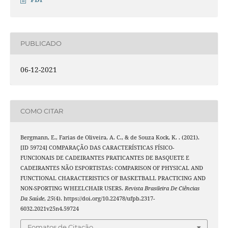
PUBLICADO
06-12-2021
COMO CITAR
Bergmann, E., Farias de Oliveira, A. C., & de Souza Kock, K. . (2021).
[ID 59724] COMPARAÇÃO DAS CARACTERÍSTICAS FÍSICO-
FUNCIONAIS DE CADEIRANTES PRATICANTES DE BASQUETE E
CADEIRANTES NÃO ESPORTISTAS: COMPARISON OF PHYSICAL AND
FUNCTIONAL CHARACTERISTICS OF BASKETBALL PRACTICING AND
NON-SPORTING WHEELCHAIR USERS.
Revista Brasileira De Ciências
Da Saúde
,
25
(4). https://doi.org/10.22478/ufpb.2317-
6032.2021v25n4.59724
Fomatos de Citação