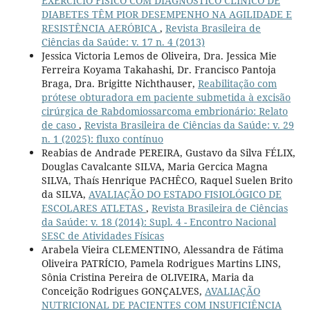
EXERCÍCIO FÍSICO COM DIAGNÓSTICO CLÍNICO DE
DIABETES TÊM PIOR DESEMPENHO NA AGILIDADE E
RESISTÊNCIA AERÓBICA
,
Revista Brasileira de
Ciências da Saúde: v. 17 n. 4 (2013)
Jessica Victoria Lemos de Oliveira, Dra. Jessica Mie
Ferreira Koyama Takahashi, Dr. Francisco Pantoja
Braga, Dra. Brigitte Nichthauser,
Reabilitação com
prótese obturadora em paciente submetida à excisão
cirúrgica de Rabdomiossarcoma embrionário: Relato
de caso
,
Revista Brasileira de Ciências da Saúde: v. 29
n. 1 (2025): fluxo contínuo
Reabias de Andrade PEREIRA, Gustavo da Silva FÉLIX,
Douglas Cavalcante SILVA, Maria Gercica Magna
SILVA, Thaís Henrique PACHÊCO, Raquel Suelen Brito
da SILVA,
AVALIAÇÃO DO ESTADO FISIOLÓGICO DE
ESCOLARES ATLETAS
,
Revista Brasileira de Ciências
da Saúde: v. 18 (2014): Supl. 4 - Encontro Nacional
SESC de Atividades Físicas
Arabela Vieira CLEMENTINO, Alessandra de Fátima
Oliveira PATRÍCIO, Pamela Rodrigues Martins LINS,
Sônia Cristina Pereira de OLIVEIRA, Maria da
Conceição Rodrigues GONÇALVES,
AVALIAÇÃO
NUTRICIONAL DE PACIENTES COM INSUFICIÊNCIA