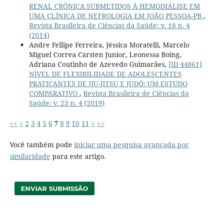
RENAL CRÔNICA SUBMETIDOS À HEMODIÁLISE EM
UMA CLÍNICA DE NEFROLOGIA EM JOÃO PESSOA-PB
,
Revista Brasileira de Ciências da Saúde: v. 18 n. 4
(2014)
Andre Fellipe Ferreira, Jéssica Moratelli, Marcelo
Miguel Correa Carsten Junior, Leonessa Boing,
Adriana Coutinho de Azevedo Guimarães,
[ID 44861]
NÍVEL DE FLEXIBILIDADE DE ADOLESCENTES
PRATICANTES DE JIU-JITSU E JUDÔ: UM ESTUDO
COMPARATIVO
,
Revista Brasileira de Ciências da
Saúde: v. 23 n. 4 (2019)
<<
<
2
3
4
5
6
7
8
9
10
11
>
>>
Você também pode
iniciar uma pesquisa avançada por
similaridade
para este artigo.
ENVIAR SUBMISSÃO