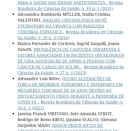
PARA A SAÚDE DAS IDOSAS PARTICIPANTES
,
Revista
Brasileira de Ciências da Saúde: v. 19 n. 1 (2015)
Alessandra Bombarda MÜLLER, Nadia Cristina
VALENTINI,
ANÁLISE CINESIOLÓGICA DO PÉ
EQUINOVARO NA CRIANÇA COM PARALISIA
CEREBRAL ESPÁSTICA
,
Revista Brasileira de Ciências
da Saúde: v. 20 n. 3 (2016)
Bianca Fornasier de Cordova, Ingrid Zangalli, Joana
Zanotti,
PREVALÊNCIA DE CAQUEXIA, DINAPENIA E
FATORES ASSOCIADOS EM PACIENTES ONCOLÓGICOS
DE UMA ASSOCIAÇÃO DE APOIO A PESSOAS COM
CÂNCER DE CAXIAS DO SUL/RS.
,
Revista Brasileira de
Ciências da Saúde: v. 27 n. 1 (2023)
Alexandre Luis Ritter,
[61346] ALTERAÇÕES DE
FORÇA DE MEMBROS SUPERIORES E INFERIORES EM
MULHERES COM MAIS DE 60 ANOS DEVIDO AO
DISTANCIAMENTO FÍSICO DURANTE A PANDEMIA DE
COVID-19.
,
Revista Brasileira de Ciências da Saúde: v.
26 n. 1 (2022)
Janeisa Franck VIRTUOSO, Inês Amanda STREIT,
Rodrigo de Rosso KRUG, Janaina SCALCO, Giovana
Zarpellon MAZO,
IDOSOS PRATICANTES DE