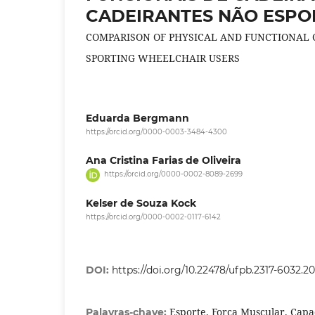
CADEIRANTES NÃO ESPO
COMPARISON OF PHYSICAL AND FUNCTIONAL 
SPORTING WHEELCHAIR USERS
Eduarda Bergmann
https://orcid.org/0000-0003-3484-4300
Ana Cristina Farias de Oliveira
https://orcid.org/0000-0002-8089-2699
Kelser de Souza Kock
https://orcid.org/0000-0002-0117-6142
DOI:
https://doi.org/10.22478/ufpb.2317-6032.
Esporte. Força Muscular. Capa
Palavras-chave: