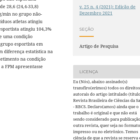
de 28,6 (24,4-33,8)
v. 25 n. 4 (2021): Edição de
Dezembro 2021
kg/min no grupo não-
íduos atletas atingiu
esportista atingiu 104,3%
SEÇÃO
se uma condição
 grupo esportista em
Artigo de Pesquisa
 diferença estatística na
etimento na condição
a a FPM apresentasse
LICENÇA
Eu (Nós), abaixo assinado(s)
transfiro(erimos) todos os direitos
autorais do artigo intitulado (título
Revista Brasileira de Ciências da S
- RBCS. Declaro(amos) ainda que o
trabalho é original e que não está
sendo considerado para publicaçã
outra revista, quer seja no format
impresso ou no eletrônico. Temos
ciência de que a revista se reserva 