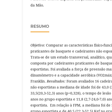
da Mão.
RESUMO
Objetivo:
Comparar as características físico-func
praticantes de basquete e cadeirantes não espor
Trata-se de um estudo transversal, analítico, qu
composta por cadeirantes praticantes de basque
esportistas. Foi avaliada a força de preensão m
dinamômetro e a capacidade aeróbica (VO2máx)
Franklin.
Resultados:
Foram avaliados 16 cadeiran
não esportistas a mediana de idade foi de 43,0 (
33,5(20,3-52,3) anos (p=0,328), o tempo de lesão 
anos no grupo esportista e 11,8 (2,7-24,0-7,0) a
esportista. Em relação à FPM, a mediana foi de 
grupo esportista e de 40,5 (22,3-52,5) Kgf no gr