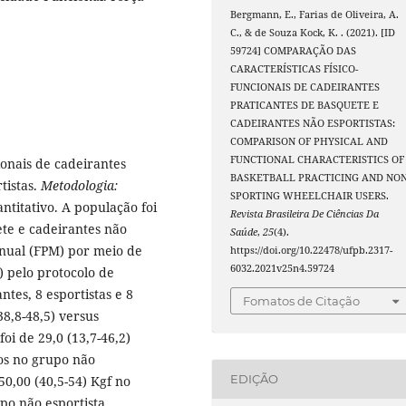
Bergmann, E., Farias de Oliveira, A.
C., & de Souza Kock, K. . (2021). [ID
59724] COMPARAÇÃO DAS
CARACTERÍSTICAS FÍSICO-
FUNCIONAIS DE CADEIRANTES
PRATICANTES DE BASQUETE E
CADEIRANTES NÃO ESPORTISTAS:
COMPARISON OF PHYSICAL AND
FUNCTIONAL CHARACTERISTICS OF
ionais de cadeirantes
BASKETBALL PRACTICING AND NON
tistas.
Metodologia:
SPORTING WHEELCHAIR USERS.
antitativo. A população foi
Revista Brasileira De Ciências Da
te e cadeirantes não
Saúde
,
25
(4).
anual (FPM) por meio de
https://doi.org/10.22478/ufpb.2317-
6032.2021v25n4.59724
 pelo protocolo de
tes, 8 esportistas e 8
Fomatos de Citação
38,8-48,5) versus
foi de 29,0 (13,7-46,2)
nos no grupo não
EDIÇÃO
50,00 (40,5-54) Kgf no
upo não esportista