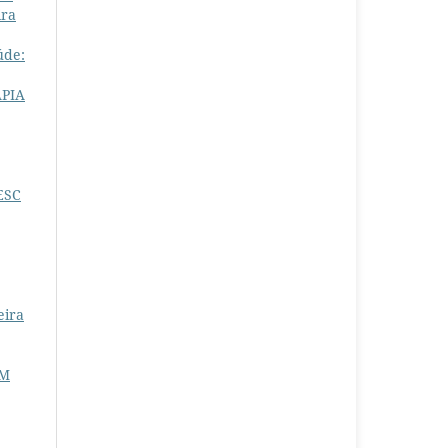
ira
úde:
APIA
SESC
eira
EM