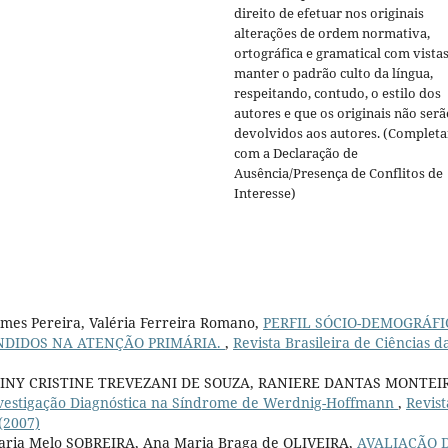
direito de efetuar nos originais
alterações de ordem normativa,
ortográfica e gramatical com vistas
manter o padrão culto da língua,
respeitando, contudo, o estilo dos
autores e que os originais não serã
devolvidos aos autores. (Completa
com a Declaração de
Ausência/Presença de Conflitos de
Interesse)
mes Pereira, Valéria Ferreira Romano,
PERFIL SÓCIO-DEMOGRÁFI
ENDIDOS NA ATENÇÃO PRIMÁRIA.
,
Revista Brasileira de Ciências d
NY CRISTINE TREVEZANI DE SOUZA, RANIERE DANTAS MONTEI
vestigação Diagnóstica na Síndrome de Werdnig-Hoffmann
,
Revist
 (2007)
aria Melo SOBREIRA, Ana Maria Braga de OLIVEIRA,
AVALIAÇÃO 