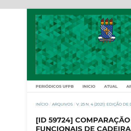
PERIÓDICOS UFPB
INICIO
ATUAL
A
INÍCIO
/
ARQUIVOS
/
V. 25 N. 4 (2021): EDIÇÃO 
[ID 59724] COMPARAÇÃO 
FUNCIONAIS DE CADEIRA