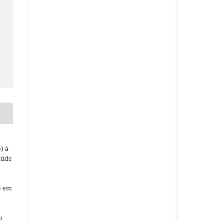
) à
aúde
o em
o
o