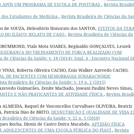
OS APÓS UM PROGRAMA DE ESCOLA DE POSTURAS
,
Revista Brasile
o dos Estudantes de Medicina
,
Revista Brasileira de Ciências da Sa
ros de SOUZA, Heleodório Honorato dos SANTOS,
EFEITOS DA TER
 DO ILÍACO: RELATO DE CASO
,
Revista Brasileira de Ciências da
 DRUMMOND, Ytalo Mota SOARES, Reginaldo GONÇALVES, Leszek
SEGURANÇA DO TREINAMENTO DE FORÇA REALIZADO COM
ra de Ciências da Saúde: v. 18 (2014): Supl. 4 - Encontro Nacional 
 VIVAS, Roberta Oliveira CACHO, Enio Walker Azevedo CACHO,
AL DE PACIENTES COM HEMORRAGIA SUBARACNÓIDE
ista Brasileira de Ciências da Saúde: v. 19 n. 2 (2015)
Azevedo Guimarães, Zenite Machado, Joseani Paulini Neves Simas,
ANTES E NÃO PRATICANTES DE ATIVIDADE FÍSICA
,
Revista Brasil
a ALMEIDA, Raquel de Vasconcellos Carvalhaes OLIVEIRA, Beatriz
, Patrícia Dias de BRITO,
DESNUTRIÇÃO E QUALIDADE DE VIDA 
a Brasileira de Ciências da Saúde: v. 22 n. 1 (2018)
gues Rocha, Dionis de Castro Dutra Macahdo,
APTIDÃO FÍSICA
E ADOLESCENTES DE UMA ESCOLA PÚBLICA DO PIAUÍ
,
Revista