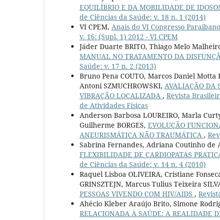
EQUILÍBRIO E DA MOBILIDADE DE IDOS
de Ciências da Saúde: v. 18 n. 1 (2014)
VI CPEM,
Anais do VI Congresso Paraiban
v. 16: (Supl. 1) 2012 - VI CPEM
Jáder Duarte BRITO, Thiago Melo Malhei
MANUAL NO TRATAMENTO DA DISFUNÇÃO
Saúde: v. 17 n. 2 (2013)
Bruno Pena COUTO, Marcos Daniel Motta
Antoni SZMUCHROWSKI,
AVALIAÇÃO DA 
VIBRAÇÃO LOCALIZADA
,
Revista Brasilei
de Atividades Físicas
Anderson Barbosa LOUREIRO, Marla Curty
Guilherme BORGES,
EVOLUÇÃO FUNCION
ANEURISMÁTICA NÃO TRAUMÁTICA
,
Rev
Sabrina Fernandes, Adriana Coutinho de 
FLEXIBILIDADE DE CARDIOPATAS PRATIC
de Ciências da Saúde: v. 14 n. 4 (2010)
Raquel Lisboa OLIVEIRA, Cristiane Fonsec
GRINSZTEJN, Marcus Tulius Teixeira SILVA
PESSOAS VIVENDO COM HIV/AIDS
,
Revist
Ahécio Kleber Araújo Brito, Simone Rodri
RELACIONADA À SAÚDE: A REALIDADE D