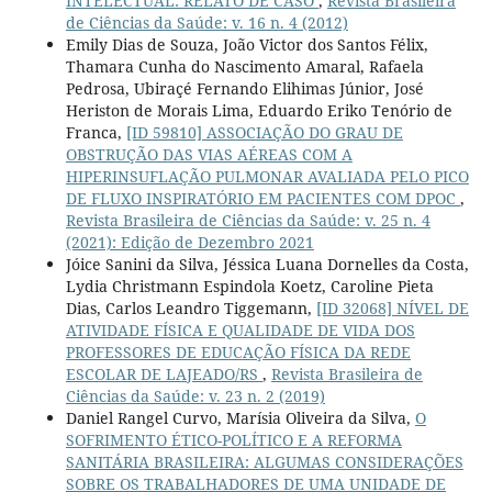
INTELECTUAL: RELATO DE CASO
,
Revista Brasileira
de Ciências da Saúde: v. 16 n. 4 (2012)
Emily Dias de Souza, João Victor dos Santos Félix,
Thamara Cunha do Nascimento Amaral, Rafaela
Pedrosa, Ubiraçé Fernando Elihimas Júnior, José
Heriston de Morais Lima, Eduardo Eriko Tenório de
Franca,
[ID 59810] ASSOCIAÇÃO DO GRAU DE
OBSTRUÇÃO DAS VIAS AÉREAS COM A
HIPERINSUFLAÇÃO PULMONAR AVALIADA PELO PICO
DE FLUXO INSPIRATÓRIO EM PACIENTES COM DPOC
,
Revista Brasileira de Ciências da Saúde: v. 25 n. 4
(2021): Edição de Dezembro 2021
Jóice Sanini da Silva, Jéssica Luana Dornelles da Costa,
Lydia Christmann Espindola Koetz, Caroline Pieta
Dias, Carlos Leandro Tiggemann,
[ID 32068] NÍVEL DE
ATIVIDADE FÍSICA E QUALIDADE DE VIDA DOS
PROFESSORES DE EDUCAÇÃO FÍSICA DA REDE
ESCOLAR DE LAJEADO/RS
,
Revista Brasileira de
Ciências da Saúde: v. 23 n. 2 (2019)
Daniel Rangel Curvo, Marísia Oliveira da Silva,
O
SOFRIMENTO ÉTICO-POLÍTICO E A REFORMA
SANITÁRIA BRASILEIRA: ALGUMAS CONSIDERAÇÕES
SOBRE OS TRABALHADORES DE UMA UNIDADE DE