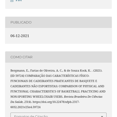
PUBLICADO
06-12-2021
COMO CITAR
Bergmann, E., Farias de Oliveira, A. C., & de Souza Kock, K. . (2021).
[ID 59724] COMPARAÇÃO DAS CARACTERÍSTICAS FÍSICO-
FUNCIONAIS DE CADEIRANTES PRATICANTES DE BASQUETE E
CADEIRANTES NÃO ESPORTISTAS: COMPARISON OF PHYSICAL AND
FUNCTIONAL CHARACTERISTICS OF BASKETBALL PRACTICING AND
NON-SPORTING WHEELCHAIR USERS.
Revista Brasileira De Ciências
Da Saúde
,
25
(4). https://doi.org/10.22478/ufpb.2317-
6032.2021v25n4.59724
Fomatos de Citação