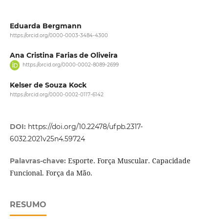
Eduarda Bergmann
https://orcid.org/0000-0003-3484-4300
Ana Cristina Farias de Oliveira
https://orcid.org/0000-0002-8089-2699
Kelser de Souza Kock
https://orcid.org/0000-0002-0117-6142
DOI:
https://doi.org/10.22478/ufpb.2317-
6032.2021v25n4.59724
Esporte. Força Muscular. Capacidade
Palavras-chave:
Funcional. Força da Mão.
RESUMO