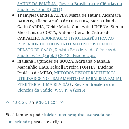
SAÚDE DA FAMÍLIA
,
Revista Brasileira de Ciências da
Saúde: v. 15 n. 3 (2011)
Thamyles Candeia ALVES, Maria de Fátima Alcântara
BARROS, Eliane Araújo de OLIVEIRA, Maria Claudia
Gatto CARDIA, Neide Maria Gomes de LUCENA, Stenio
Melo Lins da COSTA, Antonio Geraldo Cidrão de
CARVALHO,
ABORDAGEM FISIOTERAPÊUTICA AO
PORTADOR DE LÚPUS ERITEMATOSO SISTÊMICO:
RELATO DE CASO
,
Revista Brasileira de Ciências da
Saúde: v. 16: (Supl. 2) 2012 - Fisioterapia
Idaliana Fagundes de SOUZA, Adrilana Nathália
Maranhão DIAS, Fabieli Pereira FONTES, Luciana
Protásio de MELO,
MÉTODOS FISIOTERAPÊUTICOS
UTILIZADOS NO TRATAMENTO DA PARALISIA FACIAL
PERIFÉRICA: UMA REVISÃO
,
Revista Brasileira de
Ciências da Saúde: v. 19 n. 4 (2015)
<<
<
3
4
5
6
7
8
9
10
11
12
>
>>
Você também pode
iniciar uma pesquisa avançada por
similaridade
para este artigo.