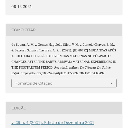
06-12-2021
COMO CITAR
de Souza, A. M. ., Gomes Napoleão Silva, V. M. ., Camelo Chaves, E. M.,
& Bezerra Saraiva Tavares, A. R. . (2021). [ID 60492] MUDANÇAS APÓS
A CHEGADA DO BEBÊ: EXPERIÊNCIAS MATERNAS NO PÓS-PARTO:
CHANGES AFTER THE BABY’S ARRIVAL: MATERNAL EXPERIENCES IN
THE POSTPARTUM PERIOD.
Revista Brasileira De Ciências Da Saúde
,
25
(4). https://doi.org/10.22478/ufpb.2317-6032.2021v25n4.60492
Fomatos de Citação
EDIÇÃO
v. 25 n. 4 (2021): Edição de Dezembro 2021