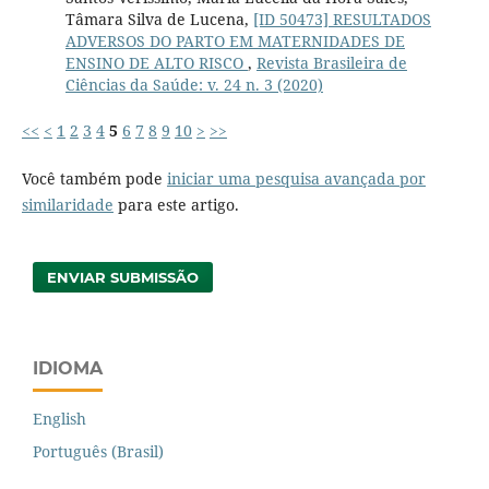
Tâmara Silva de Lucena,
[ID 50473] RESULTADOS
ADVERSOS DO PARTO EM MATERNIDADES DE
ENSINO DE ALTO RISCO
,
Revista Brasileira de
Ciências da Saúde: v. 24 n. 3 (2020)
<<
<
1
2
3
4
5
6
7
8
9
10
>
>>
Você também pode
iniciar uma pesquisa avançada por
similaridade
para este artigo.
ENVIAR SUBMISSÃO
IDIOMA
English
Português (Brasil)