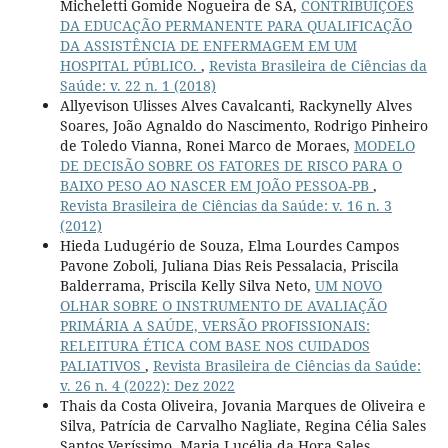
Micheletti Gomide Nogueira de SÁ,
CONTRIBUIÇÕES
DA EDUCAÇÃO PERMANENTE PARA QUALIFICAÇÃO
DA ASSISTÊNCIA DE ENFERMAGEM EM UM
HOSPITAL PÚBLICO.
,
Revista Brasileira de Ciências da
Saúde: v. 22 n. 1 (2018)
Allyevison Ulisses Alves Cavalcanti, Rackynelly Alves
Soares, João Agnaldo do Nascimento, Rodrigo Pinheiro
de Toledo Vianna, Ronei Marco de Moraes,
MODELO
DE DECISÃO SOBRE OS FATORES DE RISCO PARA O
BAIXO PESO AO NASCER EM JOÃO PESSOA-PB
,
Revista Brasileira de Ciências da Saúde: v. 16 n. 3
(2012)
Hieda Ludugério de Souza, Elma Lourdes Campos
Pavone Zoboli, Juliana Dias Reis Pessalacia, Priscila
Balderrama, Priscila Kelly Silva Neto,
UM NOVO
OLHAR SOBRE O INSTRUMENTO DE AVALIAÇÃO
PRIMÁRIA A SAÚDE, VERSÃO PROFISSIONAIS:
RELEITURA ÉTICA COM BASE NOS CUIDADOS
PALIATIVOS
,
Revista Brasileira de Ciências da Saúde:
v. 26 n. 4 (2022): Dez 2022
Thais da Costa Oliveira, Jovania Marques de Oliveira e
Silva, Patrícia de Carvalho Nagliate, Regina Célia Sales
Santos Veríssimo, Maria Lucélia da Hora Sales,