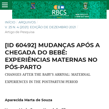
INÍCIO
/
ARQUIVOS
/
V. 25 N. 4 (2021): EDIÇÃO DE DEZEMBRO 2021
/
Artigo de Pesquisa
[ID 60492] MUDANÇAS APÓS A
CHEGADA DO BEBÊ:
EXPERIÊNCIAS MATERNAS NO
PÓS-PARTO
CHANGES AFTER THE BABY'S ARRIVAL: MATERNAL
EXPERIENCES IN THE POSTPARTUM PERIOD
Aparecida Marta de Souza