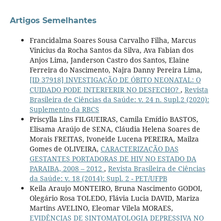
Artigos Semelhantes
Francidalma Soares Sousa Carvalho Filha, Marcus
Vinicius da Rocha Santos da Silva, Ava Fabian dos
Anjos Lima, Janderson Castro dos Santos, Elaine
Ferreira do Nascimento, Najra Danny Pereira Lima,
[ID 37918] INVESTIGAÇÃO DE ÓBITO NEONATAL: O
CUIDADO PODE INTERFERIR NO DESFECHO?
,
Revista
Brasileira de Ciências da Saúde: v. 24 n. Supl.2 (2020):
Suplemento da RBCS
Priscylla Lins FILGUEIRAS, Camila Emídio BASTOS,
Elisama Araújo de SENA, Cláudia Helena Soares de
Morais FREITAS, Ivoneide Lucena PEREIRA, Mailza
Gomes de OLIVEIRA,
CARACTERIZAÇÃO DAS
GESTANTES PORTADORAS DE HIV NO ESTADO DA
PARAIBA, 2008 – 2012
,
Revista Brasileira de Ciências
da Saúde: v. 18 (2014): Supl. 2 - PET/UFPB
Keila Araujo MONTEIRO, Bruna Nascimento GODOI,
Olegário Rosa TOLEDO, Flávia Lucia DAVID, Mariza
Martins AVELINO, Eleomar Vilela MORAES,
EVIDÊNCIAS DE SINTOMATOLOGIA DEPRESSIVA NO