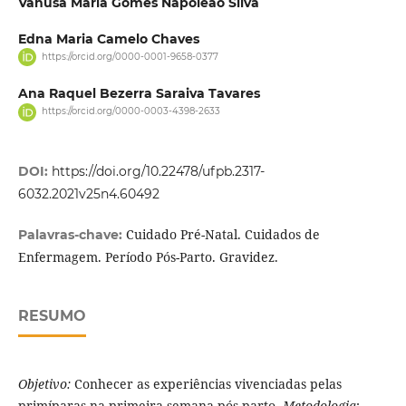
Vanusa Maria Gomes Napoleão Silva
Edna Maria Camelo Chaves
https://orcid.org/0000-0001-9658-0377
Ana Raquel Bezerra Saraiva Tavares
https://orcid.org/0000-0003-4398-2633
DOI:
https://doi.org/10.22478/ufpb.2317-
6032.2021v25n4.60492
Cuidado Pré-Natal. Cuidados de
Palavras-chave:
Enfermagem. Período Pós-Parto. Gravidez.
RESUMO
Objetivo:
Conhecer as experiências vivenciadas pelas
primíparas na primeira semana pós-parto.
Metodologia
: