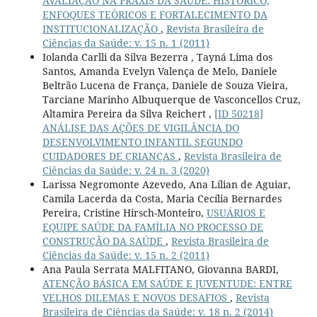
AVALIAÇÃO NA PRÁXIS DA SAÚDE: HISTÓRICO,
ENFOQUES TEÓRICOS E FORTALECIMENTO DA
INSTITUCIONALIZAÇÃO
,
Revista Brasileira de
Ciências da Saúde: v. 15 n. 1 (2011)
Iolanda Carlli da Silva Bezerra , Tayná Lima dos
Santos, Amanda Evelyn Valença de Melo, Daniele
Beltrão Lucena de França, Daniele de Souza Vieira,
Tarciane Marinho Albuquerque de Vasconcellos Cruz,
Altamira Pereira da Silva Reichert ,
[ID 50218]
ANÁLISE DAS AÇÕES DE VIGILÂNCIA DO
DESENVOLVIMENTO INFANTIL SEGUNDO
CUIDADORES DE CRIANÇAS
,
Revista Brasileira de
Ciências da Saúde: v. 24 n. 3 (2020)
Larissa Negromonte Azevedo, Ana Lílian de Aguiar,
Camila Lacerda da Costa, Maria Cecília Bernardes
Pereira, Cristine Hirsch-Monteiro,
USUÁRIOS E
EQUIPE SAÚDE DA FAMÍLIA NO PROCESSO DE
CONSTRUÇÃO DA SAÚDE
,
Revista Brasileira de
Ciências da Saúde: v. 15 n. 2 (2011)
Ana Paula Serrata MALFITANO, Giovanna BARDI,
ATENÇÃO BÁSICA EM SAÚDE E JUVENTUDE: ENTRE
VELHOS DILEMAS E NOVOS DESAFIOS
,
Revista
Brasileira de Ciências da Saúde: v. 18 n. 2 (2014)