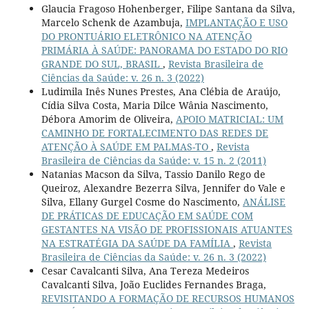
Glaucia Fragoso Hohenberger, Filipe Santana da Silva,
Marcelo Schenk de Azambuja,
IMPLANTAÇÃO E USO
DO PRONTUÁRIO ELETRÔNICO NA ATENÇÃO
PRIMÁRIA À SAÚDE: PANORAMA DO ESTADO DO RIO
GRANDE DO SUL, BRASIL
,
Revista Brasileira de
Ciências da Saúde: v. 26 n. 3 (2022)
Ludimila Inês Nunes Prestes, Ana Clébia de Araújo,
Cídia Silva Costa, Maria Dilce Wânia Nascimento,
Débora Amorim de Oliveira,
APOIO MATRICIAL: UM
CAMINHO DE FORTALECIMENTO DAS REDES DE
ATENÇÃO À SAÚDE EM PALMAS-TO
,
Revista
Brasileira de Ciências da Saúde: v. 15 n. 2 (2011)
Natanias Macson da Silva, Tassio Danilo Rego de
Queiroz, Alexandre Bezerra Silva, Jennifer do Vale e
Silva, Ellany Gurgel Cosme do Nascimento,
ANÁLISE
DE PRÁTICAS DE EDUCAÇÃO EM SAÚDE COM
GESTANTES NA VISÃO DE PROFISSIONAIS ATUANTES
NA ESTRATÉGIA DA SAÚDE DA FAMÍLIA
,
Revista
Brasileira de Ciências da Saúde: v. 26 n. 3 (2022)
Cesar Cavalcanti Silva, Ana Tereza Medeiros
Cavalcanti Silva, João Euclides Fernandes Braga,
REVISITANDO A FORMAÇÃO DE RECURSOS HUMANOS