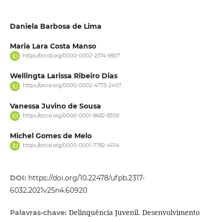
Daniela Barbosa de Lima
Maria Lara Costa Manso
https://orcid.org/0000-0002-2374-6927
Wellingta Larissa Ribeiro Dias
https://orcid.org/0000-0002-4773-2407
Vanessa Juvino de Sousa
https://orcid.org/0000-0001-8682-8359
Michel Gomes de Melo
https://orcid.org/0000-0001-7782-4014
DOI:
https://doi.org/10.22478/ufpb.2317-
6032.2021v25n4.60920
Delinquência Juvenil. Desenvolvimento
Palavras-chave: