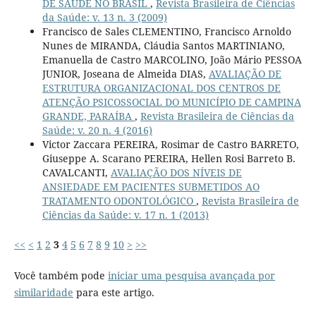
DE SAÚDE NO BRASIL
,
Revista Brasileira de Ciências
da Saúde: v. 13 n. 3 (2009)
Francisco de Sales CLEMENTINO, Francisco Arnoldo
Nunes de MIRANDA, Cláudia Santos MARTINIANO,
Emanuella de Castro MARCOLINO, João Mário PESSOA
JUNIOR, Joseana de Almeida DIAS,
AVALIAÇÃO DE
ESTRUTURA ORGANIZACIONAL DOS CENTROS DE
ATENÇÃO PSICOSSOCIAL DO MUNICÍPIO DE CAMPINA
GRANDE, PARAÍBA
,
Revista Brasileira de Ciências da
Saúde: v. 20 n. 4 (2016)
Victor Zaccara PEREIRA, Rosimar de Castro BARRETO,
Giuseppe A. Scarano PEREIRA, Hellen Rosi Barreto B.
CAVALCANTI,
AVALIAÇÃO DOS NÍVEIS DE
ANSIEDADE EM PACIENTES SUBMETIDOS AO
TRATAMENTO ODONTOLÓGICO
,
Revista Brasileira de
Ciências da Saúde: v. 17 n. 1 (2013)
<<
<
1
2
3
4
5
6
7
8
9
10
>
>>
Você também pode
iniciar uma pesquisa avançada por
similaridade
para este artigo.