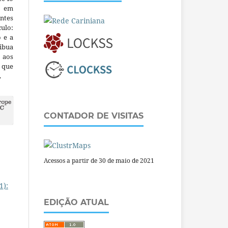
m em
ntes
culo:
o e a
ibua
 aos
a que
.
CONTADOR DE VISITAS
Acessos a partir de 30 de maio de 2021
1):
EDIÇÃO ATUAL