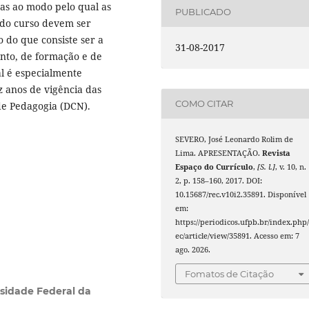
as ao modo pelo qual as
PUBLICADO
r do curso devem ser
 do que consiste ser a
31-08-2017
to, de formação e de
al é especialmente
 anos de vigência das
COMO CITAR
 de Pedagogia (DCN).
SEVERO, José Leonardo Rolim de
Lima. APRESENTAÇÃO.
Revista
Espaço do Currículo
,
[S. l.]
, v. 10, n.
2, p. 158–160, 2017. DOI:
10.15687/rec.v10i2.35891. Disponível
em:
https://periodicos.ufpb.br/index.php/
ec/article/view/35891. Acesso em: 7
ago. 2026.
Fomatos de Citação
sidade Federal da