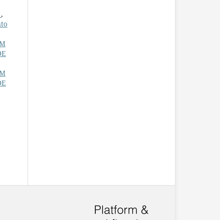
O
,
nto
UM
DE
UM
DE