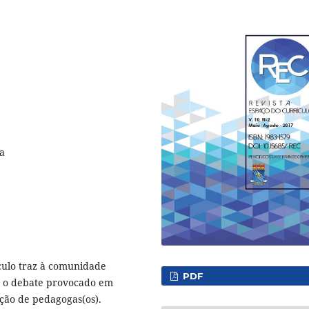
a
culo traz à comunidade
PDF
m o debate provocado em
ação de pedagogas(os).