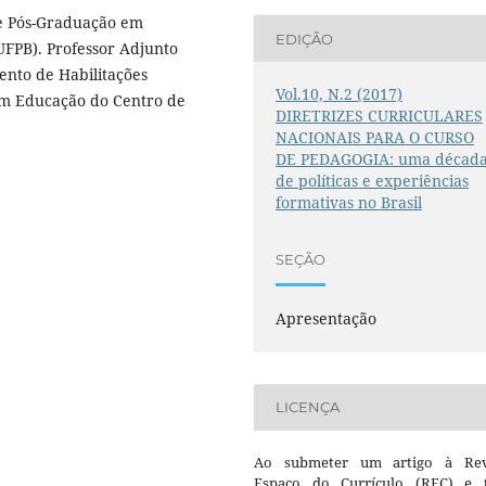
e Pós-Graduação em
EDIÇÃO
UFPB). Professor Adjunto
nto de Habilitações
Vol.10, N.2 (2017)
em Educação do Centro de
DIRETRIZES CURRICULARES
NACIONAIS PARA O CURSO
DE PEDAGOGIA: uma décad
de políticas e experiências
formativas no Brasil
SEÇÃO
Apresentação
LICENÇA
Ao submeter um artigo à Rev
Espaço do Currículo (REC) e t