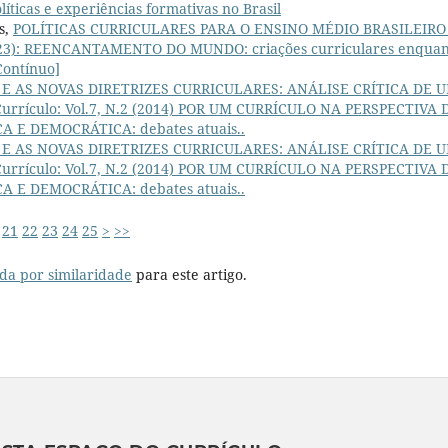
icas e experiências formativas no Brasil
s,
POLÍTICAS CURRICULARES PARA O ENSINO MÉDIO BRASILEIR
 (2023): REENCANTAMENTO DO MUNDO: criações curriculares enqua
Contínuo]
E AS NOVAS DIRETRIZES CURRICULARES: ANÁLISE CRÍTICA DE 
 Currículo: Vol.7, N.2 (2014) POR UM CURRÍCULO NA PERSPECTIVA 
E DEMOCRÁTICA: debates atuais..
E AS NOVAS DIRETRIZES CURRICULARES: ANÁLISE CRÍTICA DE 
 Currículo: Vol.7, N.2 (2014) POR UM CURRÍCULO NA PERSPECTIVA 
E DEMOCRÁTICA: debates atuais..
21
22
23
24
25
>
>>
da por similaridade
para este artigo.