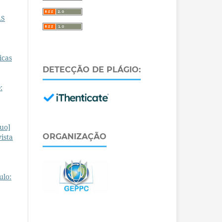
AS
icas
DETECÇÃO DE PLÁGIO:
:
uo]
ORGANIZAÇÃO
ista
ulo: