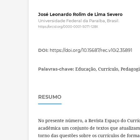
José Leonardo Rolim de Lima Severo
Universidade Federal da Paraíba, Brasil.
https://orcid.org/0000-0001-5071-128X
DOI:
https://doi.org/10.15687/rec.v10i2.35891
Educação, Currículo, Pedagogi
Palavras-chave:
RESUMO
No presente número, a Revista Espaço do Currí
acadêmica um conjunto de textos que atualiza
torno das questões sobre os currículos de form