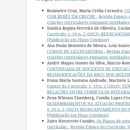
Rosimeire Cruz, Maria Crélia Carneiro,
CO
COM BEBÊS EM CRECHE
,
Revista Espaço
criações curriculares enquanto novidades
Sandra Regina Ferreira de Oliveira, Luci
Currículo: v. 16 n. 2 (2023): REENCANTA
[Publicação em Fluxo Contínuo]
Ana Paula Monteiro de Moura, Leia Soare
CURSOS DE LICENCIATURAS
,
Revista Es
criações curriculares enquanto novidades
André Magno Gomes da Silva, Marcio Rome
CONTINUADA DE DOCENTES DE EDUCAÇÃ
RESSIGNIFICAÇÕES DA BNCC NOS MÚLTIP
Ivana Maria Santana Andrade, Marizete L
Espaço do Currículo: v. 19 n. 2 (2026)
RELAÇÕES ENTRE CURRÍCULOS INTEGRA
Zena Winona Eisenberg, Camila Lopes Cr
DESDOBRAMENTOS NA ATUAÇÃO PROFISS
v. 16 n. 2 (2023): REENCANTAMENTO DO M
[Publicação em Fluxo Contínuo]
Zaira Navarrete-Cazales,
Os Planos de est
curricular
,
Revista Espaço do Currículo