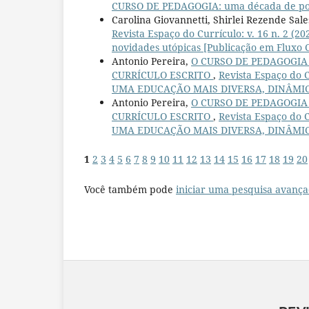
CURSO DE PEDAGOGIA: uma década de polít
Carolina Giovannetti, Shirlei Rezende Sale
Revista Espaço do Currículo: v. 16 n. 2
novidades utópicas [Publicação em Fluxo 
Antonio Pereira,
O CURSO DE PEDAGOGIA 
CURRÍCULO ESCRITO
,
Revista Espaço do
UMA EDUCAÇÃO MAIS DIVERSA, DINÂMICA 
Antonio Pereira,
O CURSO DE PEDAGOGIA 
CURRÍCULO ESCRITO
,
Revista Espaço do
UMA EDUCAÇÃO MAIS DIVERSA, DINÂMICA 
1
2
3
4
5
6
7
8
9
10
11
12
13
14
15
16
17
18
19
20
Você também pode
iniciar uma pesquisa avança