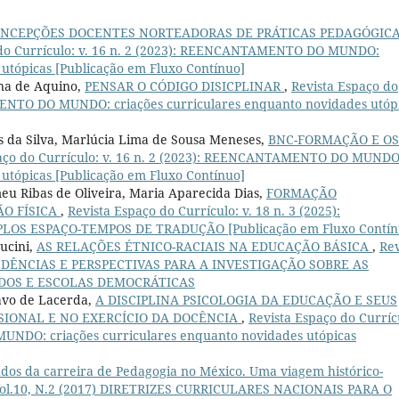
NCEPÇÕES DOCENTES NORTEADORAS DE PRÁTICAS PEDAGÓGIC
 do Currículo: v. 16 n. 2 (2023): REENCANTAMENTO DO MUNDO:
 utópicas [Publicação em Fluxo Contínuo]
ana de Aquino,
PENSAR O CÓDIGO DISICPLINAR
,
Revista Espaço do
MENTO DO MUNDO: criações curriculares enquanto novidades utóp
s da Silva, Marlúcia Lima de Sousa Meneses,
BNC-FORMAÇÃO E OS
paço do Currículo: v. 16 n. 2 (2023): REENCANTAMENTO DO MUNDO
 utópicas [Publicação em Fluxo Contínuo]
u Ribas de Oliveira, Maria Aparecida Dias,
FORMAÇÃO
O FÍSICA
,
Revista Espaço do Currículo: v. 18 n. 3 (2025):
LOS ESPAÇO-TEMPOS DE TRADUÇÃO [Publicação em Fluxo Contín
ucini,
AS RELAÇÕES ÉTNICO-RACIAIS NA EDUCAÇÃO BÁSICA
,
Rev
: TENDÊNCIAS E PERSPECTIVAS PARA A INVESTIGAÇÃO SOBRE AS
DOS E ESCOLAS DEMOCRÁTICAS
avo de Lacerda,
A DISCIPLINA PSICOLOGIA DA EDUCAÇÃO E SEUS
IONAL E NO EXERCÍCIO DA DOCÊNCIA
,
Revista Espaço do Curríc
UNDO: criações curriculares enquanto novidades utópicas
udos da carreira de Pedagogia no México. Uma viagem histórico-
: Vol.10, N.2 (2017) DIRETRIZES CURRICULARES NACIONAIS PARA O