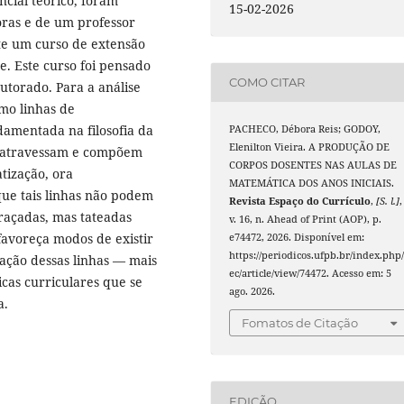
ncial teórico, foram
15-02-2026
oras e de um professor
te um curso de extensão
e. Este curso foi pensado
COMO CITAR
utorado. Para a análise
mo linhas de
amentada na filosofia da
PACHECO, Débora Reis; GODOY,
Elenilton Vieira. A PRODUÇÃO DE
s atravessam e compõem
CORPOS DOSENTES NAS AULAS DE
tização, ora
MATEMÁTICA DOS ANOS INICIAIS.
que tais linhas não podem
Revista Espaço do Currículo
,
[S. l.]
,
açadas, mas tateadas
v. 16, n. Ahead of Print (AOP), p.
avoreça modos de existir
e74472, 2026. Disponível em:
https://periodicos.ufpb.br/index.php/
ação dessas linhas — mais
ec/article/view/74472. Acesso em: 5
cas curriculares que se
ago. 2026.
a.
Fomatos de Citação
EDIÇÃO