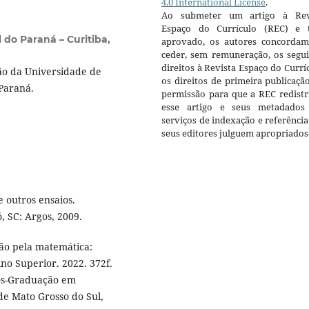
4.0 International License
.
Ao submeter um artigo à Rev
Espaço do Currículo (REC) e t
 do Paraná – Curitiba,
aprovado, os autores concorda
ceder, sem remuneração, os segui
direitos à Revista Espaço do Currí
o da Universidade de
os direitos de primeira publicaçã
Paraná.
permissão para que a REC redistr
esse artigo e seus metadados
serviços de indexação e referênci
seus editores julguem apropriados
 outros ensaios.
, SC: Argos, 2009.
ão pela matemática:
no Superior. 2022. 372f.
ós-Graduação em
e Mato Grosso do Sul,