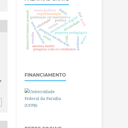
diário
teoria política
desenvolvimento pessoal
ffsd
experimentação
enculturação digital
graduação em matemática
tpack
alteridade
poética
diversidade
teoria curricular
escrita
pesquisa em educação
proposta pedagógica
resenha
aluno.
aporia
vida
professor
antonia darder
pesquisa com os cotidianos
FINANCIAMENTO
r