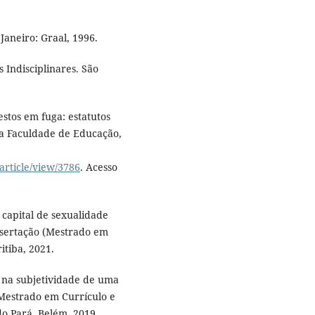
Janeiro: Graal, 1996.
 Indisciplinares. São
stos em fuga: estatutos
da Faculdade de Educação,
article/view/3786
. Acesso
capital de sexualidade
issertação (Mestrado em
itiba, 2021.
s na subjetividade de uma
 (Mestrado em Currículo e
do Pará, Belém, 2019.