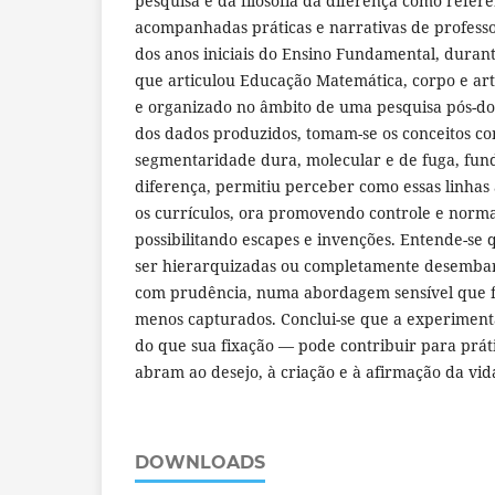
pesquisa e da filosofia da diferença como refere
acompanhadas práticas e narrativas de profess
dos anos iniciais do Ensino Fundamental, duran
que articulou Educação Matemática, corpo e art
e organizado no âmbito de uma pesquisa pós-do
dos dados produzidos, tomam-se os conceitos co
segmentaridade dura, molecular e de fuga, fund
diferença, permitiu perceber como essas linha
os currículos, ora promovendo controle e norma
possibilitando escapes e invenções. Entende-se 
ser hierarquizadas ou completamente desembar
com prudência, numa abordagem sensível que f
menos capturados. Conclui-se que a experiment
do que sua fixação — pode contribuir para práti
abram ao desejo, à criação e à afirmação da vid
DOWNLOADS