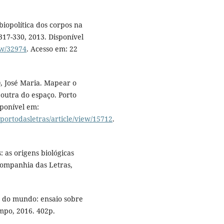
iopolítica dos corpos na
 317-330, 2013. Disponível
iew/32974
. Acesso em: 22
 José Maria. Mapear o
 outra do espaço. Porto
isponível em:
/portodasletras/article/view/15712
.
 as origens biológicas
 Companhia das Letras,
o do mundo: ensaio sobre
empo, 2016. 402p.