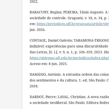
2022.
BARACUHY, Regina; PEREIRA, Tânia Augusto. A b
sociedade de controle. Gragoatá, v. 18, n. 34, p.
em:
https://periodicos.uff.br/gragoata/article/v
jan. 2026.
CONTAGE, Daniel Gaivota; TARAMONA-TRIGOSO,
indizível: experiências para uma discursividade
Das Letras, [S. l.], v. 9, n. 1, p. 336–359, 2023. D
https://sistemas.uft.edu.br/periodicos/index.php
Acesso em: 8 jun. 2025.
DAMÁSIO, António. A estranha ordem das coisas:
dos sentimentos e da cultura. 1. ed. São Paulo:
2018.
DARDOT, Pierre; LAVAL, Christian. A nova razã
a sociedade neoliberal. São Paulo: Editora Boit