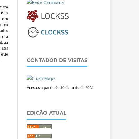
ista
ê-lo
m em
ntes
culo:
o e a
ibua
 aos
a que
.
CONTADOR DE VISITAS
Acessos a partir de 30 de maio de 2021
EDIÇÃO ATUAL