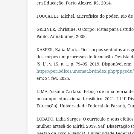
em Educação, Porto Alegre, RS, 2014.
FOUCAULT, Michel. Microfísica do poder. Rio de 
GREINER, Christine. O Corpo: Pistas para Estudos
Paulo: Annablume, 2005.
KASPER, Kátia Maria. Dos corpos sentados aos ge
dos corpos em processos de formação. Revista 
[S. l.], v. 15, n. 1, p. 79–95, 2019. Disponível em:
https://periodicos.unemat.br/index.php/ppgedu/
em: 24 fev. 2025.
LIMA, Yasmin Cartaxo. Esboço de uma teoria de 
no campo educacional brasileiro. 2021. 114f. D
Educação). Universidade Federal do Paraná, Cur
LOBATO, Lidia Sarges. O currículo e seus efeito
mulher artesã do Miriti. 2019. 94f. Dissertação
Gestão da Escola Básica). Universidade Federal 