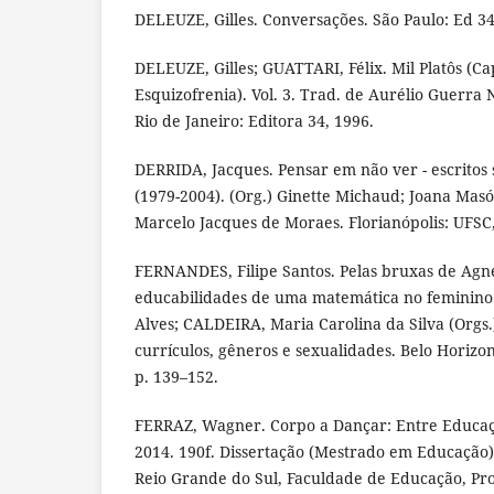
DELEUZE, Gilles. Conversações. São Paulo: Ed 34
DELEUZE, Gilles; GUATTARI, Félix. Mil Platôs (Ca
Esquizofrenia). Vol. 3. Trad. de Aurélio Guerra N
Rio de Janeiro: Editora 34, 1996.
DERRIDA, Jacques. Pensar em não ver - escritos s
(1979-2004). (Org.) Ginette Michaud; Joana Masó;
Marcelo Jacques de Moraes. Florianópolis: UFSC
FERNANDES, Filipe Santos. Pelas bruxas de Agne
educabilidades de uma matemática no feminino.
Alves; CALDEIRA, Maria Carolina da Silva (Orgs.
currículos, gêneros e sexualidades. Belo Horizo
p. 139–152.
FERRAZ, Wagner. Corpo a Dançar: Entre Educaç
2014. 190f. Dissertação (Mestrado em Educação)
Reio Grande do Sul, Faculdade de Educação, P