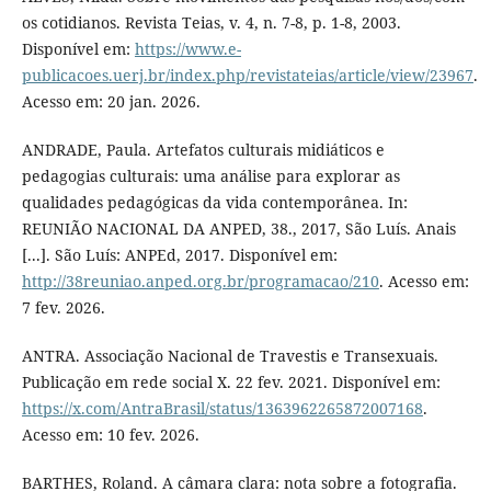
os cotidianos. Revista Teias, v. 4, n. 7-8, p. 1-8, 2003.
Disponível em:
https://www.e-
publicacoes.uerj.br/index.php/revistateias/article/view/23967
.
Acesso em: 20 jan. 2026.
ANDRADE, Paula. Artefatos culturais midiáticos e
pedagogias culturais: uma análise para explorar as
qualidades pedagógicas da vida contemporânea. In:
REUNIÃO NACIONAL DA ANPED, 38., 2017, São Luís. Anais
[...]. São Luís: ANPEd, 2017. Disponível em:
http://38reuniao.anped.org.br/programacao/210
. Acesso em:
7 fev. 2026.
ANTRA. Associação Nacional de Travestis e Transexuais.
Publicação em rede social X. 22 fev. 2021. Disponível em:
https://x.com/AntraBrasil/status/1363962265872007168
.
Acesso em: 10 fev. 2026.
BARTHES, Roland. A câmara clara: nota sobre a fotografia.