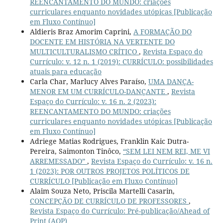
REENCANTAMENTO DO MUNDO: criações
curriculares enquanto novidades utópicas [Publicação
em Fluxo Contínuo]
Aldieris Braz Amorim Caprini,
A FORMAÇÃO DO
DOCENTE EM HISTÓRIA NA VERTENTE DO
MULTICULTURALISMO CRÍTICO
,
Revista Espaço do
Currículo: v. 12 n. 1 (2019): CURRÍCULO: possibilidades
atuais para educação
Carla Char, Marlucy Alves Paraíso,
UMA DANÇA-
MENOR EM UM CURRÍCULO-DANÇANTE
,
Revista
Espaço do Currículo: v. 16 n. 2 (2023):
REENCANTAMENTO DO MUNDO: criações
curriculares enquanto novidades utópicas [Publicação
em Fluxo Contínuo]
Adriege Matias Rodrigues, Franklin Kaic Dutra-
Pereira, Saimonton Tinôco,
“SEM LEI NEM REI, ME VI
ARREMESSADO”
,
Revista Espaço do Currículo: v. 16 n.
1 (2023): POR OUTROS PROJETOS POLÍTICOS DE
CURRÍCULO [Publicação em Fluxo Contínuo]
Alaim Souza Neto, Priscila Martelli Casarin,
CONCEPÇÃO DE CURRÍCULO DE PROFESSORES
,
Revista Espaço do Currículo: Pré-publicação/Ahead of
Print (AOP)