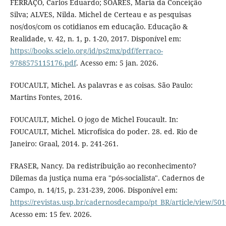
FERRAÇO, Carlos Eduardo; SOARES, Maria da Conceição
Silva; ALVES, Nilda. Michel de Certeau e as pesquisas
nos/dos/com os cotidianos em educação. Educação &
Realidade, v. 42, n. 1, p. 1-20, 2017. Disponível em:
https://books.scielo.org/id/ps2mx/pdf/ferraco-
9788575115176.pdf
. Acesso em: 5 jan. 2026.
FOUCAULT, Michel. As palavras e as coisas. São Paulo:
Martins Fontes, 2016.
FOUCAULT, Michel. O jogo de Michel Foucault. In:
FOUCAULT, Michel. Microfísica do poder. 28. ed. Rio de
Janeiro: Graal, 2014. p. 241-261.
FRASER, Nancy. Da redistribuição ao reconhecimento?
Dilemas da justiça numa era "pós-socialista". Cadernos de
Campo, n. 14/15, p. 231-239, 2006. Disponível em:
https://revistas.usp.br/cadernosdecampo/pt_BR/article/view/50
Acesso em: 15 fev. 2026.