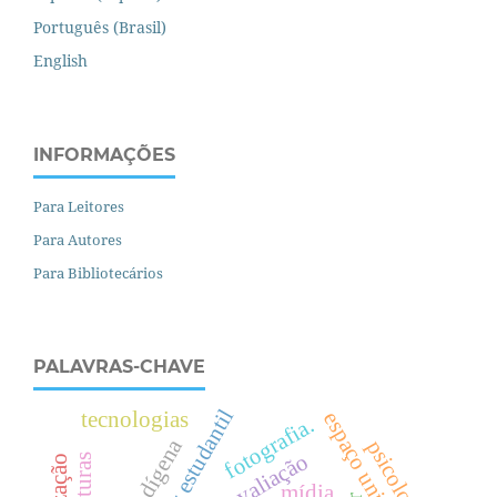
Português (Brasil)
English
INFORMAÇÕES
Para Leitores
Para Autores
Para Bibliotecários
PALAVRAS-CHAVE
voz estudantil
tecnologias
espaço universitário
fotografia.
psicologia
mídia