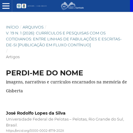
INÍCIO
/
ARQUIVOS
/
V. 19 N. 1 (2026): CURRÍCULOS E PESQUISAS COM OS
COTIDIANOS: ENTRE LINHAS DE FABULAÇÕES E ESCRITAS-
DE-SI [PUBLICAÇÃO EM FLUXO CONTÍNUO]
/
Artigos
PERDI-ME DO NOME
imagens, narrativas e currículos encarnados na memória de
Gisberta
José Rodolfo Lopes da Silva
Universidade Federal de Pelotas – Pelotas, Rio Grande do Sul,
Brasil.
https://orcid.org/0000-0002-8719-202X