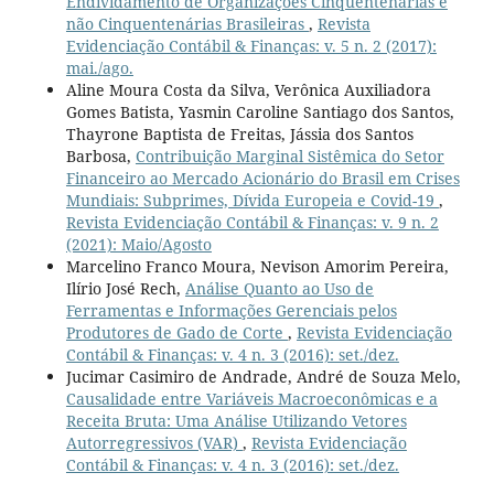
Endividamento de Organizações Cinquentenárias e
não Cinquentenárias Brasileiras
,
Revista
Evidenciação Contábil & Finanças: v. 5 n. 2 (2017):
mai./ago.
Aline Moura Costa da Silva, Verônica Auxiliadora
Gomes Batista, Yasmin Caroline Santiago dos Santos,
Thayrone Baptista de Freitas, Jássia dos Santos
Barbosa,
Contribuição Marginal Sistêmica do Setor
Financeiro ao Mercado Acionário do Brasil em Crises
Mundiais: Subprimes, Dívida Europeia e Covid-19
,
Revista Evidenciação Contábil & Finanças: v. 9 n. 2
(2021): Maio/Agosto
Marcelino Franco Moura, Nevison Amorim Pereira,
Ilírio José Rech,
Análise Quanto ao Uso de
Ferramentas e Informações Gerenciais pelos
Produtores de Gado de Corte
,
Revista Evidenciação
Contábil & Finanças: v. 4 n. 3 (2016): set./dez.
Jucimar Casimiro de Andrade, André de Souza Melo,
Causalidade entre Variáveis Macroeconômicas e a
Receita Bruta: Uma Análise Utilizando Vetores
Autorregressivos (VAR)
,
Revista Evidenciação
Contábil & Finanças: v. 4 n. 3 (2016): set./dez.