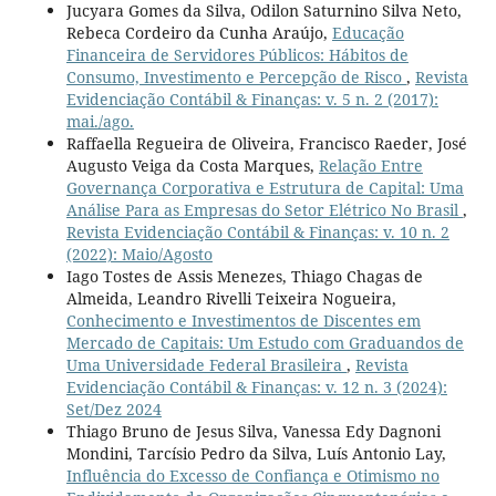
Jucyara Gomes da Silva, Odilon Saturnino Silva Neto,
Rebeca Cordeiro da Cunha Araújo,
Educação
Financeira de Servidores Públicos: Hábitos de
Consumo, Investimento e Percepção de Risco
,
Revista
Evidenciação Contábil & Finanças: v. 5 n. 2 (2017):
mai./ago.
Raffaella Regueira de Oliveira, Francisco Raeder, José
Augusto Veiga da Costa Marques,
Relação Entre
Governança Corporativa e Estrutura de Capital: Uma
Análise Para as Empresas do Setor Elétrico No Brasil
,
Revista Evidenciação Contábil & Finanças: v. 10 n. 2
(2022): Maio/Agosto
Iago Tostes de Assis Menezes, Thiago Chagas de
Almeida, Leandro Rivelli Teixeira Nogueira,
Conhecimento e Investimentos de Discentes em
Mercado de Capitais: Um Estudo com Graduandos de
Uma Universidade Federal Brasileira
,
Revista
Evidenciação Contábil & Finanças: v. 12 n. 3 (2024):
Set/Dez 2024
Thiago Bruno de Jesus Silva, Vanessa Edy Dagnoni
Mondini, Tarcísio Pedro da Silva, Luís Antonio Lay,
Influência do Excesso de Confiança e Otimismo no