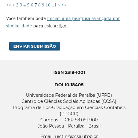
<<
<
2
3
4
5
6
7
8
9
10
11
>
>>
Você também pode
iniciar uma pesquisa avançada por
similaridade
para este artigo.
ENVIAR SUBMISSÃO
ISSN 2318-1001
DOI 10.18405
Universidade Federal da Paraíba (UFPB)
Centro de Ciências Sociais Aplicadas (CCSA)
Programa de Pós-Graduação em Ciências Contábeis
(PPGCC)
Campus I - CEP 58.051-900
João Pessoa - Paraíba - Brasil
Email: recfin@ccsa.ufpb.br