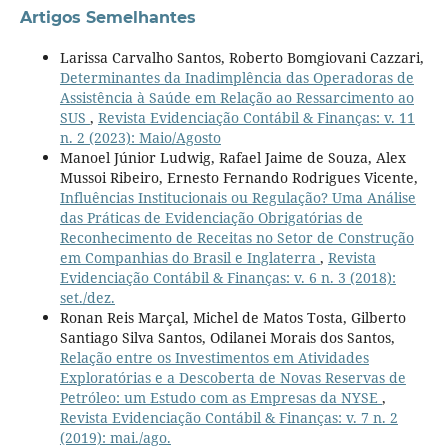
Artigos Semelhantes
Larissa Carvalho Santos, Roberto Bomgiovani Cazzari,
Determinantes da Inadimplência das Operadoras de
Assistência à Saúde em Relação ao Ressarcimento ao
SUS
,
Revista Evidenciação Contábil & Finanças: v. 11
n. 2 (2023): Maio/Agosto
Manoel Júnior Ludwig, Rafael Jaime de Souza, Alex
Mussoi Ribeiro, Ernesto Fernando Rodrigues Vicente,
Influências Institucionais ou Regulação? Uma Análise
das Práticas de Evidenciação Obrigatórias de
Reconhecimento de Receitas no Setor de Construção
em Companhias do Brasil e Inglaterra
,
Revista
Evidenciação Contábil & Finanças: v. 6 n. 3 (2018):
set./dez.
Ronan Reis Marçal, Michel de Matos Tosta, Gilberto
Santiago Silva Santos, Odilanei Morais dos Santos,
Relação entre os Investimentos em Atividades
Exploratórias e a Descoberta de Novas Reservas de
Petróleo: um Estudo com as Empresas da NYSE
,
Revista Evidenciação Contábil & Finanças: v. 7 n. 2
(2019): mai./ago.