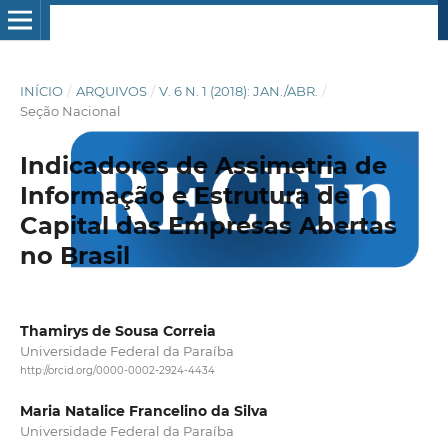
INÍCIO
/
ARQUIVOS
/
V. 6 N. 1 (2018): JAN./ABR.
/
Seção Nacional
Indicadores de Assimetria de
Informação e Estrutura de
Capital das Empresas Abertas
no Brasil
Thamirys de Sousa Correia
Universidade Federal da Paraíba
http://orcid.org/0000-0002-2924-4434
Maria Natalice Francelino da Silva
Universidade Federal da Paraíba