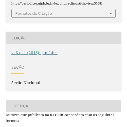
https://periodicos.ufpb.br/index.php/recfin/article/view/35681
Fomatos de Citação
EDIÇÃO
v. 6 n. 1 (2018): jan./abr.
SEÇÃO
Seção Nacional
LICENÇA
Autores que publicam na
RECFin
concordam com os seguintes
termos: