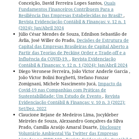
Conceição, David Ferreira Lopes Santos,
Quais
Fundamentos Financeiros Contribuem Para a
Resiliência Das Empresas Estabelecidas no Brasil?
,
Revista Evidenciação Contábil & Finanças: v. 12 n. 1
(2024): Jan/Abril 2024
Júlio César Mendes de Souza, Ednilson Sebastião de
Ávlia, José Willer do Prado,
Decisões de Estrutura de
Capital das Empresas Brasileiras de Capital Aberto a
Partir das Teorias de Pecking Order e Trade-off e a
Influência da COVID-19.
,
Revista Evidenciação
Contábil & Finanças: v. 12 n. 1 (2024): Jan/Abril 2024
Diego Veronese Ferreira, João Victor Anderle Garcia ,
João Victor Bolini Borghetti, Stefano Fonzar
Zomignani, Michele Nascimento Jucá,
Impacto da
Covid-19 nas Companhias com Práticas de
Sustentabilidade: Um Estudo de Evento
,
Revista
Evidenciação Contábil & Finanças: v. 10 n. 3 (2022):
Set/Dez. 2022
Claucione Rejane de Medeiros Lima, Jocykleber
Meireles de Souza, Alexsandro Gonçalves da Silva
Prado, Camilla Araújo Amaral Duarte,
Disclosure
Voluntário Ambiental Via Twitter das Empresas