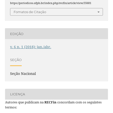
https://periodicos.ufpb.br/index.php/recfin/article/view/35681
Fomatos de Citação
EDIÇÃO
v. 6 n. 1 (2018): jan./abr.
SEÇÃO
Seção Nacional
LICENÇA
Autores que publicam na
RECFin
concordam com os seguintes
termos: