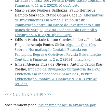
Listadas no IBRX-100
,
Revista Evidenciação Contábil &
Finanças: v. 11 n. 2 (2023): Maio/Agosto
Mario Sergio Pugliese Balthazar, Paulo Henrique
Hemoto Morgado, Otávio Gomes Cabello,
Alternativas
de Investimentos em Renda Fixa no Brasil:
Comparação entre um Banco de Investimento e um
Banco de Varejo
,
Revista Evidenciação Contábil &
Finanças: v. 6 n. 2 (2018): mai./ago.
Edilson Paulo, Luiz Nelson Guedes de Carvalho, Luiz
Felipe de Araújo Pontes Girão,
Algumas Questões
Sobre a Normatização Contábil Baseada em
Princípios, Regras e Objetivos
,
Revista Evidenciação
Contábil & Finanças: v. 2 n. 2 (2014): maio/ago.
Ismael Alencar Fiuza de Oliveira, Antônio Carlos Dias
Coelho,
Impacto da Divulgação Obrigatória da DVA:
Evidência em Indicadores Financeiros
,
Revista
Evidenciação Contábil & Finanças: v. 2 n. 3 (2014):
set./dez.
<<
<
1
2
3
4
5
6
7
8
9
10
>
>>
Você também pode
iniciar uma pesquisa avançada por