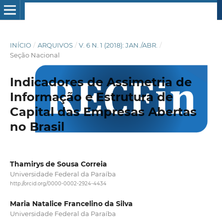
INÍCIO
/
ARQUIVOS
/
V. 6 N. 1 (2018): JAN./ABR.
/
Seção Nacional
Indicadores de Assimetria de
Informação e Estrutura de
Capital das Empresas Abertas
no Brasil
Thamirys de Sousa Correia
Universidade Federal da Paraíba
http://orcid.org/0000-0002-2924-4434
Maria Natalice Francelino da Silva
Universidade Federal da Paraíba