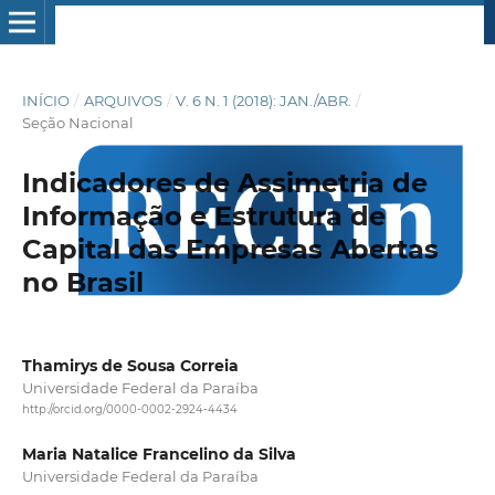
INÍCIO
/
ARQUIVOS
/
V. 6 N. 1 (2018): JAN./ABR.
/
Seção Nacional
Indicadores de Assimetria de
Informação e Estrutura de
Capital das Empresas Abertas
no Brasil
Thamirys de Sousa Correia
Universidade Federal da Paraíba
http://orcid.org/0000-0002-2924-4434
Maria Natalice Francelino da Silva
Universidade Federal da Paraíba