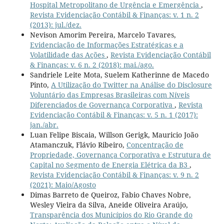
Hospital Metropolitano de Urgência e Emergência
,
Revista Evidenciação Contábil & Finanças: v. 1 n. 2
(2013): jul./dez.
Nevison Amorim Pereira, Marcelo Tavares,
Evidenciação de Informações Estratégicas e a
Volatilidade das Ações
,
Revista Evidenciação Contábil
& Finanças: v. 6 n. 2 (2018): mai./ago.
Sandriele Leite Mota, Suelem Katherinne de Macedo
Pinto,
A Utilização do Twitter na Análise do Disclosure
Voluntário das Empresas Brasileiras com Níveis
Diferenciados de Governança Corporativa
,
Revista
Evidenciação Contábil & Finanças: v. 5 n. 1 (2017):
jan./abr.
Luan Felipe Biscaia, Willson Gerigk, Mauricio João
Atamanczuk, Flávio Ribeiro,
Concentração de
Propriedade, Governança Corporativa e Estrutura de
Capital no Segmento de Energia Elétrica da B3
,
Revista Evidenciação Contábil & Finanças: v. 9 n. 2
(2021): Maio/Agosto
Dimas Barreto de Queiroz, Fabio Chaves Nobre,
Wesley Vieira da Silva, Aneide Oliveira Araújo,
Transparência dos Municípios do Rio Grande do