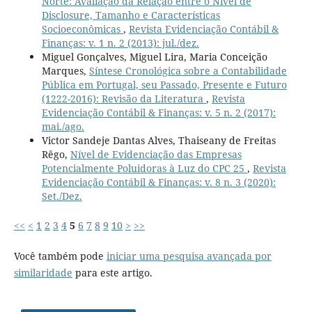
Norte: Avaliação da Relação entre o Nível de
Disclosure, Tamanho e Características
Socioeconômicas
,
Revista Evidenciação Contábil &
Finanças: v. 1 n. 2 (2013): jul./dez.
Miguel Gonçalves, Miguel Lira, Maria Conceição
Marques,
Síntese Cronológica sobre a Contabilidade
Pública em Portugal, seu Passado, Presente e Futuro
(1222-2016): Revisão da Literatura
,
Revista
Evidenciação Contábil & Finanças: v. 5 n. 2 (2017):
mai./ago.
Victor Sandeje Dantas Alves, Thaiseany de Freitas
Rêgo,
Nível de Evidenciação das Empresas
Potencialmente Poluidoras à Luz do CPC 25
,
Revista
Evidenciação Contábil & Finanças: v. 8 n. 3 (2020):
Set./Dez.
<<
<
1
2
3
4
5
6
7
8
9
10
>
>>
Você também pode
iniciar uma pesquisa avançada por
similaridade
para este artigo.