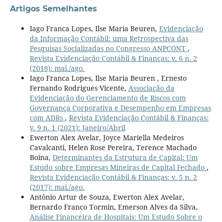
Artigos Semelhantes
Iago Franca Lopes, Ilse Maria Beuren,
Evidenciação
da Informação Contábil: uma Retrospectiva das
Pesquisas Socializadas no Congresso ANPCONT
,
Revista Evidenciação Contábil & Finanças: v. 6 n. 2
(2018): mai./ago.
Iago Franca Lopes, Ilse Maria Beuren , Ernesto
Fernando Rodrigues Vicente,
Associação da
Evidenciação do Gerenciamento de Riscos com
Governança Corporativa e Desempenho em Empresas
com ADRs
,
Revista Evidenciação Contábil & Finanças:
v. 9 n. 1 (2021): Janeiro/Abril
Ewerton Alex Avelar, Joyce Mariella Medeiros
Cavalcanti, Helen Rose Pereira, Terence Machado
Boina,
Determinantes da Estrutura de Capital: Um
Estudo sobre Empresas Mineiras de Capital Fechado
,
Revista Evidenciação Contábil & Finanças: v. 5 n. 2
(2017): mai./ago.
Antônio Artur de Souza, Ewerton Alex Avelar,
Bernardo Franco Tormin, Emerson Alves da Silva,
Análise Financeira de Hospitais: Um Estudo Sobre o