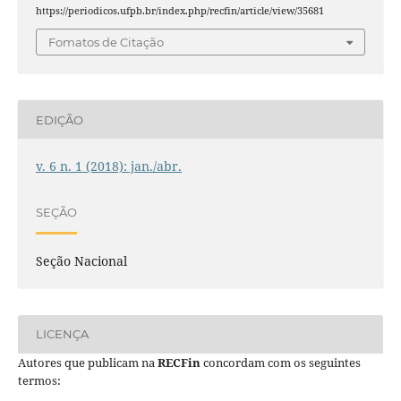
https://periodicos.ufpb.br/index.php/recfin/article/view/35681
Fomatos de Citação
EDIÇÃO
v. 6 n. 1 (2018): jan./abr.
SEÇÃO
Seção Nacional
LICENÇA
Autores que publicam na
RECFin
concordam com os seguintes
termos: