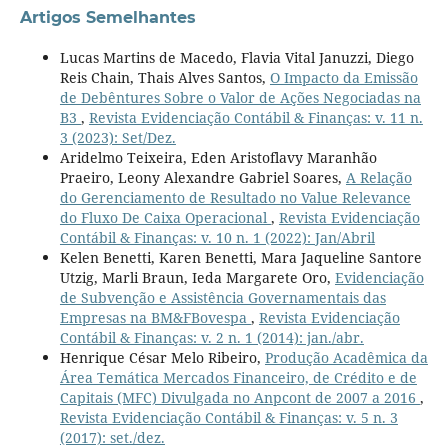
Artigos Semelhantes
Lucas Martins de Macedo, Flavia Vital Januzzi, Diego
Reis Chain, Thais Alves Santos,
O Impacto da Emissão
de Debêntures Sobre o Valor de Ações Negociadas na
B3
,
Revista Evidenciação Contábil & Finanças: v. 11 n.
3 (2023): Set/Dez.
Aridelmo Teixeira, Eden Aristoflavy Maranhão
Praeiro, Leony Alexandre Gabriel Soares,
A Relação
do Gerenciamento de Resultado no Value Relevance
do Fluxo De Caixa Operacional
,
Revista Evidenciação
Contábil & Finanças: v. 10 n. 1 (2022): Jan/Abril
Kelen Benetti, Karen Benetti, Mara Jaqueline Santore
Utzig, Marli Braun, Ieda Margarete Oro,
Evidenciação
de Subvenção e Assistência Governamentais das
Empresas na BM&FBovespa
,
Revista Evidenciação
Contábil & Finanças: v. 2 n. 1 (2014): jan./abr.
Henrique César Melo Ribeiro,
Produção Acadêmica da
Área Temática Mercados Financeiro, de Crédito e de
Capitais (MFC) Divulgada no Anpcont de 2007 a 2016
,
Revista Evidenciação Contábil & Finanças: v. 5 n. 3
(2017): set./dez.