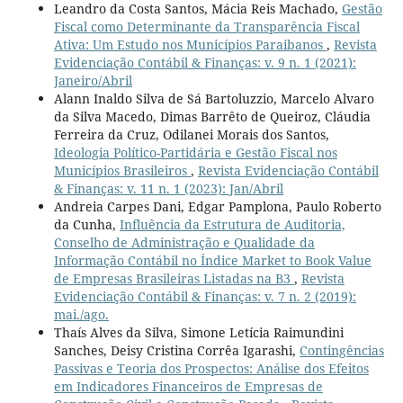
Leandro da Costa Santos, Mácia Reis Machado,
Gestão
Fiscal como Determinante da Transparência Fiscal
Ativa: Um Estudo nos Municípios Paraibanos
,
Revista
Evidenciação Contábil & Finanças: v. 9 n. 1 (2021):
Janeiro/Abril
Alann Inaldo Silva de Sá Bartoluzzio, Marcelo Alvaro
da Silva Macedo, Dimas Barrêto de Queiroz, Cláudia
Ferreira da Cruz, Odilanei Morais dos Santos,
Ideologia Político-Partidária e Gestão Fiscal nos
Municípios Brasileiros
,
Revista Evidenciação Contábil
& Finanças: v. 11 n. 1 (2023): Jan/Abril
Andreia Carpes Dani, Edgar Pamplona, Paulo Roberto
da Cunha,
Influência da Estrutura de Auditoria,
Conselho de Administração e Qualidade da
Informação Contábil no Índice Market to Book Value
de Empresas Brasileiras Listadas na B3
,
Revista
Evidenciação Contábil & Finanças: v. 7 n. 2 (2019):
mai./ago.
Thaís Alves da Silva, Simone Letícia Raimundini
Sanches, Deisy Cristina Corrêa Igarashi,
Contingências
Passivas e Teoria dos Prospectos: Análise dos Efeitos
em Indicadores Financeiros de Empresas de