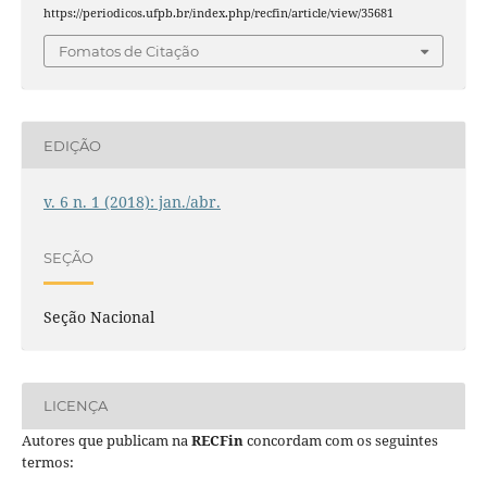
https://periodicos.ufpb.br/index.php/recfin/article/view/35681
Fomatos de Citação
EDIÇÃO
v. 6 n. 1 (2018): jan./abr.
SEÇÃO
Seção Nacional
LICENÇA
Autores que publicam na
RECFin
concordam com os seguintes
termos: