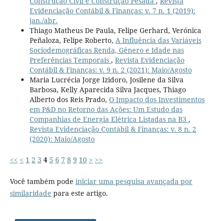
Construção Civil e Construção Pesada
,
Revista
Evidenciação Contábil & Finanças: v. 7 n. 1 (2019):
jan./abr.
Thiago Matheus De Paula, Felipe Gerhard, Verónica
Peñaloza, Felipe Roberto,
A Influência das Variáveis
Sociodemográficas Renda, Gênero e Idade nas
Preferências Temporais
,
Revista Evidenciação
Contábil & Finanças: v. 9 n. 2 (2021): Maio/Agosto
Maria Lucrécia Jorge Izidoro, Josilene da Silva
Barbosa, Kelly Aparecida Silva Jacques, Thiago
Alberto dos Reis Prado,
O Impacto dos Investimentos
em P&D no Retorno das Ações: Um Estudo das
Companhias de Energia Elétrica Listadas na B3
,
Revista Evidenciação Contábil & Finanças: v. 8 n. 2
(2020): Maio/Agosto
<<
<
1
2
3
4
5
6
7
8
9
10
>
>>
Você também pode
iniciar uma pesquisa avançada por
similaridade
para este artigo.