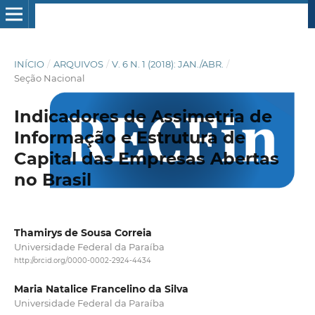
INÍCIO
/
ARQUIVOS
/
V. 6 N. 1 (2018): JAN./ABR.
/
Seção Nacional
Indicadores de Assimetria de
Informação e Estrutura de
Capital das Empresas Abertas
no Brasil
Thamirys de Sousa Correia
Universidade Federal da Paraíba
http://orcid.org/0000-0002-2924-4434
Maria Natalice Francelino da Silva
Universidade Federal da Paraíba