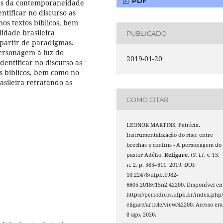
PDF
ias da contemporaneidade
ntificar no discurso as
os textos bíblicos, bem
lidade brasileira
PUBLICADO
 partir de paradigmas.
personagem à luz do
2019-01-20
identificar no discurso as
s bíblicos, bem como no
rasileira retratando as
COMO CITAR
LEONOR MARTINS, Patrícia.
Instrumentalização do riso: entre
brechas e confins - A personagem do
pastor Adélio.
Religare
,
[S. l.]
, v. 15,
n. 2, p. 585–611, 2019. DOI:
10.22478/ufpb.1982-
6605.2018v15n2.42200. Disponível em
https://periodicos.ufpb.br/index.php/
eligare/article/view/42200. Acesso em
8 ago. 2026.