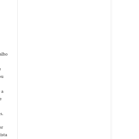
alho
e
ou
 a
e
s.
er
ista