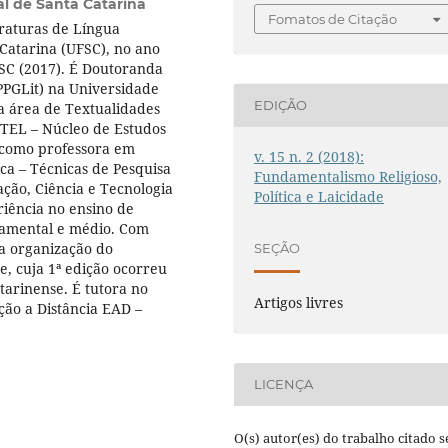
l de Santa Catarina
Fomatos de Citação
raturas de Língua
Catarina (UFSC), no ano
SC (2017). É Doutoranda
PGLit) na Universidade
EDIÇÃO
a área de Textualidades
UTEL – Núcleo de Estudos
 como professora em
v. 15 n. 2 (2018):
ca – Técnicas de Pesquisa
Fundamentalismo Religioso,
ação, Ciência e Tecnologia
Política e Laicidade
riência no ensino de
ndamental e médio. Com
da organização do
SEÇÃO
e, cuja 1ª edição ocorreu
tarinense. É tutora no
Artigos livres
ção a Distância EAD –
LICENÇA
O(s) autor(es) do trabalho citado s