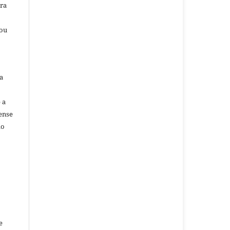
ara
/ou
a
 a
ense
do
e