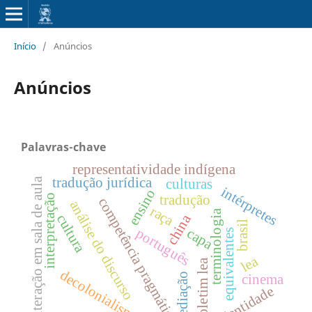
Início
/
Anúncios
Anúncios
Palavras-chave
representatividade indígena
tradução jurídica
interação em sala de aula
culturas
intérpretes
ensino
interpretação
tradução
competência pragmática
análise do discurso
raça
terminologia
china
cultura
brasil
português
capa
equivalentes
lea
boletim lea
decolonialismo
mediação
cinema
identidade