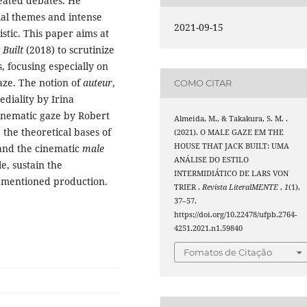
eated debates. He
sial themes and intense
2021-09-15
istic. This paper aims at
 Built
(2018) to scrutinize
s, focusing especially on
aze. The notion of
auteur
,
COMO CITAR
diality by Irina
inematic gaze by Robert
Almeida, M., & Takakura, S. M. .
he theoretical bases of
(2021). O MALE GAZE EM THE
HOUSE THAT JACK BUILT: UMA
nd the cinematic
male
ANÁLISE DO ESTILO
e, sustain the
INTERMIDIÁTICO DE LARS VON
rementioned production.
TRIER .
Revista LiteralMENTE
,
1
(1),
37–57.
https://doi.org/10.22478/ufpb.2764-
4251.2021.n1.59840
Fomatos de Citação