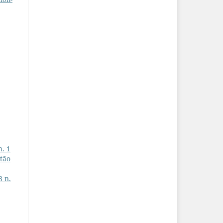
n. 1
 tão
3 n.