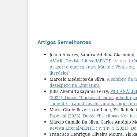
Artigos Semelhantes
Joana Alvares, Sandra Adelina Giacomini,
AMAR
,
Revista LiteralMENTE : v. 4 n. 1 (
prazer: a guerra entre Marte e Vênus ou
literários"
Marcelo Medeiros da Silva,
À sombra da 
desespero na Literatura
Julia Akemi Takayama Ferry,
PSICANÁLIS
(2024): Dossiê "Corpos atraídos pela dor,
somente, gramáticas do sadomasoquismo no
Maria Gisele Bezerra de Lima, Yls Rabelo
Especial (2023): Dossiê “Escritoras Nordes
Márcio Camillo Da Silva, Carlos Antônio 
Revista LiteralMENTE : v. 1 n. 1 (2021): Do
Francisco Henrique Oliveira Moura, Yls 