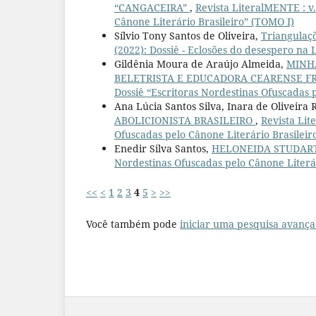
“CANGACEIRA”
,
Revista LiteralMENTE : v.
Cânone Literário Brasileiro” (TOMO I)
Sílvio Tony Santos de Oliveira,
Triangulaçõ
(2022): Dossiê - Eclosões do desespero na 
Gildênia Moura de Araújo Almeida,
MINH
BELETRISTA E EDUCADORA CEARENSE F
Dossiê “Escritoras Nordestinas Ofuscadas 
Ana Lúcia Santos Silva, Inara de Oliveira
ABOLICIONISTA BRASILEIRO
,
Revista Lit
Ofuscadas pelo Cânone Literário Brasileir
Enedir Silva Santos,
HELONEIDA STUDAR
Nordestinas Ofuscadas pelo Cânone Literár
<<
<
1
2
3
4
5
>
>>
Você também pode
iniciar uma pesquisa avança