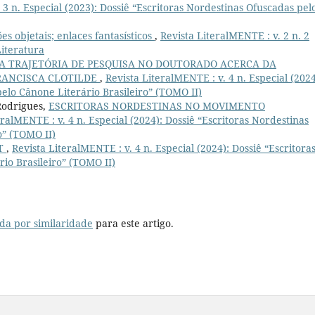
 3 n. Especial (2023): Dossiê “Escritoras Nordestinas Ofuscadas pel
es objetais; enlaces fantasísticos
,
Revista LiteralMENTE : v. 2 n. 2
Literatura
A TRAJETÓRIA DE PESQUISA NO DOUTORADO ACERCA DA
RANCISCA CLOTILDE
,
Revista LiteralMENTE : v. 4 n. Especial (2024
pelo Cânone Literário Brasileiro” (TOMO II)
 Rodrigues,
ESCRITORAS NORDESTINAS NO MOVIMENTO
eralMENTE : v. 4 n. Especial (2024): Dossiê “Escritoras Nordestinas
o” (TOMO II)
T
,
Revista LiteralMENTE : v. 4 n. Especial (2024): Dossiê “Escritora
io Brasileiro” (TOMO II)
da por similaridade
para este artigo.