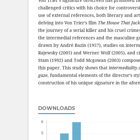
Von Trier’s signature on-screen has promoted h
challenged critics with his choice for controver
use of external references, both literary and art
delving into Von Trier’s film
The House That Jack
the journey of a serial killer and his cruel crime
the intermedial references and the masculine g
drawn by André Bazin (1957), studies on interme
Rajewsky (2005) and Werner Wolf (2005), and c
Stam (1992) and Todd Mcgowan (2003) compose t
this paper. This study shows that
intermediality
a
gaze
, fundamental elements of the director’s styl
construction of his unique signature in the afo
DOWNLOADS