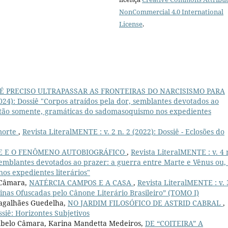
NonCommercial 4.0 International
License
.
É PRECISO ULTRAPASSAR AS FRONTEIRAS DO NARCISISMO PARA
2024): Dossiê "Corpos atraídos pela dor, semblantes devotados ao
, tão somente, gramáticas do sadomasoquismo nos expedientes
morte
,
Revista LiteralMENTE : v. 2 n. 2 (2022): Dossiê - Eclosões do
E E O FENÔMENO AUTOBIOGRÁFICO
,
Revista LiteralMENTE : v. 4 
 semblantes devotados ao prazer: a guerra entre Marte e Vênus ou,
s expedientes literários"
 Câmara,
NATÉRCIA CAMPOS E A CASA
,
Revista LiteralMENTE : v. 
tinas Ofuscadas pelo Cânone Literário Brasileiro” (TOMO I)
Magalhães Guedelha,
NO JARDIM FILOSÓFICO DE ASTRID CABRAL
,
ssiê: Horizontes Subjetivos
Rabelo Câmara, Karina Mandetta Medeiros,
DE “COITEIRA” A