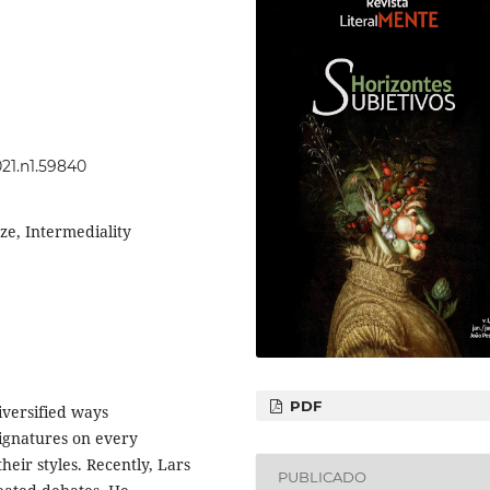
021.n1.59840
ze, Intermediality
PDF
iversified ways
signatures on every
heir styles. Recently, Lars
PUBLICADO