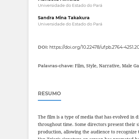
Universidade do Estado do Pará
Sandra Mina Takakura
Universidade do Estado do Pará
DOI:
https://doi.org/10.22478/ufpb.2764-4251.2
Film, Style, Narrative, Male Ga
Palavras-chave:
RESUMO
The film is a type of media that has evolved in d
throughout time. Some directors present their 
production, allowing the audience to recognize t