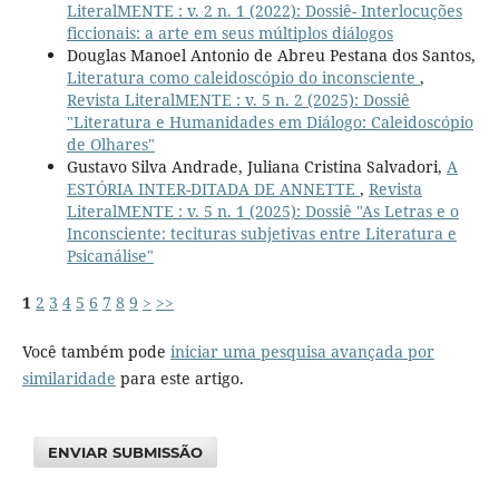
LiteralMENTE : v. 2 n. 1 (2022): Dossiê- Interlocuções
ficcionais: a arte em seus múltiplos diálogos
Douglas Manoel Antonio de Abreu Pestana dos Santos,
Literatura como caleidoscópio do inconsciente
,
Revista LiteralMENTE : v. 5 n. 2 (2025): Dossiê
"Literatura e Humanidades em Diálogo: Caleidoscópio
de Olhares"
Gustavo Silva Andrade, Juliana Cristina Salvadori,
A
ESTÓRIA INTER-DITADA DE ANNETTE
,
Revista
LiteralMENTE : v. 5 n. 1 (2025): Dossiê "As Letras e o
Inconsciente: tecituras subjetivas entre Literatura e
Psicanálise"
1
2
3
4
5
6
7
8
9
>
>>
Você também pode
iniciar uma pesquisa avançada por
similaridade
para este artigo.
ENVIAR SUBMISSÃO