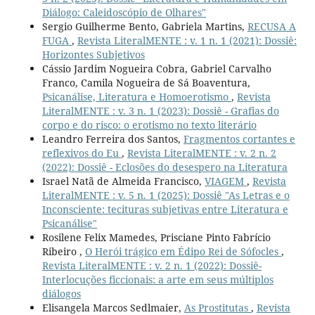
Diálogo: Caleidoscópio de Olhares"
Sergio Guilherme Bento, Gabriela Martins,
RECUSA A
FUGA
,
Revista LiteralMENTE : v. 1 n. 1 (2021): Dossiê:
Horizontes Subjetivos
Cássio Jardim Nogueira Cobra, Gabriel Carvalho
Franco, Camila Nogueira de Sá Boaventura,
Psicanálise, Literatura e Homoerotismo
,
Revista
LiteralMENTE : v. 3 n. 1 (2023): Dossiê - Grafias do
corpo e do risco: o erotismo no texto literário
Leandro Ferreira dos Santos,
Fragmentos cortantes e
reflexivos do Eu
,
Revista LiteralMENTE : v. 2 n. 2
(2022): Dossiê - Eclosões do desespero na Literatura
Israel Natã de Almeida Francisco,
VIAGEM
,
Revista
LiteralMENTE : v. 5 n. 1 (2025): Dossiê "As Letras e o
Inconsciente: tecituras subjetivas entre Literatura e
Psicanálise"
Rosilene Felix Mamedes, Prisciane Pinto Fabrício
Ribeiro ,
O Herói trágico em Édipo Rei de Sófocles
,
Revista LiteralMENTE : v. 2 n. 1 (2022): Dossiê-
Interlocuções ficcionais: a arte em seus múltiplos
diálogos
Elisangela Marcos Sedlmaier,
As Prostitutas
,
Revista