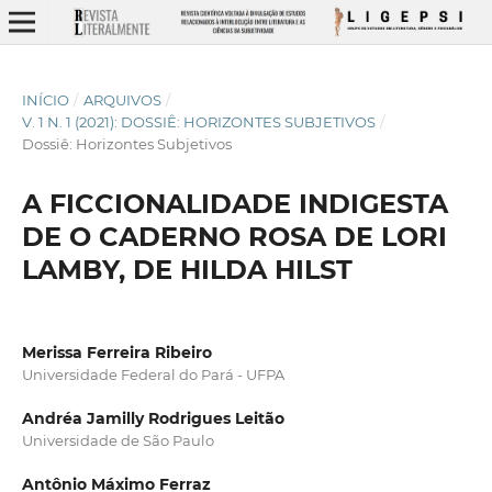
INÍCIO
/
ARQUIVOS
/
V. 1 N. 1 (2021): DOSSIÊ: HORIZONTES SUBJETIVOS
/
Dossiê: Horizontes Subjetivos
A FICCIONALIDADE INDIGESTA
DE O CADERNO ROSA DE LORI
LAMBY, DE HILDA HILST
Merissa Ferreira Ribeiro
Universidade Federal do Pará - UFPA
Andréa Jamilly Rodrigues Leitão
Universidade de São Paulo
Antônio Máximo Ferraz