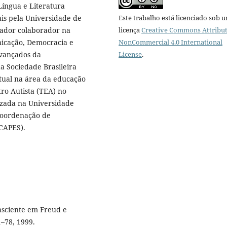
Língua e Literatura
ais pela Universidade de
Este trabalho está licenciado sob 
sador colaborador na
licença
Creative Commons Attribut
nicação, Democracia e
NonCommercial 4.0 International
avançados da
License
.
a Sociedade Brasileira
atual na área da educação
ro Autista (TEA) no
izada na Universidade
Coordenação de
(CAPES).
onsciente em Freud e
1–78, 1999.