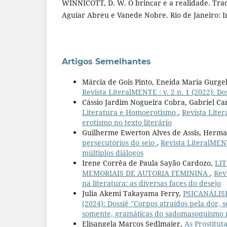
WINNICOTT, D. W. O brincar e a realidade. Trad
Aguiar Abreu e Vanede Nobre. Rio de Janeiro: I
Artigos Semelhantes
Márcia de Gois Pinto, Eneida Maria Gurge
Revista LiteralMENTE : v. 2 n. 1 (2022): Do
Cássio Jardim Nogueira Cobra, Gabriel C
Literatura e Homoerotismo
,
Revista Liter
erotismo no texto literário
Guilherme Ewerton Alves de Assis, Herm
persecutórios do seio
,
Revista LiteralMENTE
múltiplos diálogos
Irene Corrêa de Paula Sayão Cardozo,
LI
MEMORIAIS DE AUTORIA FEMININA
,
Rev
na literatura: as diversas faces do desejo
Julia Akemi Takayama Ferry,
PSICANÁLIS
(2024): Dossiê "Corpos atraídos pela dor,
somente, gramáticas do sadomasoquismo no
Elisangela Marcos Sedlmaier,
As Prostitut