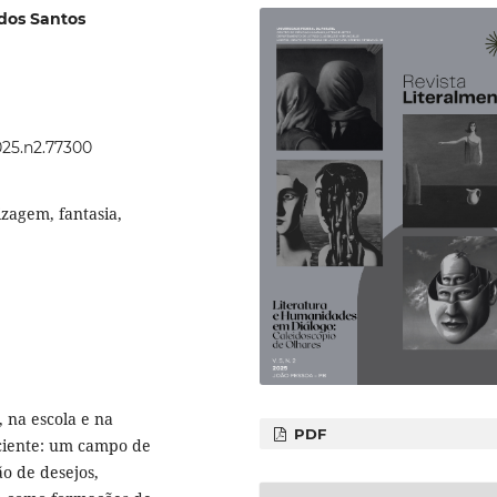
dos Santos
025.n2.77300
izagem, fantasia,
, na escola e na
PDF
ciente: um campo de
o de desejos,