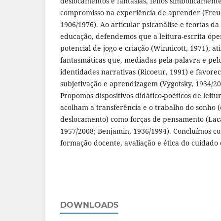
deslocamentos e fantasias, feitos simbolicamen
compromisso na experiência de aprender (Freud
1906/1976). Ao articular psicanálise e teorias d
educação, defendemos que a leitura-escrita ópe
potencial de jogo e criação (Winnicott, 1971), a
fantasmáticas que, mediadas pela palavra e pel
identidades narrativas (Ricoeur, 1991) e favor
subjetivação e aprendizagem (Vygotsky, 1934/20
Propomos dispositivos didático-poéticos de leitu
acolham a transferência e o trabalho do sonho 
deslocamento) como forças de pensamento (Laca
1957/2008; Benjamin, 1936/1994). Concluímos c
formação docente, avaliação e ética do cuidado
DOWNLOADS