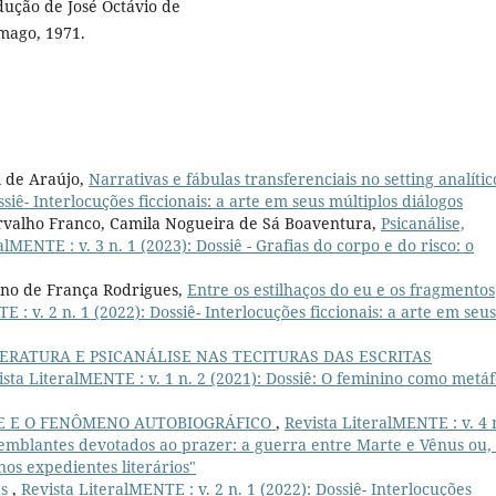
ução de José Octávio de
mago, 1971.
l de Araújo,
Narrativas e fábulas transferenciais no setting analíti
ssiê- Interlocuções ficcionais: a arte em seus múltiplos diálogos
arvalho Franco, Camila Nogueira de Sá Boaventura,
Psicanálise,
alMENTE : v. 3 n. 1 (2023): Dossiê - Grafias do corpo e do risco: o
ano de França Rodrigues,
Entre os estilhaços do eu e os fragmentos
 : v. 2 n. 1 (2022): Dossiê- Interlocuções ficcionais: a arte em seus
TERATURA E PSICANÁLISE NAS TECITURAS DAS ESCRITAS
ista LiteralMENTE : v. 1 n. 2 (2021): Dossiê: O feminino como metá
E E O FENÔMENO AUTOBIOGRÁFICO
,
Revista LiteralMENTE : v. 4 
 semblantes devotados ao prazer: a guerra entre Marte e Vênus ou,
s expedientes literários"
as
,
Revista LiteralMENTE : v. 2 n. 1 (2022): Dossiê- Interlocuções