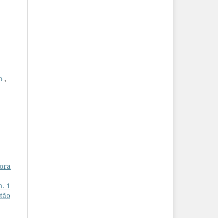
co
,
fora
n. 1
 tão