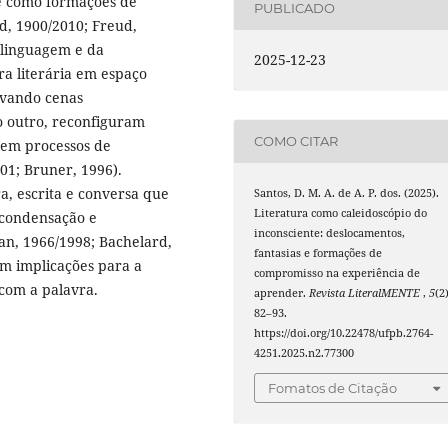
te como formações de
PUBLICADO
, 1900/2010; Freud,
a linguagem e da
2025-12-23
ra literária em espaço
tivando cenas
o outro, reconfiguram
COMO CITAR
ecem processos de
01; Bruner, 1996).
ra, escrita e conversa que
Santos, D. M. A. de A. P. dos. (2025).
Literatura como caleidoscópio do
(condensação e
inconsciente: deslocamentos,
n, 1966/1998; Bachelard,
fantasias e formações de
om implicações para a
compromisso na experiência de
 com a palavra.
aprender.
Revista LiteralMENTE
,
5
(2)
82–93.
https://doi.org/10.22478/ufpb.2764-
4251.2025.n2.77300
Fomatos de Citação