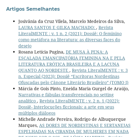
Artigos Semelhantes
Josivânia da Cruz Vilela, Marcelo Medeiros da Silva,
LAURA SANTOS E GILKA MACHADO:
,
Revista
LiteralMENTE : v. 1 n. 2 (2021): Dossiê: O feminino
como metáfora na literatura: as diversas faces do
desejo
Rosana Letícia Pugina,
DE MUSA À PENA: A
ESCALADA EMANCIPATÓRIA FEMININA NA E PELA
LITERATURA ERÓTICA BRASILEIRA E A LACUNA
QUANTO AO NORDESTE
,
Revista LiteralMENTE : v. 3
n. Especial (2023): Dossiê “Escritoras Nordestinas
Ofuscadas pelo Cânone Literário Brasileiro” (TOMO I)
Márcia de Gois Pinto, Eneida Maria Gurgel de Araújo,
Narrativas e fábulas transferenciais no setting
analítico
,
Revista LiteralMENTE : v. 2 n. 1 (2022):
Dossiê- Interlocuções ficcionais: a arte em seus
múltiplos diálogos
Michelle Andrade Pereira, Rodrigo de Albuquerque
Marques,
AS DORES DE NORDESTINAS E SERTANEJAS
ESPELHADAS NA CIRANDA DE MULHERES EM NADA