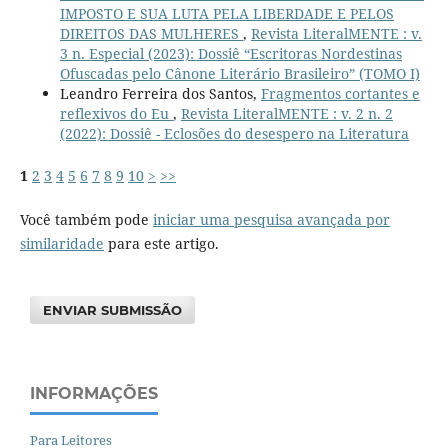
IMPOSTO E SUA LUTA PELA LIBERDADE E PELOS
DIREITOS DAS MULHERES
,
Revista LiteralMENTE : v.
3 n. Especial (2023): Dossiê “Escritoras Nordestinas
Ofuscadas pelo Cânone Literário Brasileiro” (TOMO I)
Leandro Ferreira dos Santos,
Fragmentos cortantes e
reflexivos do Eu
,
Revista LiteralMENTE : v. 2 n. 2
(2022): Dossiê - Eclosões do desespero na Literatura
1
2
3
4
5
6
7
8
9
10
>
>>
Você também pode
iniciar uma pesquisa avançada por
similaridade
para este artigo.
ENVIAR SUBMISSÃO
INFORMAÇÕES
Para Leitores