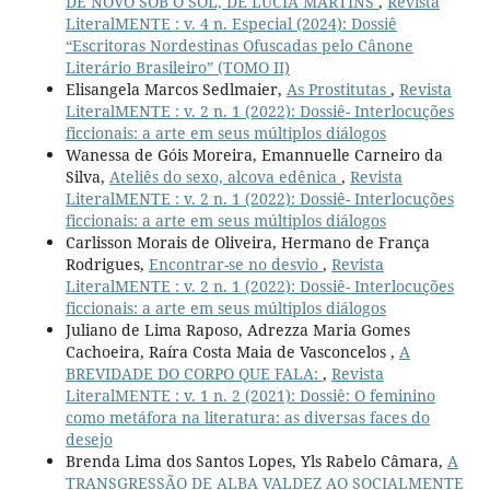
DE NOVO SOB O SOL, DE LÚCIA MARTINS
,
Revista
LiteralMENTE : v. 4 n. Especial (2024): Dossiê
“Escritoras Nordestinas Ofuscadas pelo Cânone
Literário Brasileiro” (TOMO II)
Elisangela Marcos Sedlmaier,
As Prostitutas
,
Revista
LiteralMENTE : v. 2 n. 1 (2022): Dossiê- Interlocuções
ficcionais: a arte em seus múltiplos diálogos
Wanessa de Góis Moreira, Emannuelle Carneiro da
Silva,
Ateliês do sexo, alcova edênica
,
Revista
LiteralMENTE : v. 2 n. 1 (2022): Dossiê- Interlocuções
ficcionais: a arte em seus múltiplos diálogos
Carlisson Morais de Oliveira, Hermano de França
Rodrigues,
Encontrar-se no desvio
,
Revista
LiteralMENTE : v. 2 n. 1 (2022): Dossiê- Interlocuções
ficcionais: a arte em seus múltiplos diálogos
Juliano de Lima Raposo, Adrezza Maria Gomes
Cachoeira, Raíra Costa Maia de Vasconcelos ,
A
BREVIDADE DO CORPO QUE FALA:
,
Revista
LiteralMENTE : v. 1 n. 2 (2021): Dossiê: O feminino
como metáfora na literatura: as diversas faces do
desejo
Brenda Lima dos Santos Lopes, Yls Rabelo Câmara,
A
TRANSGRESSÃO DE ALBA VALDEZ AO SOCIALMENTE