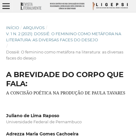
INÍCIO
/
ARQUIVOS
/
V. 1 N. 2 (2021): DOSSIÊ: O FEMININO COMO METÁFORA NA
LITERATURA: AS DIVERSAS FACES DO DESEJO
/
Dossiê: O feminino como metáfora na literatura: as diversas
faces do desejo
A BREVIDADE DO CORPO QUE
FALA:
A CONCISÃO POÉTICA NA PRODUÇÃO DE PAULA TAVARES
Juliano de Lima Raposo
Universidade Federal de Pernambuco
Adrezza Maria Gomes Cachoeira