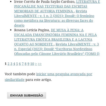
Irene Corrêa de Paula Sayão Cardozo,
LITERATURA E
PSICANÁLISE NAS TECITURAS DAS ESCRITAS
MEMORIAIS DE AUTORIA FEMININA
,
Revista
LiteralMENTE : v. 1 n. 2 (2021): Dossiê: O feminino
como metáfora na literatura: as diversas faces do
desejo
Rosana Letícia Pugina,
DE MUSA À PENA: A
ESCALADA EMANCIPATÓRIA FEMININA NA E PELA
LITERATURA ERÓTICA BRASILEIRA E A LACUNA
QUANTO AO NORDESTE
,
Revista LiteralMENTE : v. 3
n. Especial (2023): Dossiê “Escritoras Nordestinas
Ofuscadas pelo Cânone Literário Brasileiro” (TOMO I)
1
2
3
4
5
6
7
8
9
10
>
>>
Você também pode
iniciar uma pesquisa avançada por
similaridade
para este artigo.
ENVIAR SUBMISSÃO