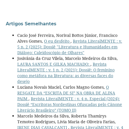
Artigos Semelhantes
Cacio José Ferreira, Norival Bottos Júnior, Francisco
Alves Gomes,
O eu desfeito
,
Revista LiteralMENTE : v.
5 n. 2 (2025): Dossiê "Literatura e Humanidades em
Diálogo: Caleidoscópio de Olhares"
Josivânia da Cruz Vilela, Marcelo Medeiros da Silva,
LAURA SANTOS E GILKA MACHADO:
,
Revista
LiteralMENTE : v. 1 n. 2 (2021): Dossiê: O feminino
como metáfora na literatura: as diversas faces do
desejo
Luciana Novais Maciel, Carlos Magno Gomes,
O
RESGATE DA “ESCRITA DE SI” NA OBRA DE ALINA
PAIM
,
Revista LiteralMENTE : v. 4 n. Especial (2024):
Dossiê “Escritoras Nordestinas Ofuscadas pelo Cânone
Literário Brasileiro” (TOMO II)
Marcelo Medeiros da Silva, Roberta Thamirys
Temoteo Rodrigues, Lívia Maria de Oliveira Farias,
IRENE DIAS CAVALCANTI
,
Revista LiteralMENTE : v. 4