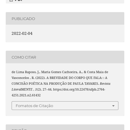
PUBLICADO
2022-02-04
COMO CITAR
de Lima Raposo, J., Maria Gomes Cachoeira, A., & Costa Maia de
Vasconcelos , R. (2022). A BREVIDADE DO CORPO QUE FALA: : A
CONCISÃO POÉTICA NA PRODUÇÃO DE PAULA TAVARES.
Revista
LiteralMENTE
,
1
(2), 27–44. https://doi.org/10.22478/ufpb.2764-
4251.2021.n2.61432
Fomatos de Citação