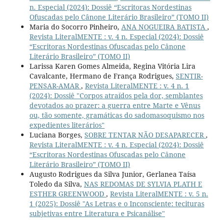
n. Especial (2024): Dossiê “Escritoras Nordestinas
Ofuscadas pelo Cânone Literário Brasileiro” (TOMO II)
Maria do Socorro Pinheiro,
ANA NOGUEIRA BATISTA
,
Revista LiteralMENTE : v. 4 n. Especial (2024): Dossiê
“Escritoras Nordestinas Ofuscadas pelo Cânone
Literário Brasileiro” (TOMO II)
Larissa Karen Gomes Almeida, Regina Vitória Lira
Cavalcante, Hermano de França Rodrigues,
SENTIR-
PENSAR-AMAR
,
Revista LiteralMENTE : v. 4 n. 1
(2024): Dossiê "Corpos atraídos pela dor, semblantes
devotados ao prazer: a guerra entre Marte e Vênus
ou, tão somente, gramáticas do sadomasoquismo nos
expedientes literários"
Luciana Borges,
SOBRE TENTAR NÃO DESAPARECER
,
Revista LiteralMENTE : v. 4 n. Especial (2024): Dossiê
“Escritoras Nordestinas Ofuscadas pelo Cânone
Literário Brasileiro” (TOMO II)
Augusto Rodrigues da Silva Junior, Gerlanea Taísa
Toledo da Silva,
NAS REDOMAS DE SYLVIA PLATH E
ESTHER GREENWOOD
,
Revista LiteralMENTE : v. 5 n.
1 (2025): Dossiê "As Letras e o Inconsciente: tecituras
subjetivas entre Literatura e Psicanálise"