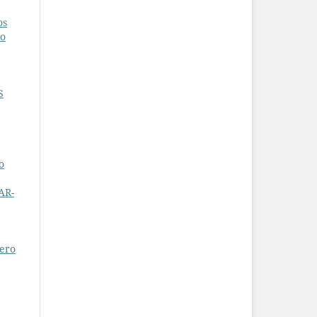
os
ro
S
o
AR-
pero