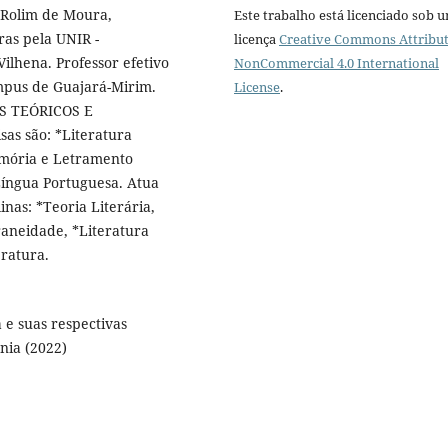
 Rolim de Moura,
Este trabalho está licenciado sob 
ras pela UNIR -
licença
Creative Commons Attribut
ilhena. Professor efetivo
NonCommercial 4.0 International
mpus de Guajará-Mirim.
License
.
OS TEÓRICOS E
sas são: *Literatura
Memória e Letramento
 Língua Portuguesa. Atua
nas: *Teoria Literária,
raneidade, *Literatura
eratura.
 e suas respectivas
nia (2022)