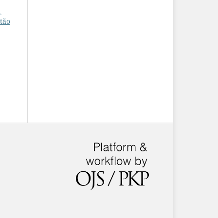
1
 tão