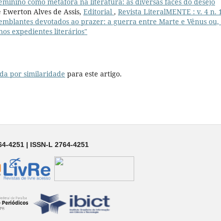
 feminino como metáfora na literatura: as diversas faces do desejo
 Ewerton Alves de Assis,
Editorial
,
Revista LiteralMENTE : v. 4 n. 
 semblantes devotados ao prazer: a guerra entre Marte e Vênus ou,
s expedientes literários"
da por similaridade
para este artigo.
64-4251 | ISSN-L 2764-4251