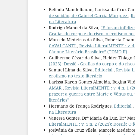
Belinda Mandelbaum, Larissa da Cruz Ca
de solidão, de Gabriel García Márquez
,
Re
na Literatura
Rodrigo Manoel da Silva,
"E foram infeliz
Grafias do corpo e do risco: o erotismo no 
Marcelo Medeiros da Silva, Roberta Thami
CAVALCANTI
,
Revista LiteralMENTE : v. 4
Cânone Literário Brasileiro” (TOMO II)
Guilherme Cézar da Silva, Helder Thiago 
(2023): Dossiê - Grafias do corpo e do risco
Samuel Lima da Silva,
Editorial
,
Revista L
erotismo no texto literário
Larissa Karen Gomes Almeida, Regina Vit
AMAR
,
Revista LiteralMENTE : v. 4 n. 1 (
prazer: a guerra entre Marte e Vênus ou
literários"
Hermano de França Rodrigues,
Editorial
,
na Literatura
Vanessa Gomes, Drª Maria da Luz, Drª Mar
LiteralMENTE : v. 1 n. 2 (2021): Dossiê: O
Josivânia da Cruz Vilela, Marcelo Medeiros