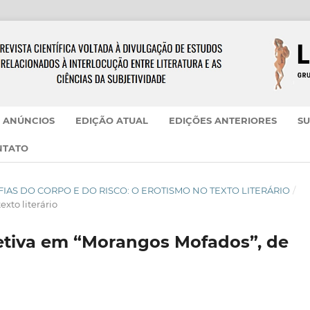
ANÚNCIOS
EDIÇÃO ATUAL
EDIÇÕES ANTERIORES
SU
NTATO
 GRAFIAS DO CORPO E DO RISCO: O EROTISMO NO TEXTO LITERÁRIO
/
exto literário
fetiva em “Morangos Mofados”, de