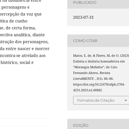
 na dissimetria entre
PUBLICADO
s personagens e
a percepção da voz que
2023-07-31
ótica de cunho
ue, de certa forma,
ctiva analítica, diante
COMO CITAR
strução dos personagens,
ida entre nascer e morrer
encontra-se atrelado aos
Matos, E. de, & Flores, M. de O. (2023)
Euforia e disforia homoafetiva em
istórico, social e
“Morangos Mofados”, de Caio
Fernando Abreu.
Revista
LiteralMENTE
,
3
(1), 68–86.
https://doi.org/10.22478/ufpb.2764-
4251.2023.n1.66882
Fomatos de Citação
EDIÇÃO