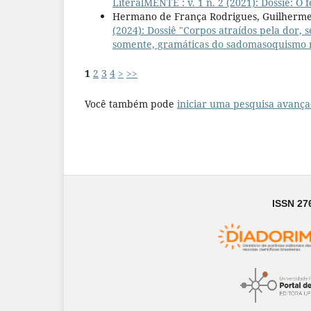
LiteralMENTE : v. 1 n. 2 (2021): Dossiê: O
Hermano de França Rodrigues, Guilherme
(2024): Dossiê "Corpos atraídos pela dor,
somente, gramáticas do sadomasoquismo no
1
2
3
4
>
>>
Você também pode
iniciar uma pesquisa avança
ISSN 27