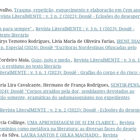
rvalho,
Trauma, repetição, esquecimento e elaboração em Cem an
vista LiteralMENTE : v. 2 n. 2 (2022): Dossiê - Eclosões do desespe
es para sempre"
,
Revista LiteralMENTE : v. 3 n. 1 (2023): Dossiê -
texto literário
rys Temoteo Rodrigues, Lívia Maria de Oliveira Farias,
IRENE DIA
 n. Especial (2024): Dossiê “Escritoras Nordestinas Ofuscadas pelo
Cordeiro Maia,
Gozo, nojo e medo
,
Revista LiteralMENTE : v. 3 n. 1
: o erotismo no texto literário
iteralMENTE : v. 3 n. 1 (2023): Dossiê - Grafias do corpo e do risco: 
ória Lira Cavalcante, Hermano de França Rodrigues,
SENTIR-PENS
2024): Dossiê "Corpos atraídos pela dor, semblantes devotados ao
, tão somente, gramáticas do sadomasoquismo nos expedientes
Revista LiteralMENTE : v. 2 n. 2 (2022): Dossiê - Eclosões do deses
cia Collinge,
UMA APRENDIZAGEM DE SI EM CLARICE:
,
Revista
 feminino como metáfora na literatura: as diversas faces do desejo
 da Silva,
LAURA SANTOS E GILKA MACHADO:
,
Revista