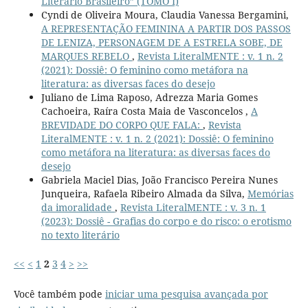
Literário Brasileiro” (TOMO I)
Cyndi de Oliveira Moura, Claudia Vanessa Bergamini,
A REPRESENTAÇÃO FEMININA A PARTIR DOS PASSOS
DE LENIZA, PERSONAGEM DE A ESTRELA SOBE, DE
MARQUES REBELO
,
Revista LiteralMENTE : v. 1 n. 2
(2021): Dossiê: O feminino como metáfora na
literatura: as diversas faces do desejo
Juliano de Lima Raposo, Adrezza Maria Gomes
Cachoeira, Raíra Costa Maia de Vasconcelos ,
A
BREVIDADE DO CORPO QUE FALA:
,
Revista
LiteralMENTE : v. 1 n. 2 (2021): Dossiê: O feminino
como metáfora na literatura: as diversas faces do
desejo
Gabriela Maciel Dias, João Francisco Pereira Nunes
Junqueira, Rafaela Ribeiro Almada da Silva,
Memórias
da imoralidade
,
Revista LiteralMENTE : v. 3 n. 1
(2023): Dossiê - Grafias do corpo e do risco: o erotismo
no texto literário
<<
<
1
2
3
4
>
>>
Você também pode
iniciar uma pesquisa avançada por