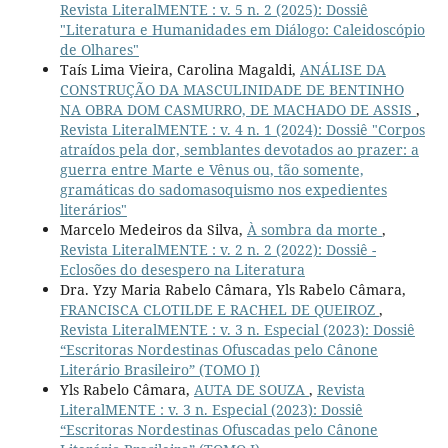
Revista LiteralMENTE : v. 5 n. 2 (2025): Dossiê
"Literatura e Humanidades em Diálogo: Caleidoscópio
de Olhares"
Taís Lima Vieira, Carolina Magaldi,
ANÁLISE DA
CONSTRUÇÃO DA MASCULINIDADE DE BENTINHO
NA OBRA DOM CASMURRO, DE MACHADO DE ASSIS
,
Revista LiteralMENTE : v. 4 n. 1 (2024): Dossiê "Corpos
atraídos pela dor, semblantes devotados ao prazer: a
guerra entre Marte e Vênus ou, tão somente,
gramáticas do sadomasoquismo nos expedientes
literários"
Marcelo Medeiros da Silva,
À sombra da morte
,
Revista LiteralMENTE : v. 2 n. 2 (2022): Dossiê -
Eclosões do desespero na Literatura
Dra. Yzy Maria Rabelo Câmara, Yls Rabelo Câmara,
FRANCISCA CLOTILDE E RACHEL DE QUEIROZ
,
Revista LiteralMENTE : v. 3 n. Especial (2023): Dossiê
“Escritoras Nordestinas Ofuscadas pelo Cânone
Literário Brasileiro” (TOMO I)
Yls Rabelo Câmara,
AUTA DE SOUZA
,
Revista
LiteralMENTE : v. 3 n. Especial (2023): Dossiê
“Escritoras Nordestinas Ofuscadas pelo Cânone