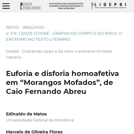
INÍCIO
/
ARQUIVOS
/
V. 3 N. 1 (2023): DOSSIÊ - GRAFIAS DO CORPO E DO RISCO: O
EROTISMO NO TEXTO LITERÁRIO
/
Dossiê - Grafias do corpo e do risco: o erotismo no texto
literário
Euforia e disforia homoafetiva
em “Morangos Mofados”, de
Caio Fernando Abreu
Edinaldo de Matos
Universidade Federal de Rondônia
Marcelo de Oliveira Flores