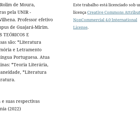
 Rolim de Moura,
Este trabalho está licenciado sob 
ras pela UNIR -
licença
Creative Commons Attribut
ilhena. Professor efetivo
NonCommercial 4.0 International
mpus de Guajará-Mirim.
License
.
OS TEÓRICOS E
sas são: *Literatura
Memória e Letramento
 Língua Portuguesa. Atua
nas: *Teoria Literária,
raneidade, *Literatura
eratura.
 e suas respectivas
nia (2022)