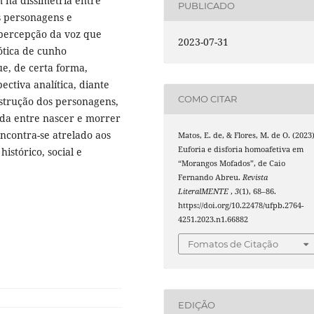
 na dissimetria entre
PUBLICADO
s personagens e
a percepção da voz que
2023-07-31
ótica de cunho
ue, de certa forma,
ctiva analítica, diante
COMO CITAR
strução dos personagens,
ida entre nascer e morrer
encontra-se atrelado aos
Matos, E. de, & Flores, M. de O. (2023)
Euforia e disforia homoafetiva em
istórico, social e
“Morangos Mofados”, de Caio
Fernando Abreu.
Revista
LiteralMENTE
,
3
(1), 68–86.
https://doi.org/10.22478/ufpb.2764-
4251.2023.n1.66882
Fomatos de Citação
EDIÇÃO