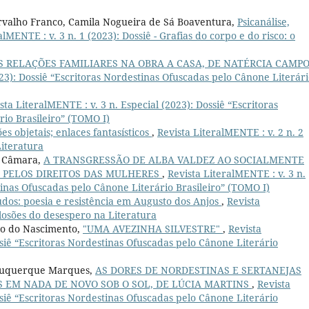
arvalho Franco, Camila Nogueira de Sá Boaventura,
Psicanálise,
alMENTE : v. 3 n. 1 (2023): Dossiê - Grafias do corpo e do risco: o
S RELAÇÕES FAMILIARES NA OBRA A CASA, DE NATÉRCIA CAMP
023): Dossiê “Escritoras Nordestinas Ofuscadas pelo Cânone Literár
sta LiteralMENTE : v. 3 n. Especial (2023): Dossiê “Escritoras
io Brasileiro” (TOMO I)
es objetais; enlaces fantasísticos
,
Revista LiteralMENTE : v. 2 n. 2
Literatura
o Câmara,
A TRANSGRESSÃO DE ALBA VALDEZ AO SOCIALMENTE
E PELOS DIREITOS DAS MULHERES
,
Revista LiteralMENTE : v. 3 n.
tinas Ofuscadas pelo Cânone Literário Brasileiro” (TOMO I)
udos: poesia e resistência em Augusto dos Anjos
,
Revista
Eclosões do desespero na Literatura
jo do Nascimento,
"UMA AVEZINHA SILVESTRE"
,
Revista
ssiê “Escritoras Nordestinas Ofuscadas pelo Cânone Literário
lbuquerque Marques,
AS DORES DE NORDESTINAS E SERTANEJAS
 EM NADA DE NOVO SOB O SOL, DE LÚCIA MARTINS
,
Revista
ssiê “Escritoras Nordestinas Ofuscadas pelo Cânone Literário