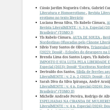
Cássio Jardim Nogueira Cobra, Gabriel C
Literatura e Homoerotismo
,
Revista Liter
erotismo no texto literário
Luciana Bessa Silva, Yls Rabelo Câmara,
A
Revista LiteralMENTE : v. 3 n. Especial (2
Brasileiro” (TOMO I)
Yls Rabelo Câmara,
AUTA DE SOUZA
,
Revi
Nordestinas Ofuscadas pelo Cânone Literár
Sílvio Tony Santos de Oliveira,
Triangulaçõ
(2022): Dossiê - Eclosões do desespero na 
Brenda Lima dos Santos Lopes, Yls Rabel
IMPOSTO E SUA LUTA PELA LIBERDADE 
Especial (2023): Dossiê “Escritoras Nordes
Derivaldo dos Santos,
Sibila de ferrões ag
LiteralMENTE : v. 2 n. 2 (2022): Dossiê - 
Sarah Diva da Silva Ipiranga, André Araú
LiteralMENTE : v. 4 n. Especial (2024): Do
Brasileiro” (TOMO II)
Michelle Andrade Pereira, Rodrigo de A
ESPELHADAS NA CIRANDA DE MULHERES
LiteralMENTE : v. 4 n. Especial (2024): Do