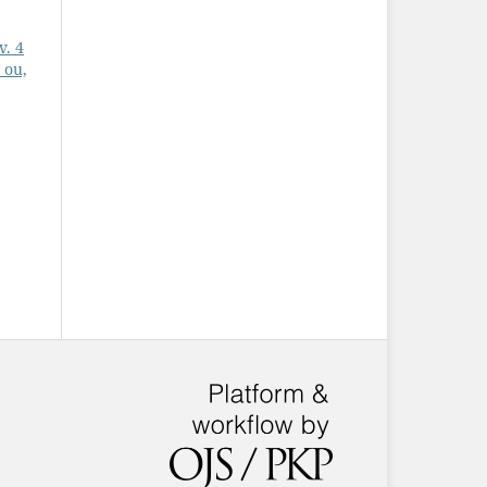
v. 4
 ou,