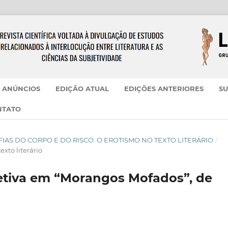
ANÚNCIOS
EDIÇÃO ATUAL
EDIÇÕES ANTERIORES
SU
NTATO
 GRAFIAS DO CORPO E DO RISCO: O EROTISMO NO TEXTO LITERÁRIO
/
exto literário
fetiva em “Morangos Mofados”, de