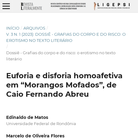
INÍCIO
/
ARQUIVOS
/
V. 3 N. 1 (2023): DOSSIÊ - GRAFIAS DO CORPO E DO RISCO: O
EROTISMO NO TEXTO LITERÁRIO
/
Dossiê - Grafias do corpo e do risco: o erotismo no texto
literário
Euforia e disforia homoafetiva
em “Morangos Mofados”, de
Caio Fernando Abreu
Edinaldo de Matos
Universidade Federal de Rondônia
Marcelo de Oliveira Flores