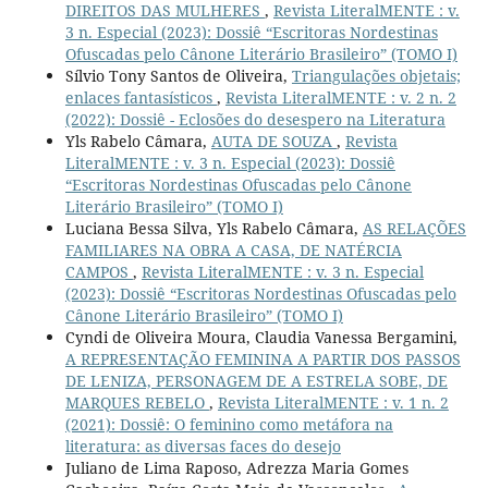
DIREITOS DAS MULHERES
,
Revista LiteralMENTE : v.
3 n. Especial (2023): Dossiê “Escritoras Nordestinas
Ofuscadas pelo Cânone Literário Brasileiro” (TOMO I)
Sílvio Tony Santos de Oliveira,
Triangulações objetais;
enlaces fantasísticos
,
Revista LiteralMENTE : v. 2 n. 2
(2022): Dossiê - Eclosões do desespero na Literatura
Yls Rabelo Câmara,
AUTA DE SOUZA
,
Revista
LiteralMENTE : v. 3 n. Especial (2023): Dossiê
“Escritoras Nordestinas Ofuscadas pelo Cânone
Literário Brasileiro” (TOMO I)
Luciana Bessa Silva, Yls Rabelo Câmara,
AS RELAÇÕES
FAMILIARES NA OBRA A CASA, DE NATÉRCIA
CAMPOS
,
Revista LiteralMENTE : v. 3 n. Especial
(2023): Dossiê “Escritoras Nordestinas Ofuscadas pelo
Cânone Literário Brasileiro” (TOMO I)
Cyndi de Oliveira Moura, Claudia Vanessa Bergamini,
A REPRESENTAÇÃO FEMININA A PARTIR DOS PASSOS
DE LENIZA, PERSONAGEM DE A ESTRELA SOBE, DE
MARQUES REBELO
,
Revista LiteralMENTE : v. 1 n. 2
(2021): Dossiê: O feminino como metáfora na
literatura: as diversas faces do desejo
Juliano de Lima Raposo, Adrezza Maria Gomes