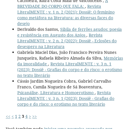
Cachoeira, Raíra Costa Maia de Vasconcelos ,
A
BREVIDADE DO CORPO QUE FALA:
,
Revista
LiteralMENTE : v. 1 n. 2 (2021): Dossiê: O feminino
como metáfora na literatura: as diversas faces do
desejo
Derivaldo dos Santos,
Sibila de ferrões agudos: poesia
e resistência em Augusto dos Anjos
,
Revista
LiteralMENTE : v. 2 n. 2 (2022): Dossiê - Eclosões do
desespero na Literatura
Gabriela Maciel Dias, João Francisco Pereira Nunes
Junqueira, Rafaela Ribeiro Almada da Silva,
Memórias
da imoralidade
,
Revista LiteralMENTE : v. 3 n. 1
(2023): Dossiê - Grafias do corpo e do risco: o erotismo
no texto literário
Cássio Jardim Nogueira Cobra, Gabriel Carvalho
Franco, Camila Nogueira de Sá Boaventura,
Psicanálise, Literatura e Homoerotismo
,
Revista
LiteralMENTE : v. 3 n. 1 (2023): Dossiê - Grafias do
corpo e do risco: o erotismo no texto literário
<<
<
1
2
3
4
>
>>
Você também pode
iniciar uma pesquisa avançada por