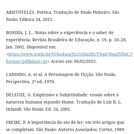
ARISTÓTELES. Poética. Tradução de Paulo Pinheiro. São
Paulo; Editora 34, 2015.
BONDÍA, J. L.. Notas sobre a experiência e o saber de
experiência. Revista Brasileira de Educação, n. 19, p. 20–28,
jan. 2002. Disponível em:
<
https://www.scielo.br/j/rbedu/a/Ycc5QDzZKcYVspCNspZVDxC/?
format=pdf&lang=pt
> Acesso em: 06/02/2025.
CANDIDO, A. et al. A Personagem de Ficção. São Paulo,
Perspectiva, 2ª ed. 1970.
DELEUZE, G. Empirismo e Subjetividade: ensaio sobre a
natureza humana segundo Hume. Tradução de Luiz B. L.
Orlandi. São Paulo: Ed. 34, 2001.
FREIRE, P. A importância do ato de ler: em três artigos que
se completam. São Paulo: Autores Associados: Cortez, 1989.