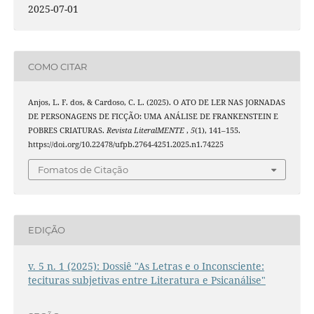
2025-07-01
COMO CITAR
Anjos, L. F. dos, & Cardoso, C. L. (2025). O ATO DE LER NAS JORNADAS
DE PERSONAGENS DE FICÇÃO: UMA ANÁLISE DE FRANKENSTEIN E
POBRES CRIATURAS.
Revista LiteralMENTE
,
5
(1), 141–155.
https://doi.org/10.22478/ufpb.2764-4251.2025.n1.74225
Fomatos de Citação
EDIÇÃO
v. 5 n. 1 (2025): Dossiê "As Letras e o Inconsciente:
tecituras subjetivas entre Literatura e Psicanálise"