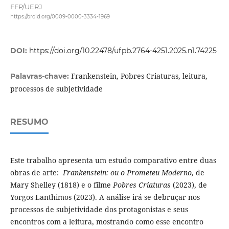
FFP/UERJ
https://orcid.org/0009-0000-3334-1969
DOI:
https://doi.org/10.22478/ufpb.2764-4251.2025.n1.74225
Frankenstein, Pobres Criaturas, leitura,
Palavras-chave:
processos de subjetividade
RESUMO
Este trabalho apresenta um estudo comparativo entre duas
obras de arte:
Frankenstein: ou o Prometeu Moderno,
de
Mary Shelley (1818) e o filme
Pobres Criaturas
(2023), de
Yorgos Lanthimos (2023). A análise irá se debruçar nos
processos de subjetividade dos protagonistas e seus
encontros com a leitura, mostrando como esse encontro