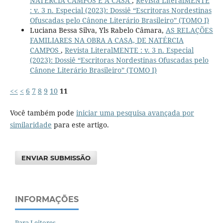
NATÉRCIA CAMPOS E A CASA
,
Revista LiteralMENTE
: v. 3 n. Especial (2023): Dossiê “Escritoras Nordestinas
Ofuscadas pelo Cânone Literário Brasileiro” (TOMO I)
Luciana Bessa Silva, Yls Rabelo Câmara,
AS RELAÇÕES
FAMILIARES NA OBRA A CASA, DE NATÉRCIA
CAMPOS
,
Revista LiteralMENTE : v. 3 n. Especial
(2023): Dossiê “Escritoras Nordestinas Ofuscadas pelo
Cânone Literário Brasileiro” (TOMO I)
<<
<
6
7
8
9
10
11
Você também pode
iniciar uma pesquisa avançada por
similaridade
para este artigo.
ENVIAR SUBMISSÃO
INFORMAÇÕES
Para Leitores