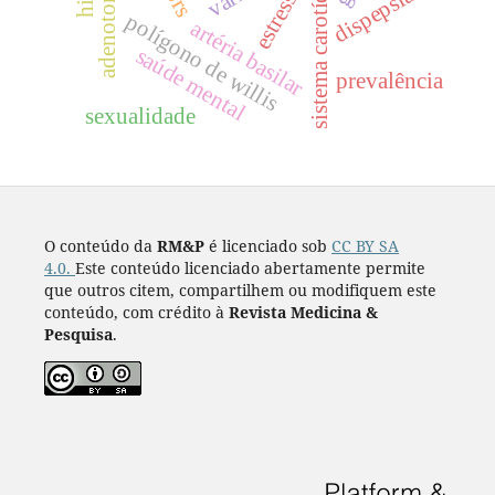
sistema carotídeo
estresse
dispepsia
polígono de willis
artéria basilar
saúde mental
prevalência
sexualidade
O conteúdo da
RM&P
é licenciado sob
CC BY SA
4.0.
Este conteúdo licenciado abertamente permite
que outros citem, compartilhem ou modifiquem este
conteúdo, com crédito à
Revista Medicina &
Pesquisa
.