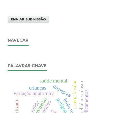
ENVIAR SUBMISSÃO
NAVEGAR
PALAVRAS-CHAVE
saúde mental
artéria basilar
neuroepithelial neoplasm
dispepsia
crianças
uso de medicamentos
variação anatômica
brain tumors