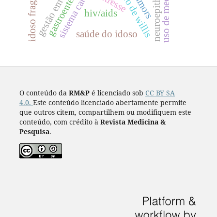
gastroenteropatias
polígono de willis
idoso fragilizado
sistema carotídeo
gestão em saúde
estresse
hiv/aids
saúde do idoso
O conteúdo da
RM&P
é licenciado sob
CC BY SA
4.0.
Este conteúdo licenciado abertamente permite
que outros citem, compartilhem ou modifiquem este
conteúdo, com crédito à
Revista Medicina &
Pesquisa
.