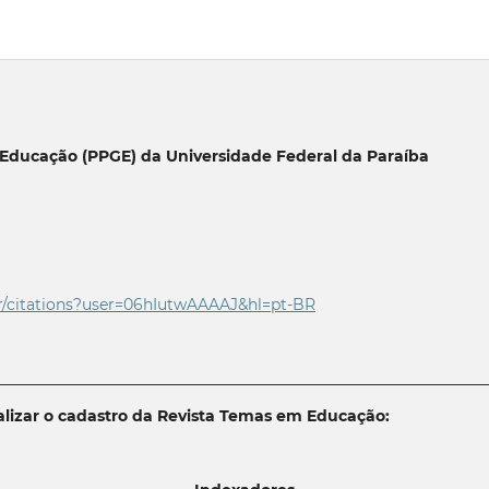
Educação (PPGE) da Universidade Federal da Paraíba
r/citations?user=06
hIutwAAAAJ&hl=pt-BR
________________________________________________________________
lizar o cadastro da Revista Temas em Educação: