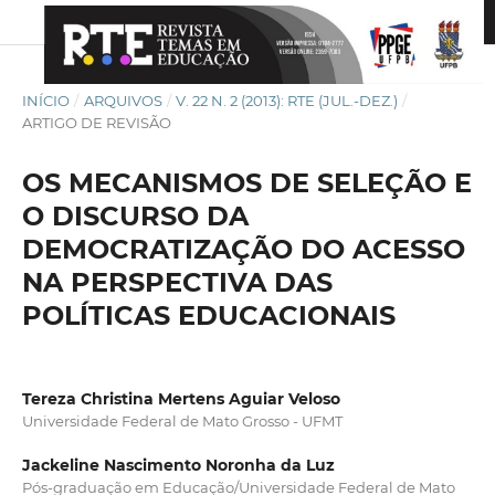
INÍCIO
/
ARQUIVOS
/
V. 22 N. 2 (2013): RTE (JUL.-DEZ.)
/
ARTIGO DE REVISÃO
OS MECANISMOS DE SELEÇÃO E
O DISCURSO DA
DEMOCRATIZAÇÃO DO ACESSO
NA PERSPECTIVA DAS
POLÍTICAS EDUCACIONAIS
Tereza Christina Mertens Aguiar Veloso
Universidade Federal de Mato Grosso - UFMT
Jackeline Nascimento Noronha da Luz
Pós-graduação em Educação/Universidade Federal de Mato