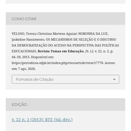
COMO CITAR
VELOSO, Tereza Christina Mertens Aguiar; NORONHA DA LUZ,
Jackeline Nascimento. OS MECANISMOS DE SELEÇÃO E O DISCURSO
DA DEMOCRATIZAÇÃO DO ACESSO NA PERSPECTIVA DAS POLÍTICAS
EDUCACIONAIS.
Revista Temas em Educação
,
[S. l.]
, v. 22, n. 2, p.
44–59, 2013. Disponível em:
https://periodicos.ufpb.br/index.php/rteo/article/view/17779. Acesso
em: 7 ago. 2026.
Fomatos de Citação
EDIÇÃO
v. 22 n. 2 (2013): RTE (jul.-dez.)