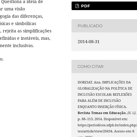
 Questiona a ideia de
PDF
ar uma visão
gogia das diferenças,
sicas e simbólicas
PUBLICADO
 rejeita as simplificações
efinidas e instáveis, mas,
2014-08-31
ente inclusivas.
o.
COMO CITAR
DORZIAT, Ana. IMPLICAÇÕES DA
GLOBALIZAÇÃO NA POLÍTICA DE
INCLUSÃO ESCOLAR: REFLEXÕES
PARA ALÉM DE INCLUSÃO
ENQUANTO INSERÇÃO FÍSICA.
Revista Temas em Educação
,
[S. l.]
,
p. 88–113, 2014. Disponível em:
https://periodicos.ufpb.br/index.php/
teo/article/view/20434. Acesso em: 8