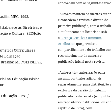
concordam com os seguintes termo
. Autores mantém os direitos autor
asília, MEC, 1993.
e concedem à revista o direito de
primeira publicação, com o trabal
Estabelece as Diretrizes e
simultaneamente licenciado sob
ação e Cultura: SEC/João
a
Licença Creative Commons
Attribution
que permite o
compartilhamento do trabalho co
âmetros Curriculares
reconhecimento da autoria e
 de Educação
publicação inicial nesta revista.
 Brasília: MEC/SEF/SEESP,
. Autores têm autorização para
assumir contratos adicionais
cial na Educação Básica.
separadamente, para distribuição 
001.
exclusiva da versão do trabalho
e Educação – PNE/
publicada nesta revista (ex.: publi
em repositório institucional ou c
capítulo de livro), com