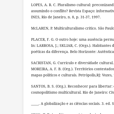
LOPES, A. R. C. Pluralismo cultural: preconizan
assumindo o conflito? Revista Espaço: informativ
INES, Rio de Janeiro, n. 8, p. 31-37, 1997.
McLAREN, P. Multiculturalismo crítico. São Paulo
PLACER, F. G. O outro hoje: uma ausência per
In: LARROSA, J.; SKLIAR, C. (Orgs.). Habitantes d
poéticas da diferença. Belo Horizonte: Autêntica
SACRISTAN, G. Currículo e diversidade cultural. I
MOREIRA, A. F. B. (Org.). Territórios contestados
mapas políticos e culturais. Petrópolis,RJ: Vozes,
SANTOS, B. S. (Org.). Reconhecer para libertar:
cosmopolitismo multicultural. Rio de Janeiro: Civ
_____. A globalização e as ciências sociais. 3. ed.