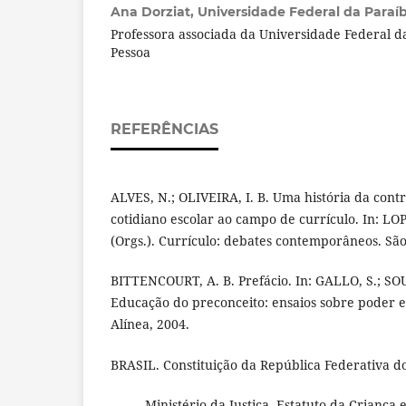
Ana Dorziat,
Universidade Federal da Paraí
Professora associada da Universidade Federal d
Pessoa
REFERÊNCIAS
ALVES, N.; OLIVEIRA, I. B. Uma história da cont
cotidiano escolar ao campo de currículo. In: LO
(Orgs.). Currículo: debates contemporâneos. São
BITTENCOURT, A. B. Prefácio. In: GALLO, S.; SOU
Educação do preconceito: ensaios sobre poder e
Alínea, 2004.
BRASIL. Constituição da República Federativa do 
_____. Ministério da Justiça. Estatuto da Criança 