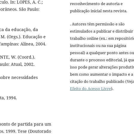
lo. In: LOPES, A. C.;
reconhecimento de autoria e
orâneos. São Paulo:
publicação inicial nesta revista.
. Autores têm permissão e são
tica da educação, da
estimulados a publicar e distribuir
 M. (Orgs.). Educação e
trabalho online (ex.: em repositóri
Campinas: Alínea, 2004.
institucionais ou na sua página
pessoal) a qualquer ponto antes o
NTE, W. (Coord.).
durante o processo editorial, já qu
aulo: Atual, 2002.
isso pode gerar alterações produti
bem como aumentar o impacto e a
obre necessidades
citação do trabalho publicado (Vej
Efeito do Acesso Livre
).
ta, 1994.
 ponto de partida para um
os. 1999. Tese (Doutorado