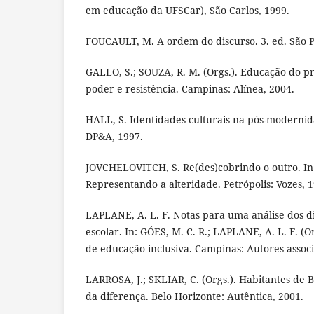
em educação da UFSCar), São Carlos, 1999.
FOUCAULT, M. A ordem do discurso. 3. ed. São P
GALLO, S.; SOUZA, R. M. (Orgs.). Educação do pr
poder e resistência. Campinas: Alínea, 2004.
HALL, S. Identidades culturais na pós-modernida
DP&A, 1997.
JOVCHELOVITCH, S. Re(des)cobrindo o outro. I
Representando a alteridade. Petrópolis: Vozes, 1
LAPLANE, A. L. F. Notas para uma análise dos di
escolar. In: GÓES, M. C. R.; LAPLANE, A. L. F. (Org
de educação inclusiva. Campinas: Autores associ
LARROSA, J.; SKLIAR, C. (Orgs.). Habitantes de Ba
da diferença. Belo Horizonte: Autêntica, 2001.