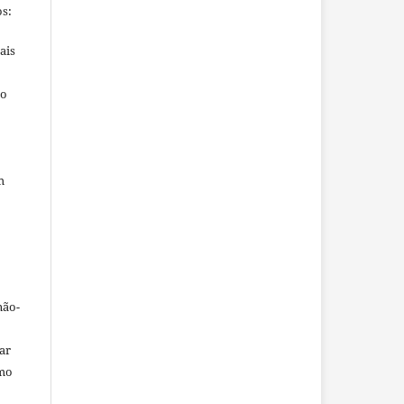
s:
ais
ho
m
não-
car
omo