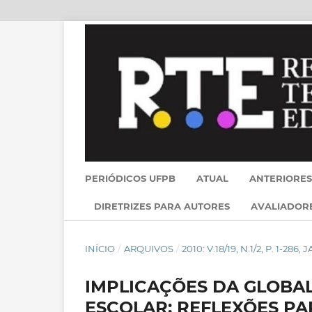
PERIÓDICOS UFPB
ATUAL
ANTERIORES
DIRETRIZES PARA AUTORES
AVALIADOR
INÍCIO
/
ARQUIVOS
/
2010: V.18/19, N.1/2, P. 1-286
IMPLICAÇÕES DA GLOBAL
ESCOLAR: REFLEXÕES P