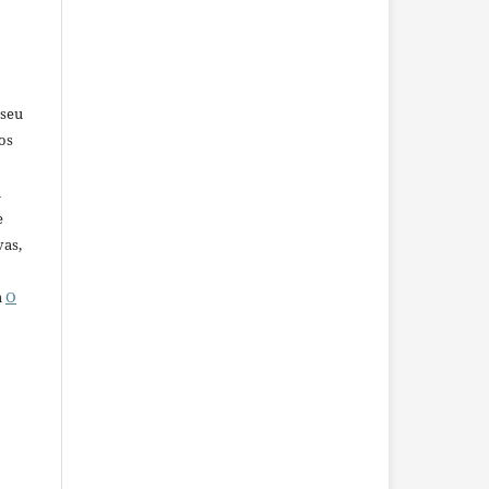
 seu
os
u
e
vas,
a
O