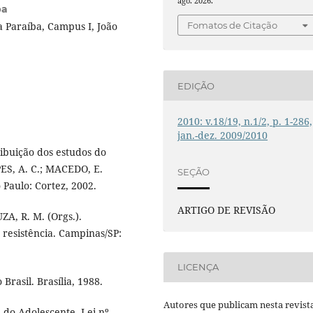
ago. 2026.
ba
a Paraíba, Campus I, João
Fomatos de Citação
EDIÇÃO
2010: v.18/19, n.1/2, p. 1-286,
jan.-dez. 2009/2010
ribuição dos estudos do
PES, A. C.; MACEDO, E.
SEÇÃO
 Paulo: Cortez, 2002.
ARTIGO DE REVISÃO
ZA, R. M. (Orgs.).
 resistência. Campinas/SP:
LICENÇA
Brasil. Brasília, 1988.
Autores que publicam nesta revist
e do Adolescente. Lei nº