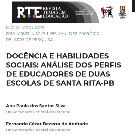
INÍCIO
/
ARQUIVOS
/
2010: V.18/19, N.1/2, P. 1-286, JAN.-DEZ. 2009/2010
/
RELATOS DE PESQUISA
DOCÊNCIA E HABILIDADES
SOCIAIS: ANÁLISE DOS PERFIS
DE EDUCADORES DE DUAS
ESCOLAS DE SANTA RITA-PB
Ana Paula dos Santos Silva
Universidade Federal da Paraíba
Fernando Cézar Bezerra de Andrade
Universidade Federal da Paraíba