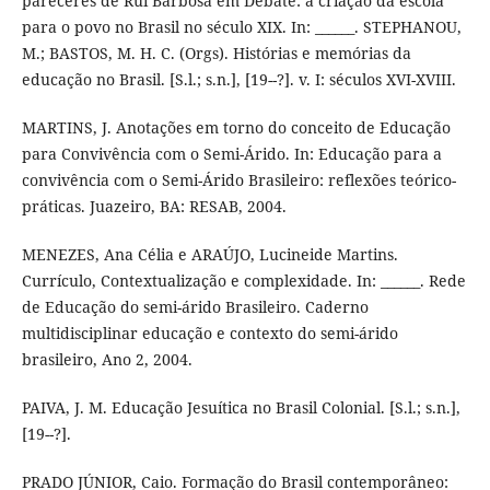
pareceres de Rui Barbosa em Debate: a criação da escola
para o povo no Brasil no século XIX. In: ______. STEPHANOU,
M.; BASTOS, M. H. C. (Orgs). Histórias e memórias da
educação no Brasil. [S.l.; s.n.], [19--?]. v. I: séculos XVI-XVIII.
MARTINS, J. Anotações em torno do conceito de Educação
para Convivência com o Semi-Árido. In: Educação para a
convivência com o Semi-Árido Brasileiro: reflexões teórico-
práticas. Juazeiro, BA: RESAB, 2004.
MENEZES, Ana Célia e ARAÚJO, Lucineide Martins.
Currículo, Contextualização e complexidade. In: ______. Rede
de Educação do semi-árido Brasileiro. Caderno
multidisciplinar educação e contexto do semi-árido
brasileiro, Ano 2, 2004.
PAIVA, J. M. Educação Jesuítica no Brasil Colonial. [S.l.; s.n.],
[19--?].
PRADO JÚNIOR, Caio. Formação do Brasil contemporâneo: