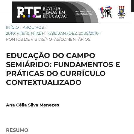
INÍCIO
/
ARQUIVOS
/
2010: V.18/19, N.1/2, P. 1-286, JAN.-DEZ. 2009/2010
/
PONTOS DE VISTAS/NOTAS/COMENTÁRIOS
EDUCAÇÃO DO CAMPO
SEMIÁRIDO: FUNDAMENTOS E
PRÁTICAS DO CURRÍCULO
CONTEXTUALIZADO
Ana Célia Silva Menezes
RESUMO